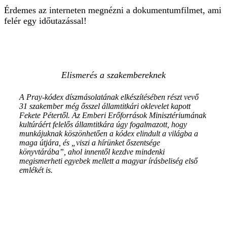
Érdemes az interneten megnézni a dokumentumfilmet, ami
felér egy időutazással!
Elismerés a szakembereknek
A Pray-kódex díszmásolatának elkészítésében részt vevő
31 szakember még ősszel államtitkári oklevelet kapott
Fekete Pétertől. Az Emberi Erőforrások Minisztériumának
kultúráért felelős államtitkára úgy fogalmazott, hogy
munkájuknak köszönhetően a kódex elindult a világba a
maga útjára, és „viszi a hírünket őszentsége
könyvtárába”, ahol innentől kezdve mindenki
megismerheti egyebek mellett a magyar írásbeliség első
emlékét is.