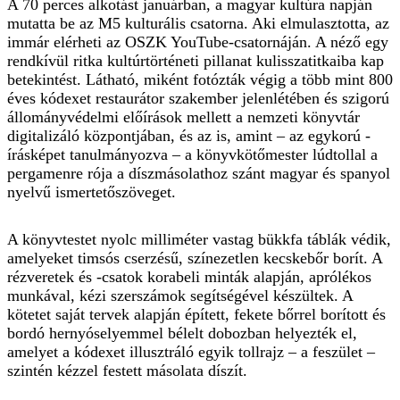
A 70 perces alkotást januárban, a magyar kultúra napján
mutatta be az M5 kulturális csatorna. Aki elmulasztotta, az
immár elérheti az OSZK YouTube-csatornáján. A néző egy
rendkívül ritka kultúrtörténeti pillanat kulisszatitkaiba kap
betekintést. Látható, miként fotózták végig a több mint 800
éves kódexet restaurátor szakember jelenlétében és szigorú
állományvédelmi előírások mellett a nemzeti könyvtár
digitalizáló központjában, és az is, amint – az egykorú ­
írásképet tanulmányozva – a könyvkötőmester lúdtollal a
pergamenre rója a díszmásolathoz szánt magyar és spanyol
nyelvű ismertetőszö­veget.
A könyvtestet nyolc milliméter vastag bükkfa táblák védik,
amelyeket timsós cserzésű, színezetlen kecskebőr borít. A
rézveretek és -csatok korabeli minták alapján, aprólékos
munkával, kézi szerszámok segítségével készültek. A
kötetet saját tervek alapján épített, fekete bőrrel borított és
bordó hernyóselyemmel bélelt dobozban helyezték el,
amelyet a kódexet illusztráló egyik tollrajz – a feszület –
szintén kézzel festett másolata díszít.