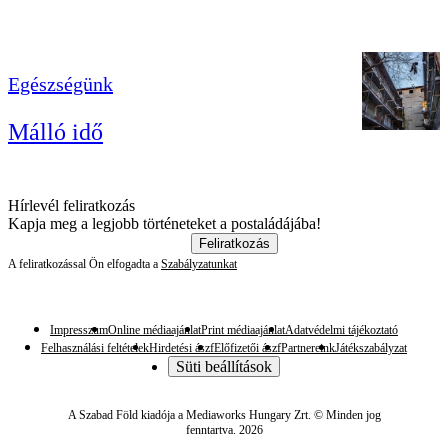
Egészségünk
Málló idő
Hírlevél feliratkozás
Kapja meg a legjobb történeteket a postaládájába!
Feliratkozás
A feliratkozással Ön elfogadta a
Szabályzatunkat
Impresszum
Online médiaajánlat
Print médiaajánlat
Adatvédelmi tájékoztató
Felhasználási feltételek
Hirdetési ászf
Előfizetői ászf
Partnereink
Játékszabályzat
Süti beállítások
A Szabad Föld kiadója a Mediaworks Hungary Zrt. © Minden jog
fenntartva. 2026