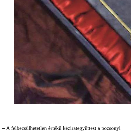
– A felbecsülhetetlen értékű kézirat­együttest a pozsonyi