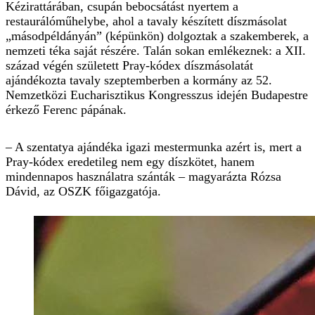
Kézirattárában, csupán bebocsátást nyertem a
restaurálóműhelybe, ahol a tavaly készített díszmásolat
„másodpéldányán” (képünkön) dolgoztak a szakemberek, a
nemzeti téka saját részére. Talán sokan emlékeznek: a XII.
század végén született Pray-kódex díszmásolatát
ajándékozta tavaly szeptemberben a kormány az 52.
Nemzetközi Eucharisztikus Kongresszus idején Budapestre
érkező Ferenc pápának.
– A szentatya ajándéka igazi mestermunka azért is, mert a
Pray-kódex eredetileg nem egy díszkötet, hanem
mindennapos használatra szánták – magyarázta Rózsa
Dávid, az OSZK főigazgatója.