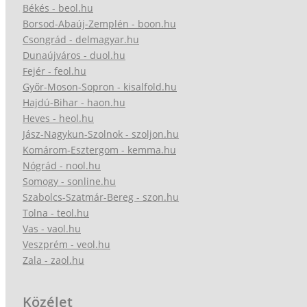
Békés - beol.hu
Borsod-Abaúj-Zemplén - boon.hu
Csongrád - delmagyar.hu
Dunaújváros - duol.hu
Fejér - feol.hu
Győr-Moson-Sopron - kisalfold.hu
Hajdú-Bihar - haon.hu
Heves - heol.hu
Jász-Nagykun-Szolnok - szoljon.hu
Komárom-Esztergom - kemma.hu
Nógrád - nool.hu
Somogy - sonline.hu
Szabolcs-Szatmár-Bereg - szon.hu
Tolna - teol.hu
Vas - vaol.hu
Veszprém - veol.hu
Zala - zaol.hu
Közélet