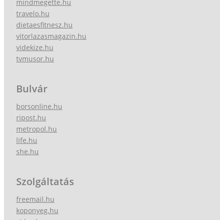
mindmegette.hu
travelo.hu
dietaesfitnesz.hu
vitorlazasmagazin.hu
videkize.hu
tvmusor.hu
Bulvár
borsonline.hu
ripost.hu
metropol.hu
life.hu
she.hu
Szolgáltatás
freemail.hu
koponyeg.hu