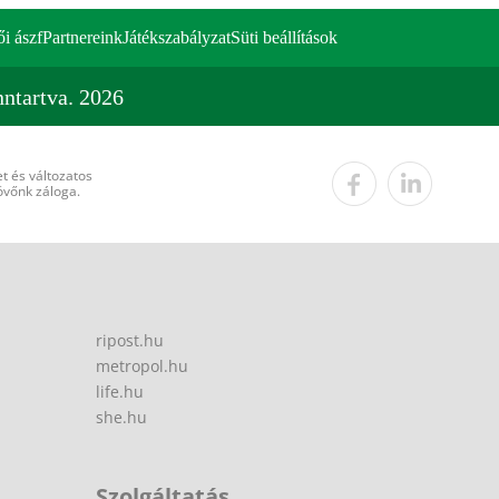
ői ászf
Partnereink
Játékszabályzat
Süti beállítások
ntartva. 2026
t és változatos
övőnk záloga.
ripost.hu
metropol.hu
life.hu
she.hu
Szolgáltatás