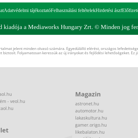
at
Adatvédelmi tájékoztató
Felhasználási feltételek
Hirdetési ászf
Előfizet
d kiadója a Mediaworks Hungary Zrt. © Minden jog fen
rtalmat jelent minden olvasó számára. Egyedülálló elérést, országos lefedettsége
 biztosít. Folyamatosan keressük az új irányokat és fejlődési lehetőségeket. Ez j
Magazin
aol.hu
ém - veol.hu
astronet.hu
zaol.hu
automotor.hu
lakaskultura.hu
gamer.origo.hu
let
likebalaton.hu