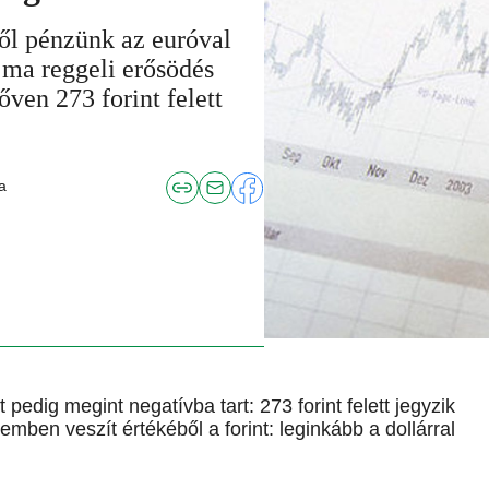
ből pénzünk az euróval
 ma reggeli erősödés
őven 273 forint felett
a
pedig megint negatívba tart: 273 forint felett jegyzik
mben veszít értékéből a forint: leginkább a dollárral