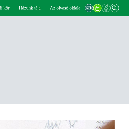
di kör
Házunk tája
Az olvasó oldala