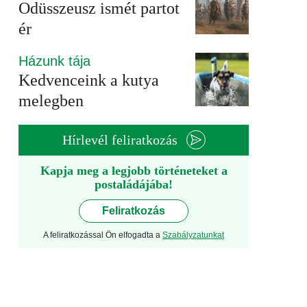
Odüsszeusz ismét partot
ér
Házunk tája
Kedvenceink a kutya
melegben
Hírlevél feliratkozás
Kapja meg a legjobb történeteket a
postaládájába!
Feliratkozás
A feliratkozással Ön elfogadta a
Szabályzatunkat