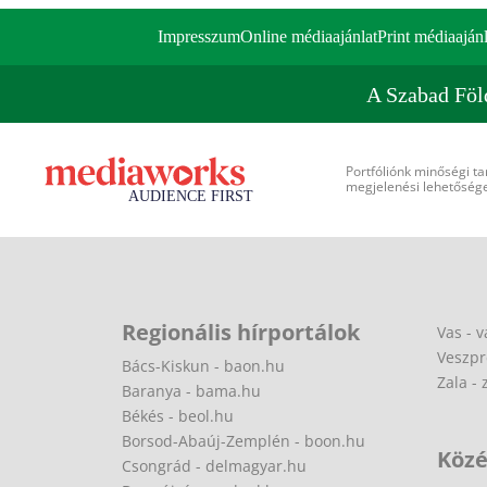
Impresszum
Online médiaajánlat
Print médiaajánl
A Szabad Föl
Portfóliónk minőségi ta
megjelenési lehetőséget
Regionális hírportálok
Vas - v
Veszpr
Bács-Kiskun - baon.hu
Zala - 
Baranya - bama.hu
Békés - beol.hu
Borsod-Abaúj-Zemplén - boon.hu
Közé
Csongrád - delmagyar.hu