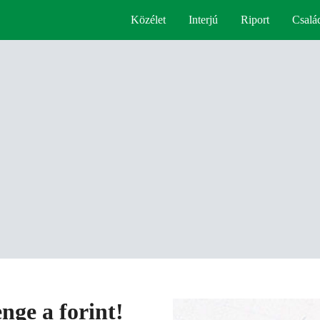
Közélet
Interjú
Riport
Csalá
nge a forint!