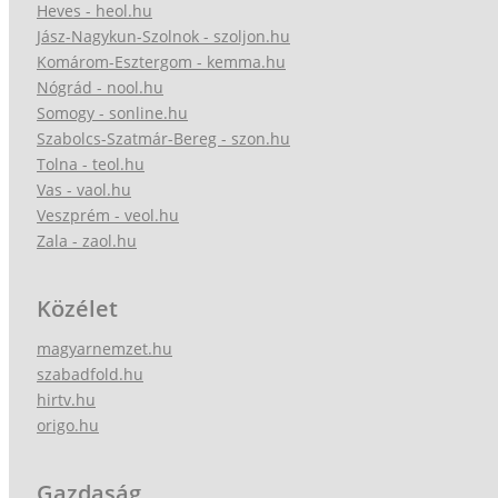
Heves - heol.hu
Jász-Nagykun-Szolnok - szoljon.hu
Komárom-Esztergom - kemma.hu
Nógrád - nool.hu
Somogy - sonline.hu
Szabolcs-Szatmár-Bereg - szon.hu
Tolna - teol.hu
Vas - vaol.hu
Veszprém - veol.hu
Zala - zaol.hu
Közélet
magyarnemzet.hu
szabadfold.hu
hirtv.hu
origo.hu
Gazdaság