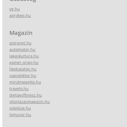
vg.hu
agrokep.hu
Magazin
astronet.hu
automotor.hu
lakaskultura.hu
gamer.origo.hu
likebalaton.hu
napidoktor.hu
mindmegette.hu
travelo.hu
dietaesfitnesz.hu
vitorlazasmagazin.hu
videkize.hu
tvmusor.hu