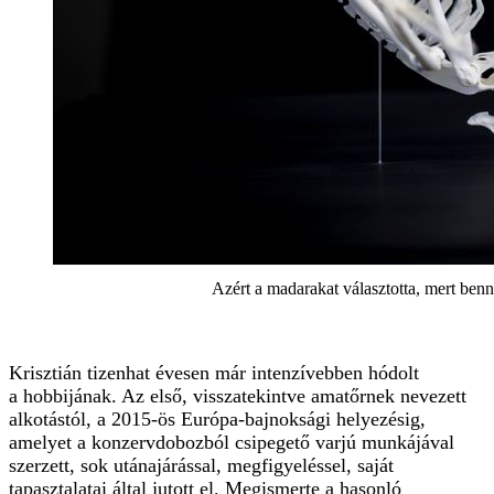
Azért a madarakat választotta, mert ben
Krisztián tizenhat évesen már in­­ten­­zívebben hódolt
a hobbijának. Az első, visszatekintve amatőrnek nevezett
alkotástól, a 2015-ös Európa-bajnoksági helyezésig,
amelyet a kon­­zervdobozból csipegető varjú munkájával
szerzett, sok utánajárással, megfigyeléssel, saját
tapasztalatai által jutott el. Megismerte a hasonló