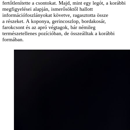
fertőtlenítette a csontokat. Majd, mint egy legót, a korábbi
megfigyelései alapján, ismerősöktől hallott
információfoszlányokat követve, ragasztotta össze
a részeket. A koponya, gerincoszlop, bordakosár,
farokcsont és az apró végtagok, bár némileg
természetellenes pozícióban, de összeálltak a korábbi
formában.