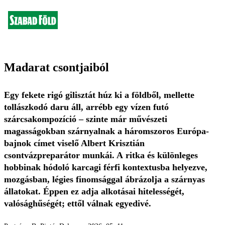
Madarat csontjaiból
Egy fekete rigó gilisztát húz ki a földből, mellette
tollászkodó daru áll, arrébb egy vízen futó
szárcsakompozíció – szinte már művészeti
magasságokban szárnyalnak a háromszoros Európa-
bajnok címet viselő Albert Krisztián
csontvázpreparátor munkái. A ritka és különleges
hobbinak hódoló karcagi férfi kontextusba helyezve,
mozgásban, légies finomsággal ábrázolja a szárnyas
állatokat. Éppen ez adja alkotásai hitelességét,
valósághűségét; ettől válnak egyedivé.