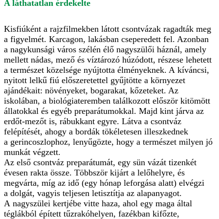
A láthatatlan érdekelte
Kisfiúként a rajzfilmekben látott csontvázak ragadták meg
a figyelmét. Karcagon, lakásban cseperedett fel. Azonban
a nagykunsági város szélén élő nagyszülői háznál, amely
mellett nádas, mező és víztározó húzódott, részese lehetett
a természet közelsége nyújtotta élményeknek. A kíváncsi,
nyitott lelkű fiú előszeretettel gyűjtötte a környezet
ajándékait: növényeket, bogarakat, kőzeteket. Az
iskolában, a biológiateremben találkozott először kitömött
állatokkal és egyéb preparátumokkal. Majd kint járva az
erdőt-mezőt is, rábukkant egyre. Látva a csontváz
felépítését, ahogy a bordák tökéletesen illeszkednek
a gerincoszlophoz, lenyűgözte, hogy a természet milyen jó
munkát végzett.
Az első csontváz preparátumát, egy sün vázát tizenkét
évesen rakta össze. Többször kijárt a lelőhelyre, és
megvárta, míg az idő (egy hónap leforgása alatt) elvégzi
a dolgát, vagyis teljesen letisztítja az alapanyagot.
A nagyszülei kertjébe vitte haza, ahol egy maga által
téglákból épített tűzrakóhelyen, fazékban kifőzte,