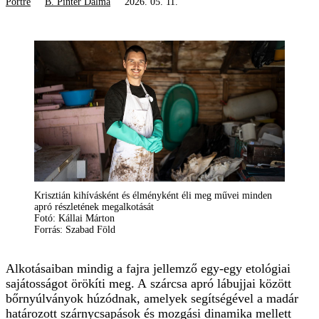
Portré
B. Pintér Dalma
2026. 05. 11.
Krisztián kihívásként és élményként éli meg művei minden
apró részletének megalkotását
Fotó: Kállai Márton
Forrás: Szabad Föld
Alkotásaiban mindig a fajra jellemző egy-egy etológiai
sajátosságot örökíti meg. A szárcsa apró lábujjai között
bőrnyúlványok húzódnak, amelyek segítségével a madár
határozott szárnycsapások és mozgási dinamika mellett