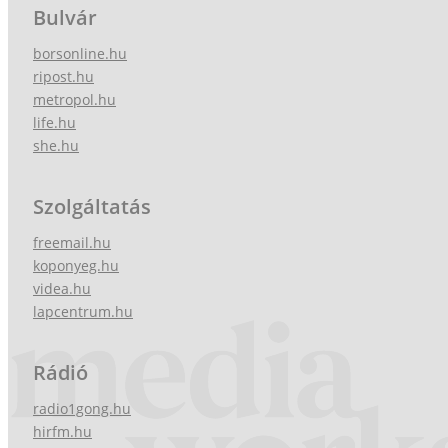
Bulvár
borsonline.hu
ripost.hu
metropol.hu
life.hu
she.hu
Szolgáltatás
freemail.hu
koponyeg.hu
videa.hu
lapcentrum.hu
Rádió
radio1gong.hu
hirfm.hu