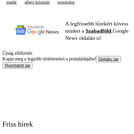
madár
albert krisztián
preparátor
A legfrissebb hírekért kövess
minket a
Szabadföld
Google
News oldalán is!
Újság előfizetés
Kapja meg a legjobb történeteket a postaládájába!
Digitális lap
Nyomtatott lap
Friss hírek