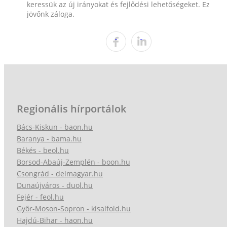
keressük az új irányokat és fejlődési lehetőségeket. Ez
jövőnk záloga.
Regionális hírportálok
Bács-Kiskun - baon.hu
Baranya - bama.hu
Békés - beol.hu
Borsod-Abaúj-Zemplén - boon.hu
Csongrád - delmagyar.hu
Dunaújváros - duol.hu
Fejér - feol.hu
Győr-Moson-Sopron - kisalfold.hu
Hajdú-Bihar - haon.hu