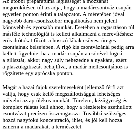
Az utóbbi preparátuma légiességét a mozzanat
megörökítésen túl az adja, hogy a madárcsontváz csupán
egyetlen ponton érinti a talapzatot. A méretében jóval
nagyobb daru-csontszobor megalkotása nem jelent
könnyebb és gyorsabb munkát. Esetében a ragasztáson túl
másféle technológiát is kellett alkalmazni a merevítéshez:
erős drótokat fűzött a hosszú lábak csöves, üreges
csontjainak belsejében. A rigó kis csontvázánál pedig arra
kellett figyelnie, ha a madár csupán a csőrével fogná
a gilisztát, akkor nagy súly nehezedne a nyakára, ezért
a plasztikgilisztát behajlítva, a madár mellcsontjához is
rögzítette egy aprócska ponton.
Magát a hazai fajok szerelmeseként jellemző férfi azt
vallja, hogy csak kellő megszállottsággal lehetséges
művelni az aprólékos munkát. Türelem, kézügyeség és
komplex rálátás kell ahhoz, hogy a részleteire széthullott
csontvázat precízen összeragassza. Továbbá szükséges
hozzá nagyfokú koncentráció, ihlet, és jól kell hozzá
ismerni a madarakat, a természetet.