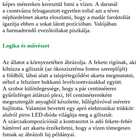
képes métereken keresztül futni a vízen. A darunál
a csontvázra felragasztott egyetlen tollal azt a téves
néphiedelmet akarta eloszlatni, hogy a madár faroktollát
igazítja ebben a sokat látott pozícióban. Valójában
a harmadrendű evezőtollakat piszkálja.
Logika és művészet
Az állatot a környezetében ábrázolja. A fekete rigónak, aki
kihúzza a gilisztát (az ökoszisztéma fontos szereplőjét)
a földből, lábai alatt a talajrétegződést akarta megmutatni,
néhol a felszínre bukkanó levélcsontvázakkal együtt.
A szobor különlegessége, hogy a pár centimé­teres
gyűrűsférget átlátszó plexi, fél centiméterenként
megesztergált anyagból készítette, hűlégfúvóval méretre
hajlította. Valamint bevetett egy apró elektronikai trükköt:
alulról piros LED-dióda világítja meg a gilisztát.
A szárcsakompozíciónál a kontrasztot is adó fekete-fehér
háttérrel azt akarta érzékeltetni, hogy a vízen tömegesen
futnak az ábrázolt faj példányai.