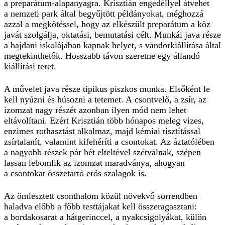
a preparátum-alapanyagra. Krisztián engedéllyel átvehet
a nemzeti park által begyűjtött példányokat, méghozzá
azzal a megkötéssel, hogy az elkészült preparátum a köz
javát szolgálja, oktatási, bemutatási célt. Munkái java része
a hajdani iskolájá­ban kapnak helyet, s vándorkiállítása által
megtekinthetők. Hosszabb távon szeretne egy állandó
kiállítási teret.
A művelet java része tipikus piszkos munka. Elsőként le
kell nyúzni és húsozni a tetemet. A csontvelő, a zsír, az
izomzat nagy részét azonban ilyen mód nem lehet
eltávolítani. Ezért Krisztián több hónapos meleg vizes,
enzimes rothasztást al­­kalmaz, majd kémiai tisztítással
zsírtalanít, valamint kifehéríti a csontokat. Az áztatólében
a nagyobb részek pár hét elteltével szétválnak, szépen
lassan lebomlik az izomzat maradványa, ahogyan
a csontokat összetartó erős szalagok is.
Az ömlesztett csonthalom közül növekvő sorrendben
haladva előbb a főbb testtájakat kell összeragasztani:
a bordakosarat a hátgerinccel, a nyakcsigolyákat, külön