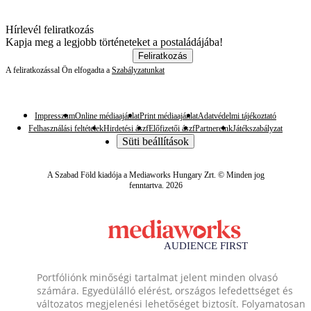
Hírlevél feliratkozás
Kapja meg a legjobb történeteket a postaládájába!
Feliratkozás
A feliratkozással Ön elfogadta a
Szabályzatunkat
Impresszum
Online médiaajánlat
Print médiaajánlat
Adatvédelmi tájékoztató
Felhasználási feltételek
Hirdetési ászf
Előfizetői ászf
Partnereink
Játékszabályzat
Süti beállítások
A Szabad Föld kiadója a Mediaworks Hungary Zrt. © Minden jog
fenntartva. 2026
Portfóliónk minőségi tartalmat jelent minden olvasó
számára. Egyedülálló elérést, országos lefedettséget és
változatos megjelenési lehetőséget biztosít. Folyamatosan