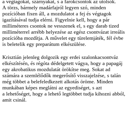
a végtagokat, szárnyakat, s a farokcsontok az utolsók.
A törzs, bármely madárfajról legyen szó, minden
pozícióban fixen áll, a mozdulatot a fej és végtagok
igazításával tudja elérni. Figyelnie kell, hogy a pár
milliméteres csontok ne vesszenek el, s egy darab tized
milliméterrel arrébb helyezése az egész csontvázat irreális
pozícióba mozdítja. A művelet egy türelemjáték, fél évbe
is beletelik egy preparátum elkészülése.
Krisztián jelenleg dolgozik egy erdei szalonkacsontváz
elkészítésén, és régóta dédelgetett vágya, hogy a papagáj
egy akrobatikus mozdulatát örökítse meg. Sokat ad
számára a szemlélődők megerősítő visszajelzése, s talán
még többet a belefeledkezett alkotás öröme. Minden
munkában képes meglátni az egyediséget, s azt
a lehetőséget, hogy a lehető legtöbbet tudja kihozni abból,
amit csinál.