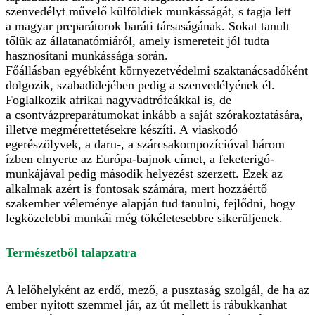
szenvedélyt művelő külföldiek munkásságát, s tagja lett
a magyar preparátorok baráti társaságának. Sokat tanult
tőlük az állatanatómiá­ról, amely ismereteit jól tudta
hasznosítani munkássága során.
Főállásban egyébként környezetvédelmi szaktanácsadóként
dolgozik, szabadidejében pedig a szenvedélyének él.
Foglalkozik afrikai nagyvad­trófeákkal is, de
a csontvázpreparátumokat inkább a saját szórakoztatására,
illetve megmérettetésekre készíti. A viaskodó
egerészölyvek, a daru-, a szárcsakompozícióval három
ízben elnyerte az Európa-bajnok címet, a feketerigó-
munkájával pedig második helyezést szerzett. Ezek az
alkalmak azért is fontosak számára, mert hozzáértő
szakember véleménye alapján tud tanulni, fejlődni, hogy
legközelebbi munkái még tökéletesebbre sikerüljenek.
Természetből talapzatra
A lelőhelyként az erdő, mező, a pusztaság szolgál, de ha az
ember nyitott szemmel jár, az út mellett is rábukkanhat