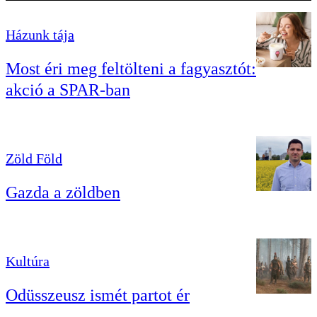
Házunk tája
Most éri meg feltölteni a fagyasztót:
akció a SPAR-ban
Zöld Föld
Gazda a zöldben
Kultúra
Odüsszeusz ismét partot ér