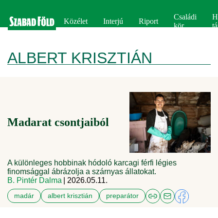
Családi
H
Közélet
Interjú
Riport
kör
tá
ALBERT KRISZTIÁN
Madarat csontjaiból
A különleges hobbinak hódoló karcagi férfi légies
finomsággal ábrázolja a szárnyas állatokat.
B. Pintér Dalma
| 2026.05.11.
madár
albert krisztián
preparátor