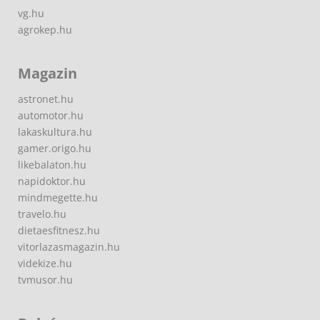
vg.hu
agrokep.hu
Magazin
astronet.hu
automotor.hu
lakaskultura.hu
gamer.origo.hu
likebalaton.hu
napidoktor.hu
mindmegette.hu
travelo.hu
dietaesfitnesz.hu
vitorlazasmagazin.hu
videkize.hu
tvmusor.hu