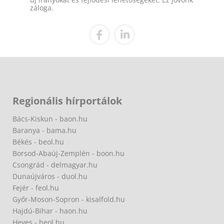
záloga.
Regionális hírportálok
Bács-Kiskun - baon.hu
Baranya - bama.hu
Békés - beol.hu
Borsod-Abaúj-Zemplén - boon.hu
Csongrád - delmagyar.hu
Dunaújváros - duol.hu
Fejér - feol.hu
Győr-Moson-Sopron - kisalfold.hu
Hajdú-Bihar - haon.hu
Heves - heol.hu