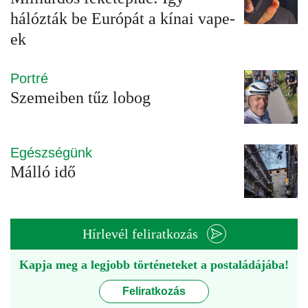
hálózták be Európát a kínai vape-
ek
Portré
Szemeiben tűz lobog
Egészségünk
Málló idő
Hírlevél feliratkozás
Kapja meg a legjobb történeteket a postaládájába!
Feliratkozás