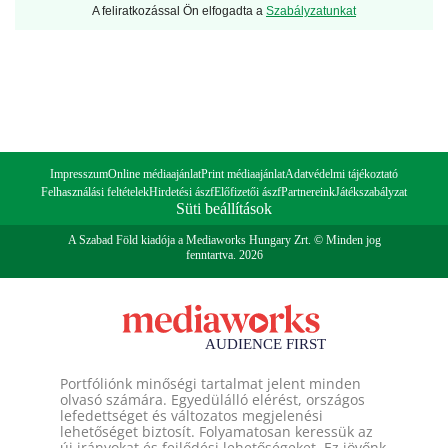
A feliratkozással Ön elfogadta a
Szabályzatunkat
Impresszum
Online médiaajánlat
Print médiaajánlat
Adatvédelmi tájékoztató
Felhasználási feltételek
Hirdetési ászf
Előfizetői ászf
Partnereink
Játékszabályzat
Süti beállítások
A Szabad Föld kiadója a Mediaworks Hungary Zrt. © Minden jog
fenntartva. 2026
Portfóliónk minőségi tartalmat jelent minden
olvasó számára. Egyedülálló elérést, országos
lefedettséget és változatos megjelenési
lehetőséget biztosít. Folyamatosan keressük az
új irányokat és fejlődési lehetőségeket. Ez jövőnk