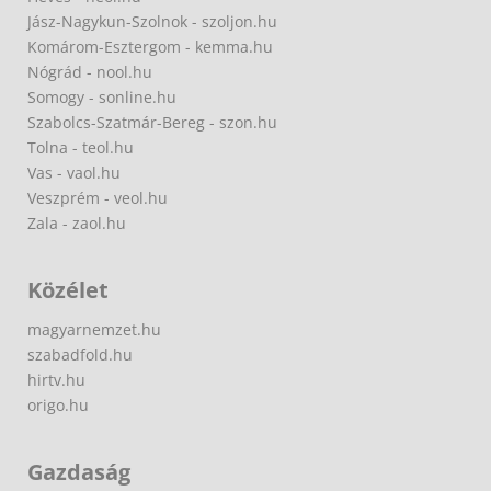
Jász-Nagykun-Szolnok - szoljon.hu
Komárom-Esztergom - kemma.hu
Nógrád - nool.hu
Somogy - sonline.hu
Szabolcs-Szatmár-Bereg - szon.hu
Tolna - teol.hu
Vas - vaol.hu
Veszprém - veol.hu
Zala - zaol.hu
Közélet
magyarnemzet.hu
szabadfold.hu
hirtv.hu
origo.hu
Gazdaság