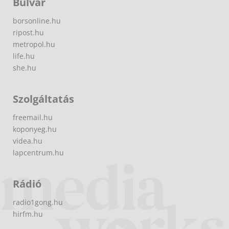
Bulvár
borsonline.hu
ripost.hu
metropol.hu
life.hu
she.hu
Szolgáltatás
freemail.hu
koponyeg.hu
videa.hu
lapcentrum.hu
Rádió
radio1gong.hu
hirfm.hu