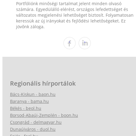
Portfóliónk minőségi tartalmat jelent minden olvasó
számára. Egyedülálló elérést, országos lefedettséget és
változatos megjelenési lehetőséget biztosít. Folyamatosan
keressük az új irányokat és fejlődési lehetőségeket. Ez
jövőnk záloga.
Regionális hírportálok
Bács-Kiskun - baon.hu
Baranya - bama.hu
Békés - beol.hu
Borsod-Abaúj-Zemplén - boon.hu
Csongrád - delmagyar.hu
Dunaújváros - duol.hu