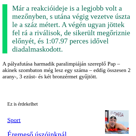
Már a reakcióideje is a legjobb volt a
mezőnyben, s utána végig vezetve úszta
le a száz métert. A végén ugyan jöttek
fel rá a riválisok, de sikerült megőriznie
előnyét, és 1:07.97 perces idővel
diadalmaskodott.
A pályafutása harmadik paralimpiáján szereplő Pap –
akinek szombaton még lesz egy száma – eddig összesen 2
arany-, 3 ezüst- és két bronzérmet gyűjtött.
Ez is érdekelhet
Sport
Éremeső úszóinknál