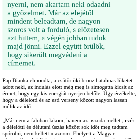
nyerni, nem akartam neki odaadni
a győzelmet. Már az elejétől
mindent beleadtam, de nagyon
szoros volt a forduló, s előzetesen
azt hittem, a végén jobban tudok
majd jönni. Ezzel együtt örülök,
hogy sikerült megvédeni a
címemet.
Pap Bianka elmondta, a csütörtöki bronz hatalmas löketet
adott neki, az indulás előtt még meg is simogatta kicsit az
érmet, hogy egy kis energiát nyerjen belőle. Úgy érzékelte,
hogy a délelőtti és az esti verseny között nagyon lassan
múlik az idő.
„Már nem a faluban lakom, hanem az uszoda mellett, ezért
a délelőtti és délutáni úszás között sok időt meg tudtam
spórolni, nem kellett utaznom. Ehelyett a Magyar