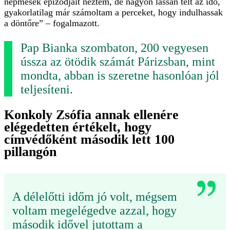
népmesék epizódjait néztem, de nagyon lassan telt az idő,
gyakorlatilag már számoltam a perceket, hogy indulhassak
a döntőre” – fogalmazott.
Pap Bianka szombaton, 200 vegyesen
ússza az ötödik számát Párizsban, mint
mondta, abban is szeretne hasonlóan jól
teljesíteni.
Konkoly Zsófia annak ellenére
elégedetten értékelt, hogy
címvédőként második lett 100
pillangón
A délelőtti időm jó volt, mégsem
voltam megelégedve azzal, hogy
második idővel jutottam a