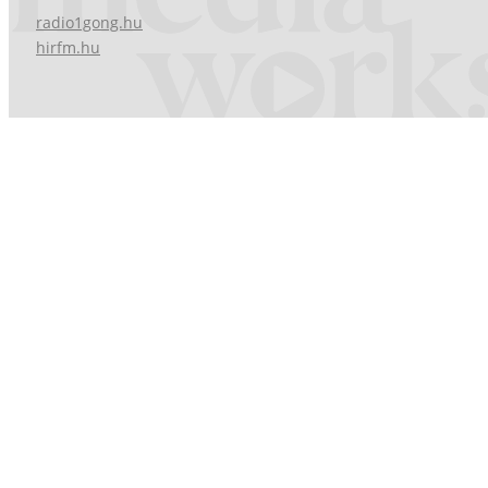
radio1gong.hu
hirfm.hu