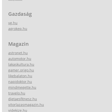
Gazdaság
vg.hu
agrokep.hu
Magazin
astronet.hu
automotor.hu
lakaskultura.hu
gamer.origo.hu
likebalaton.hu
napidoktor.hu
mindmegette.hu
travelo.hu
dietaesfitnesz.hu
vitorlazasmagazin.hu
videkize.hu