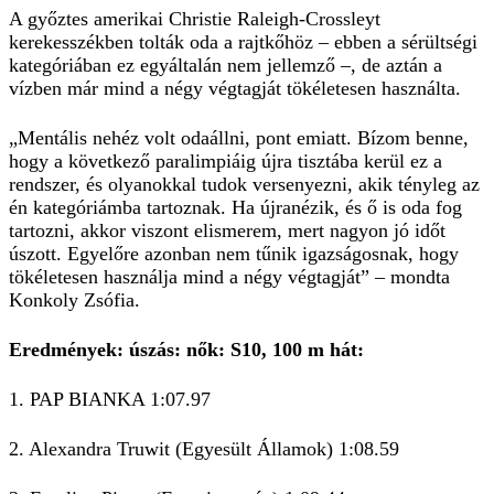
A győztes amerikai Christie Raleigh-Crossleyt
kerekesszékben tolták oda a rajtkőhöz – ebben a sérültségi
kategóriában ez egyáltalán nem jellemző –, de aztán a
vízben már mind a négy végtagját tökéletesen használta.
„Mentális nehéz volt odaállni, pont emiatt. Bízom benne,
hogy a következő paralimpiáig újra tisztába kerül ez a
rendszer, és olyanokkal tudok versenyezni, akik tényleg az
én kategóriámba tartoznak. Ha újranézik, és ő is oda fog
tartozni, akkor viszont elismerem, mert nagyon jó időt
úszott. Egyelőre azonban nem tűnik igazságosnak, hogy
tökéletesen használja mind a négy végtagját” – mondta
Konkoly Zsófia.
Eredmények: úszás: nők: S10, 100 m hát:
1. PAP BIANKA 1:07.97
2. Alexandra Truwit (Egyesült Államok) 1:08.59