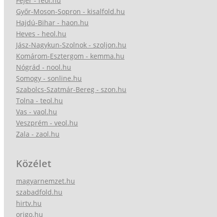
Fejér - feol.hu
Győr-Moson-Sopron - kisalfold.hu
Hajdú-Bihar - haon.hu
Heves - heol.hu
Jász-Nagykun-Szolnok - szoljon.hu
Komárom-Esztergom - kemma.hu
Nógrád - nool.hu
Somogy - sonline.hu
Szabolcs-Szatmár-Bereg - szon.hu
Tolna - teol.hu
Vas - vaol.hu
Veszprém - veol.hu
Zala - zaol.hu
Közélet
magyarnemzet.hu
szabadfold.hu
hirtv.hu
origo.hu