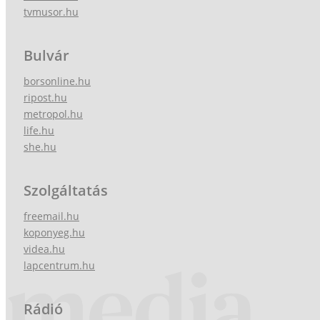
tvmusor.hu
Bulvár
borsonline.hu
ripost.hu
metropol.hu
life.hu
she.hu
Szolgáltatás
freemail.hu
koponyeg.hu
videa.hu
lapcentrum.hu
Rádió