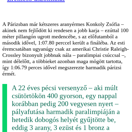
A Párizsban már kétszeres aranyérmes Konkoly Zsófia –
akinek nem fejlődött ki rendesen a jobb karja – ezúttal 100
méter pillangón ugrott medencébe, s az előfutamból a
második idővel, 1:07.80 perccel került a fináléba. Az esti
éremcsatában ugyanúgy csak az amerikai Christie Raleigh-
Crossley bizonyult jobbnak nála – paralimpiai csúccsal –,
mint délelőtt, a többieket azonban maga mögött tartotta,
így 1:06.79 perces idővel megszerezte harmadik párizsi
érmét.
A 22 éves pécsi versenyző – aki múlt
csütörtökön 400 gyorson, egy nappal
korábban pedig 200 vegyesen nyert –
pályafutása harmadik paralimpiáján a
hetedik dobogós helyét gyűjtötte be,
eddig 3 arany, 3 ezüst és 1 bronz a