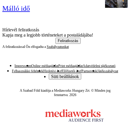
Málló idő
Hírlevél feliratkozás
Kapja meg a legjobb történeteket a postaládájába!
Feliratkozás
A feliratkozással Ön elfogadta a
Szabályzatunkat
Impresszum
Online médiaajánlat
Print médiaajánlat
Adatvédelmi tájékoztató
Felhasználási feltételek
Hirdetési ászf
Előfizetői ászf
Partnereink
Játékszabályzat
Süti beállítások
A Szabad Föld kiadója a Mediaworks Hungary Zrt. © Minden jog
fenntartva. 2026