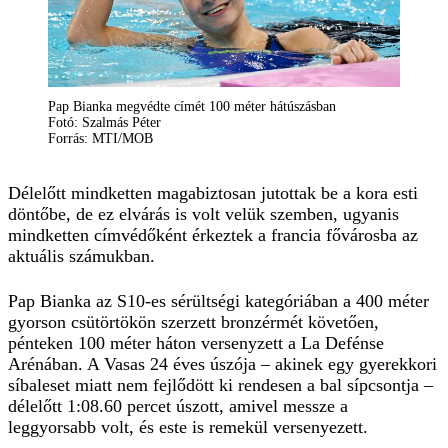
Pap Bianka megvédte címét 100 méter hátúszásban
Fotó: Szalmás Péter
Forrás: MTI/MOB
Délelőtt mindketten magabiztosan jutottak be a kora esti
döntőbe, de ez elvárás is volt velük szemben, ugyanis
mindketten címvédőként érkeztek a francia fővárosba az
aktuális számukban.
Pap Bianka az S10-es sérültségi kategóriában a 400 méter
gyorson csütörtökön szerzett bronzérmét követően,
pénteken 100 méter háton versenyzett a La Defénse
Arénában. A Vasas 24 éves úszója – akinek egy gyerekkori
síbaleset miatt nem fejlődött ki rendesen a bal sípcsontja –
délelőtt 1:08.60 percet úszott, amivel messze a
leggyorsabb volt, és este is remekül versenyezett.