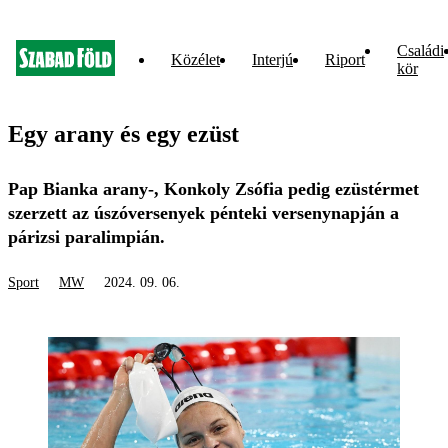
Családi
Közélet
Interjú
Riport
kör
Egy arany és egy ezüst
Pap Bianka arany-, Konkoly Zsófia pedig ezüstérmet
szerzett az úszóversenyek pénteki versenynapján a
párizsi paralimpián.
Sport
MW
2024. 09. 06.