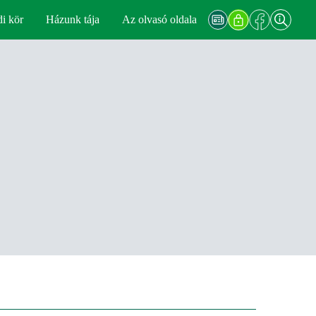
di kör
Házunk tája
Az olvasó oldala