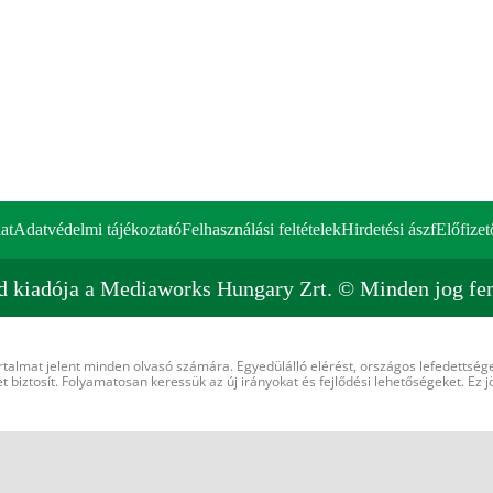
at
Adatvédelmi tájékoztató
Felhasználási feltételek
Hirdetési ászf
Előfizet
d kiadója a Mediaworks Hungary Zrt. © Minden jog fen
rtalmat jelent minden olvasó számára. Egyedülálló elérést, országos lefedettsége
 biztosít. Folyamatosan keressük az új irányokat és fejlődési lehetőségeket. Ez j