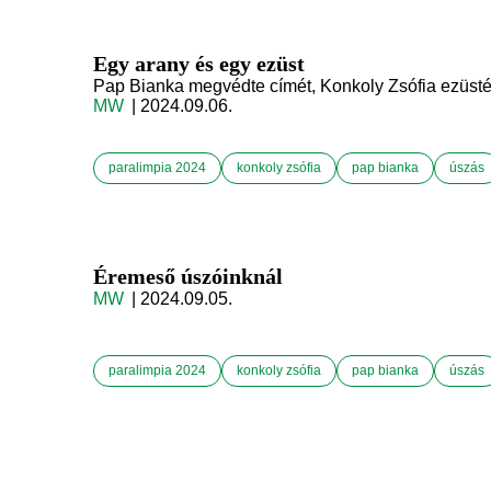
Egy arany és egy ezüst
Pap Bianka megvédte címét, Konkoly Zsófia ezüsté
MW
| 2024.09.06.
paralimpia 2024
konkoly zsófia
pap bianka
úszás
Éremeső úszóinknál
MW
| 2024.09.05.
paralimpia 2024
konkoly zsófia
pap bianka
úszás