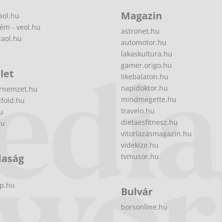
Magazin
aol.hu
ém - veol.hu
astronet.hu
zaol.hu
automotor.hu
lakaskultura.hu
gamer.origo.hu
let
likebalaton.hu
napidoktor.hu
rnemzet.hu
mindmegette.hu
fold.hu
travelo.hu
hu
dietaesfitnesz.hu
hu
vitorlazasmagazin.hu
videkize.hu
daság
tvmusor.hu
p.hu
Bulvár
borsonline.hu