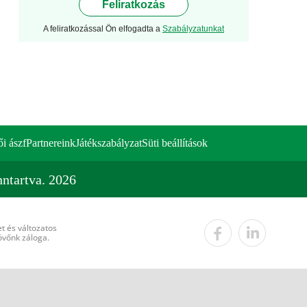
Feliratkozás
A feliratkozással Ön elfogadta a
Szabályzatunkat
ői ászf
Partnereink
Játékszabályzat
Süti beállítások
ntartva. 2026
t és változatos
övőnk záloga.