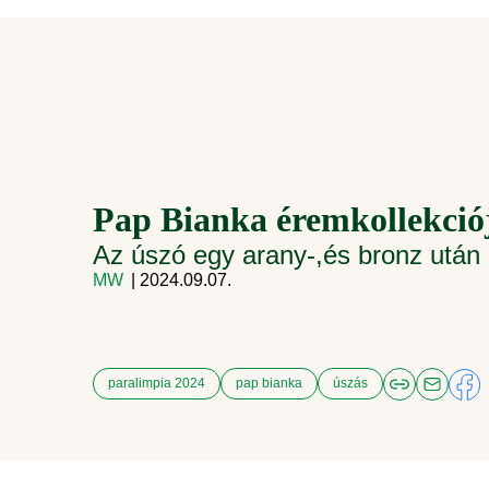
Pap Bianka éremkollekció
Az úszó egy arany-,és bronz után 
MW
| 2024.09.07.
paralimpia 2024
pap bianka
úszás