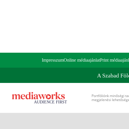
Impresszum
Online médiaajánlat
Print médiaajánl
A Szabad Föl
Portfóliónk minőségi ta
megjelenési lehetőséget