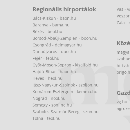
Regionális hírportálok
Vas - v
Veszpr
Bács-Kiskun - baon.hu
Zala - 
Baranya - bama.hu
Békés - beol.hu
Borsod-Abaúj-Zemplén - boon.hu
Közé
Csongrád - delmagyar.hu
Dunaújváros - duol.hu
magya
Fejér - feol.hu
szabad
Győr-Moson-Sopron - kisalfold.hu
hirtv.
Hajdú-Bihar - haon.hu
origo.
Heves - heol.hu
Jász-Nagykun-Szolnok - szoljon.hu
Komárom-Esztergom - kemma.hu
Gaz
Nógrád - nool.hu
vg.hu
Somogy - sonline.hu
agroke
Szabolcs-Szatmár-Bereg - szon.hu
Tolna - teol.hu