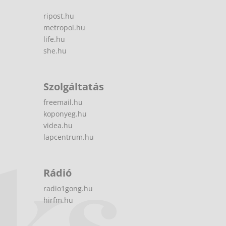
ripost.hu
metropol.hu
life.hu
she.hu
Szolgáltatás
freemail.hu
koponyeg.hu
videa.hu
lapcentrum.hu
Rádió
radio1gong.hu
hirfm.hu