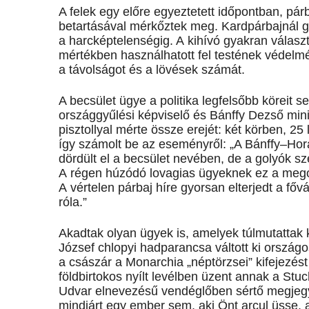
A felek egy előre egyeztetett időpontban, pá
betartásával mérkőztek meg. Kardpárbajnál g
a harcképtelenségig. A kihívó gyakran válasz
mértékben használhatott fel testének védelmé
a távolságot és a lövések számát.
A becsület ügye a politika legfelsőbb köreit
országgyűlési képviselő és Bánffy Dezső min
pisztollyal mérte össze erejét: két körben, 2
így számolt be az eseményről: „A Bánf­fy–Hor
dördült el a becsület nevében, de a golyók sz
A régen húzódó lovagias ügyeknek ez a megold
A vértelen párbaj híre gyorsan elterjedt a fő
róla.”
Akadtak olyan ügyek is, amelyek túlmutattak
József chlopyi hadparancsa váltott ki orszá
a császár a Monarchia „néptörzsei” kifejezé
földbirtokos nyílt levélben üzent annak a St
Udvar elnevezésű vendéglőben sértő megjegy
mindjárt egy ember sem, aki Önt arcul üsse, 