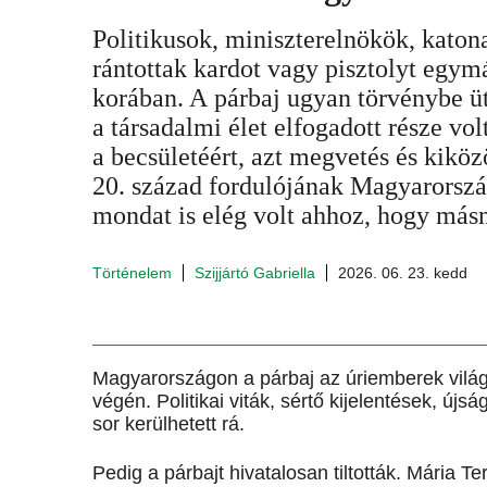
Politikusok, miniszterelnökök, katona
rántottak kardot vagy pisztolyt egym
korában. A párbaj ugyan törvénybe ü
a társadalmi élet elfogadott része vol
a becsületéért, azt megvetés és kiköz
20. század fordulójának Magyarorszá
mondat is elég volt ahhoz, hogy másn
Történelem
Szijjártó Gabriella
2026. 06. 23. kedd
Magyarországon a párbaj az úriemberek világá
végén. Politikai viták, sértő kijelentések, újs
sor kerülhetett rá.
Pedig a párbajt hivatalosan tiltották. Mária 