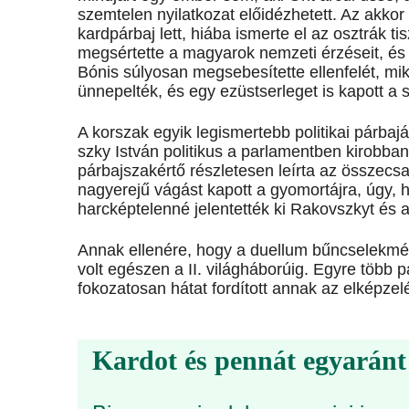
szemtelen nyilatkozat előidézhetett. Az akkor 
kardpárbaj lett, hiába ismerte el az osztrák t
megsértette a magyarok nemzeti érzéseit, és 
Bónis súlyosan megsebesítette ellenfelét, m
ünnepelték, és egy ezüstserleget is kapott a 
A korszak egyik legismertebb politikai párbaj
szky István politikus a parlamentben kirobbant
párbajszakértő részletesen leírta az összecs
nagyerejű vágást kapott a gyomortájra, úgy,
harcképtelenné jelentették ki Rakov­szkyt és 
Annak ellenére, hogy a duellum bűncselekmény
volt egészen a II. világháborúig. Egyre több 
fokozatosan hátat fordított annak az elképzel
Kardot és pennát egyaránt 