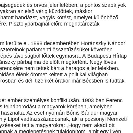
rbajsegédek és orvos jelenlétében, a pontos szabályok
yakran az első vérig küzdöttek, máskor
thatott bandázst, vagyis kötést, amelyet különböző
re. Pisztolypárbajnál előre meghatározták
 sem kerülte el. 1898 de­cemberében Horánszky Nándor
iszterelnök parlamenti összetűzésüket követően
5 lépés távolságból lőttek egymásra. A Budapesti Hírlap
ánszky párbaj ma délelőtt megtörtént. Négy lövés
erencsére nem tettek kárt a haragos ellenfelekben.
ása élénk örömet keltett a politikai világban.
városban és déli tizenkét órakor már Bécsben is tudtak
 két ember személyes konfliktusán. 1903-ban Ferenc
gos felháborodást a magyarok körében, amelyben
st használta. Az eset nyomán Bónis Sándor magyar
uchly Lipót vadászszázadosnak, aki a pozsonyi Nemzeti
zéseket tett a magyarokra: „Hogy nem akadt ott
annak a meglepetésnek tulajdonítom, amit egy ilyen