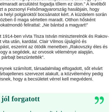
elmaradt arculütést fogadja tőlem ez úton.” A levélből
iszt a pozsonyi Felső­ma­gyar­ország hasábjain, hogy
a helyi polgároktól bocsánatot kért. A küzdelem során
iközben ő maga sértetlen maradt. Otthon hősként
sokatmondó felirattal: „Ne bántsd a magyart!”
át 1914-ben vívta Tisza István miniszterelnök és Rakov­
 vita után, karddal. Clair Vilmos újságíró és
apást, eszerint az ötödik menetben „Rakov­szky éles és
 hogy a segédek, az orvosok véleménye alapján,
a párbajt beszüntették”.
nek számított, társadalmilag elfogadott, sőt elvárt
párbajellenes szervezet alakult, a közvélemény pedig
ésnek, hogy a becsületet vérrel kell megvédeni.
jól forgatott