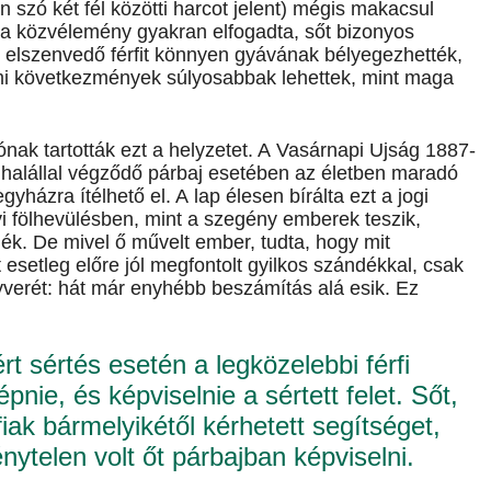
in szó két fél közötti harcot jelent) mégis makacsul
 a közvélemény gyakran elfogadta, sőt bizonyos
et elszenvedő férfit könnyen gyávának bélyegezhették,
almi következmények súlyosabbak lehettek, mint maga
ónak tartották ezt a helyzetet. A Vasárnapi Ujság 1887-
 halállal végződő párbaj esetében az életben maradó
yházra ítélhető el. A lap élesen bírálta ezt a jogi
yi fölhevülésben, mint a szegény emberek teszik,
tnék. De mivel ő művelt ember, tudta, hogy mit
t esetleg előre jól megfontolt gyilkos szándékkal, csak
yverét: hát már enyhébb beszámítás alá esik. Ez
ért sértés esetén a legközelebbi férfi
pnie, és képviselnie a sértett felet. Sőt,
iak bármelyikétől kérhetett segítséget,
énytelen volt őt párbajban képviselni.