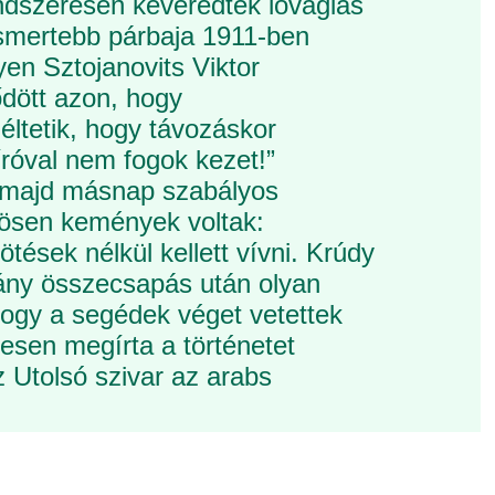
endszeresen keveredtek lovagias
ismertebb párbaja 1911-ben
yen Sztojanovits Viktor
dött azon, hogy
 éltetik, hogy távozáskor
íróval nem fogok kezet!”
, majd másnap szabályos
önösen kemények voltak:
tések nélkül kellett vívni. Krúdy
hány összecsapás után olyan
 hogy a segédek véget vetettek
sen megírta a történetet
az Utolsó szivar az arabs
.