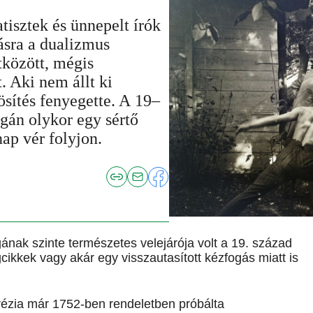
tisztek és ünnepelt írók
ásra a dualizmus
tközött, mégis
t. Aki nem állt ki
ösítés fenyegette. A 19–
gán olykor egy sértő
ap vér folyjon.
nak szinte természetes velejárója volt a 19. század
ágcikkek vagy akár egy visszautasított kézfogás miatt is
Terézia már 1752-ben rendeletben próbálta