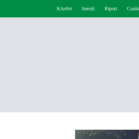
Közélet
Interjú
Riport
Csalá