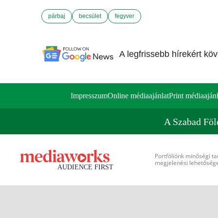
párbaj
becsület
fegyver
A legfrissebb hírekért kö
Impresszum
Online médiaajánlat
Print médiaajánl
A Szabad Föl
Portfóliónk minőségi ta
megjelenési lehetőséget