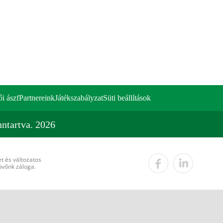
ői ászf
Partnereink
Játékszabályzat
Süti beállítások
ntartva. 2026
t és változatos
övőnk záloga.