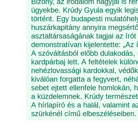
Bizony, az irodalom nagyjai is r
ügyekbe. Krúdy Gyula egyik leg
történt. Egy budapesti mulatóhel
huszárkapitány annyira megsértő
asztaltársaságának tagjai az írót
demonstratívan kijelentette: „Az 
A szóváltásból előbb dulakodás
kardpárbaj lett. A feltételek kül
nehézlovassági kardokkal, védőkö
kiválóan forgatta a fegyvert, né
sebet ejtett ellenfele homlokán,
a küzdelemnek. Krúdy természete
A hírlapíró és a halál, valamint 
szürkénél című elbeszéléseiben