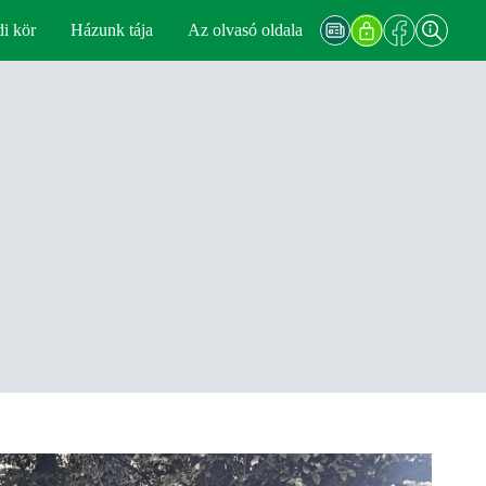
di kör
Házunk tája
Az olvasó oldala