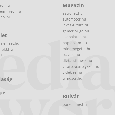
Magazin
aol.hu
ém - veol.hu
astronet.hu
zaol.hu
automotor.hu
lakaskultura.hu
gamer.origo.hu
let
likebalaton.hu
napidoktor.hu
rnemzet.hu
mindmegette.hu
fold.hu
travelo.hu
hu
dietaesfitnesz.hu
hu
vitorlazasmagazin.hu
videkize.hu
daság
tvmusor.hu
p.hu
Bulvár
borsonline.hu