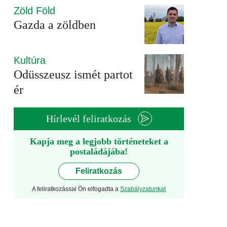
Zöld Föld
Gazda a zöldben
Kultúra
Odüsszeusz ismét partot
ér
Hírlevél feliratkozás
Kapja meg a legjobb történeteket a
postaládájába!
Feliratkozás
A feliratkozással Ön elfogadta a
Szabályzatunkat