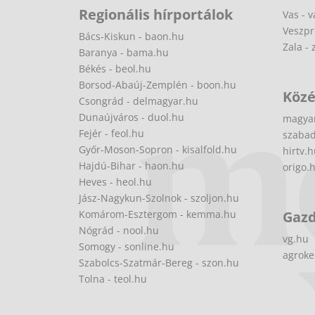
Regionális hírportálok
Vas - v
Veszpr
Bács-Kiskun - baon.hu
Zala - 
Baranya - bama.hu
Békés - beol.hu
Borsod-Abaúj-Zemplén - boon.hu
Közé
Csongrád - delmagyar.hu
Dunaújváros - duol.hu
magya
Fejér - feol.hu
szabad
Győr-Moson-Sopron - kisalfold.hu
hirtv.
Hajdú-Bihar - haon.hu
origo.
Heves - heol.hu
Jász-Nagykun-Szolnok - szoljon.hu
Komárom-Esztergom - kemma.hu
Gaz
Nógrád - nool.hu
vg.hu
Somogy - sonline.hu
agroke
Szabolcs-Szatmár-Bereg - szon.hu
Tolna - teol.hu