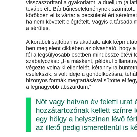
visszaszorítani a gyakorlatot, a duellum (a lat
tovább élt. Bár bűncselekménynek számított,
körökben el is várta: a becsületét ért sérelm
ha nem követelt elégtételt. Vagyis a társad
a sérülés.
A korabeli sajtóban is akadtak, akik képmutat
ben megjelent cikkében az olvasható, hogy a
fél a legsúlyosabb esetben mindössze ötévi feg
szabályozást: „Ha másként, például pillanatn
végezte volna ki ellenfelét, kétannyira bünte
cselekszik, s volt ideje a gondolkozásra, tehá
bizonyos formák megtartásával sütötte el feg
a legnagyobb abszurdum.”
Nőt vagy hatvan év feletti urat 
hozzátartozónak kellett színre lé
egy hölgy a helyszínen lévő férf
az illető pedig ismeretlenül is k