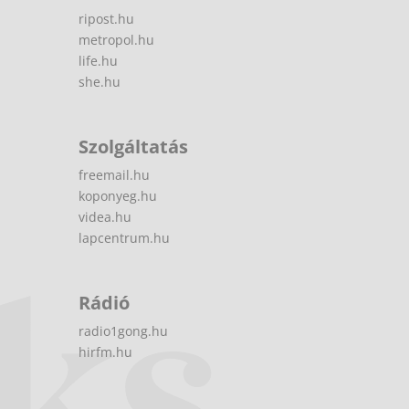
ripost.hu
metropol.hu
life.hu
she.hu
Szolgáltatás
freemail.hu
koponyeg.hu
videa.hu
lapcentrum.hu
Rádió
radio1gong.hu
hirfm.hu