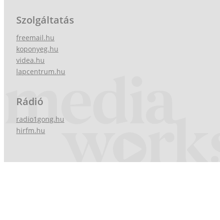
Szolgáltatás
freemail.hu
koponyeg.hu
videa.hu
lapcentrum.hu
Rádió
radio1gong.hu
hirfm.hu