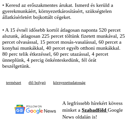
• Keresd az erőszakmentes árukat. Ismerd és kerüld a
gyerekmunkáért, környezetkárosításért, szükségtelen
állatkísérletért bojkottált cégeket.
• A 15 évnél idősebb kortól átlagosan naponta 520 percet
alszunk, átlagosan 225 percet töltünk fizetett munkával, 25
percet olvasással, 15 percet mosás-vasalással, 60 percet a
konyhai munkákkal, 40 percet egyéb otthoni munkákkal.
80 perc telik étkezéssel, 60 perc utazással, 4 percet
ünneplünk, 4 percig önkénteskedünk, fél órát
beszélgetünk.
természet
élő bolygó
környezettudatosság
A legfrissebb hírekért kövess
minket a
Szabadföld
Google
News oldalán is!