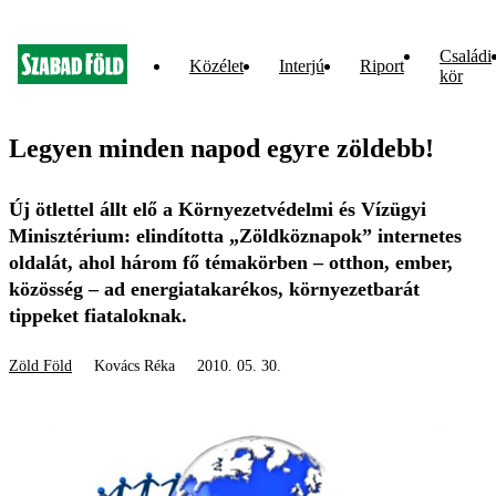
Családi
Közélet
Interjú
Riport
kör
Legyen minden napod egyre zöldebb!
Új ötlettel állt elő a Környezetvédelmi és Vízügyi
Minisztérium: elindította „Zöldköznapok” internetes
oldalát, ahol három fő témakörben – otthon, ember,
közösség – ad energiatakarékos, környezetbarát
tippeket fiataloknak.
Zöld Föld
Kovács Réka
2010. 05. 30.