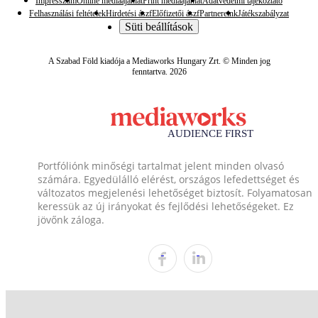
Impresszum
Online médiaajánlat
Print médiaajánlat
Adatvédelmi tájékoztató
Felhasználási feltételek
Hirdetési ászf
Előfizetői ászf
Partnereink
Játékszabályzat
Süti beállítások
A Szabad Föld kiadója a Mediaworks Hungary Zrt. © Minden jog
fenntartva. 2026
Portfóliónk minőségi tartalmat jelent minden olvasó
számára. Egyedülálló elérést, országos lefedettséget és
változatos megjelenési lehetőséget biztosít. Folyamatosan
keressük az új irányokat és fejlődési lehetőségeket. Ez
jövőnk záloga.