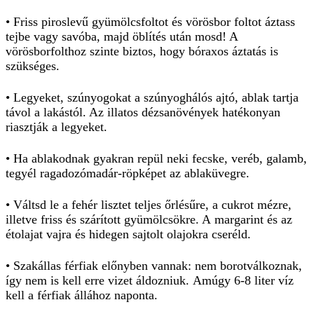
• Friss piroslevű gyümölcsfoltot és vörösbor foltot áztass
tejbe vagy savóba, majd öblítés után mosd! A
vörösborfolthoz szinte biztos, hogy bóraxos áztatás is
szükséges.
• Legyeket, szúnyogokat a szúnyoghálós ajtó, ablak tartja
távol a lakástól. Az illatos dézsanövények hatékonyan
riasztják a legyeket.
• Ha ablakodnak gyakran repül neki fecske, veréb, galamb,
tegyél ragadozómadár-röpképet az ablaküvegre.
• Váltsd le a fehér lisztet teljes őrlésűre, a cukrot mézre,
illetve friss és szárított gyümölcsökre. A margarint és az
étolajat vajra és hidegen sajtolt olajokra cseréld.
• Szakállas férfiak előnyben vannak: nem borotválkoznak,
így nem is kell erre vizet áldozniuk. Amúgy 6-8 liter víz
kell a férfiak állához naponta.