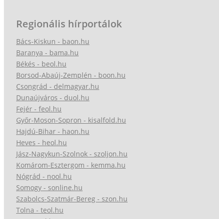
Regionális hírportálok
Bács-Kiskun - baon.hu
Baranya - bama.hu
Békés - beol.hu
Borsod-Abaúj-Zemplén - boon.hu
Csongrád - delmagyar.hu
Dunaújváros - duol.hu
Fejér - feol.hu
Győr-Moson-Sopron - kisalfold.hu
Hajdú-Bihar - haon.hu
Heves - heol.hu
Jász-Nagykun-Szolnok - szoljon.hu
Komárom-Esztergom - kemma.hu
Nógrád - nool.hu
Somogy - sonline.hu
Szabolcs-Szatmár-Bereg - szon.hu
Tolna - teol.hu