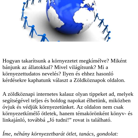
Hogyan takarítsunk a környezetet megkímélve? Miként
bánjunk az állatokkal? Mivel világítsunk? Mi a
környezettudatos nevelés? Ilyen és ehhez hasonló
kérdésekre kaphatunk választ a
Zöldköznapok
oldalon.
A zöldköznapi internetes kalauz olyan tippeket ad, melyek
segítségével teljes és boldog napokat élhetünk, miközben
óvjuk és védjük környezetünket. Az oldalon nem csak
környezetkímélő ötletek, hanem témakörönként könyv- és
linkajánló, továbbá „Jó tudni!” rovat is található.
Íme, néhány környezetbarát ötlet, tanács, gondolat: