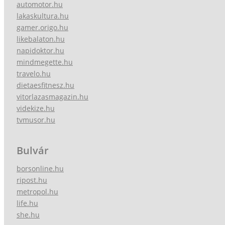
automotor.hu
lakaskultura.hu
gamer.origo.hu
likebalaton.hu
napidoktor.hu
mindmegette.hu
travelo.hu
dietaesfitnesz.hu
vitorlazasmagazin.hu
videkize.hu
tvmusor.hu
Bulvár
borsonline.hu
ripost.hu
metropol.hu
life.hu
she.hu