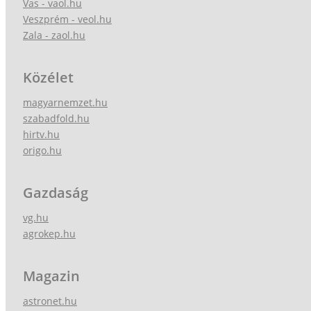
Vas - vaol.hu
Veszprém - veol.hu
Zala - zaol.hu
Közélet
magyarnemzet.hu
szabadfold.hu
hirtv.hu
origo.hu
Gazdaság
vg.hu
agrokep.hu
Magazin
astronet.hu