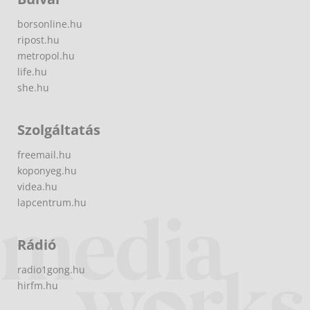
borsonline.hu
ripost.hu
metropol.hu
life.hu
she.hu
Szolgáltatás
freemail.hu
koponyeg.hu
videa.hu
lapcentrum.hu
Rádió
radio1gong.hu
hirfm.hu