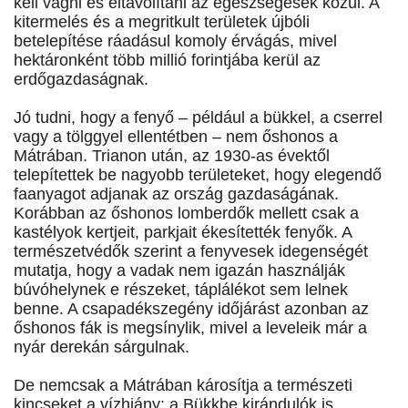
kell vágni és eltávolítani az egészségesek közül. A
kitermelés és a megritkult területek újbóli
betelepítése ráadásul komoly érvágás, mivel
hektáronként több millió forintjába kerül az
erdőgazdaságnak.
Jó tudni, hogy a fenyő – például a bükkel, a cserrel
vagy a tölggyel ellentétben – nem őshonos a
Mátrában. Trianon után, az 1930-as évektől
telepítettek be nagyobb területeket, hogy elegendő
faanyagot adjanak az ország gazdaságának.
Korábban az őshonos lomberdők mellett csak a
kastélyok kertjeit, parkjait ékesítették fenyők. A
természetvédők szerint a fenyvesek idegenségét
mutatja, hogy a vadak nem igazán használják
búvóhelynek e részeket, táplálékot sem lelnek
benne. A csapadékszegény időjárást azonban az
őshonos fák is megsínylik, mivel a leveleik már a
nyár derekán sárgulnak.
De nemcsak a Mátrában károsítja a természeti
kincseket a vízhiány: a Bükkbe kirándulók is