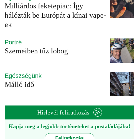
Milliárdos feketepiac: Így
hálózták be Európát a kínai vape-
ek
Portré
Szemeiben tűz lobog
Egészségünk
Málló idő
Hírlevél feliratkozás
Kapja meg a legjobb történeteket a postaládájába!
Feliratkozás