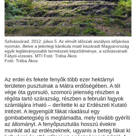
Szilvásvárad, 2012. július 5. Az elmúlt időszak aszályos időjárása
nyomán, illetve a jelenlegi kánikula miatt kiszáradt Magyarország
egyik leglátványosabb természeti képződménye, a szilvásváradi
Fátyol-vízesés. MTI Fotó: Tréba Ákos
Fotó: Tréba Ákos
Az erdei és fekete fenyők több ezer hektárnyi
területen pusztulnak a Mátra erdőségében. A tél
vége óta gyorsuló, szomorú jelenség részben a
régóta tartó szárazság, részben a februári fagyok
számlájára írható – derítette ki az Erdészeti Kutató
Intézet. A legyengült fákat ráadásul egy
gombabetegség is megtámadta, mely tovább gyéríti
az állományt. A fenyőpusztulás hosszú évekre
munkát ad az erdészeknek, ugyanis a beteg fákat ki