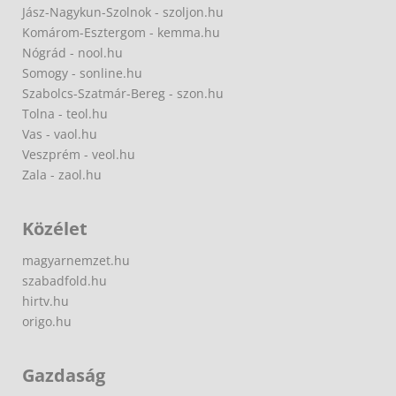
Jász-Nagykun-Szolnok - szoljon.hu
Komárom-Esztergom - kemma.hu
Nógrád - nool.hu
Somogy - sonline.hu
Szabolcs-Szatmár-Bereg - szon.hu
Tolna - teol.hu
Vas - vaol.hu
Veszprém - veol.hu
Zala - zaol.hu
Közélet
magyarnemzet.hu
szabadfold.hu
hirtv.hu
origo.hu
Gazdaság