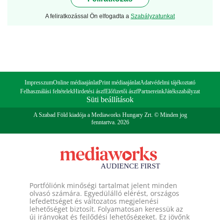
A feliratkozással Ön elfogadta a
Szabályzatunkat
Impresszum
Online médiaajánlat
Print médiaajánlat
Adatvédelmi tájékoztató
Felhasználási feltételek
Hirdetési ászf
Előfizetői ászf
Partnereink
Játékszabályzat
Süti beállítások
A Szabad Föld kiadója a Mediaworks Hungary Zrt. © Minden jog
fenntartva. 2026
Portfóliónk minőségi tartalmat jelent minden
olvasó számára. Egyedülálló elérést, országos
lefedettséget és változatos megjelenési
lehetőséget biztosít. Folyamatosan keressük az
új irányokat és fejlődési lehetőségeket. Ez jövőnk