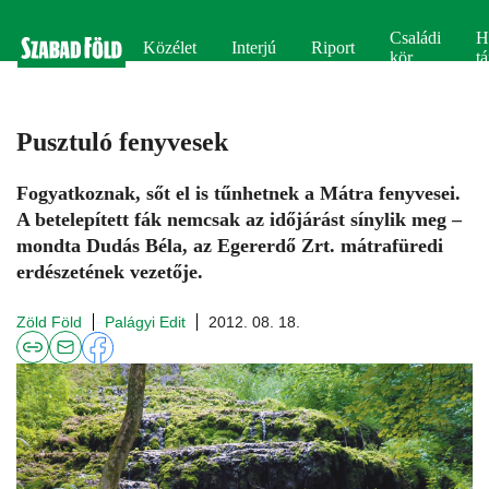
Családi
H
Közélet
Interjú
Riport
kör
tá
Pusztuló fenyvesek
Fogyatkoznak, sőt el is tűnhetnek a Mátra fenyvesei.
A betelepített fák nemcsak az időjárást sínylik meg –
mondta Dudás Béla, az Egererdő Zrt. mátrafüredi
erdészetének vezetője.
Zöld Föld
Palágyi Edit
2012. 08. 18.