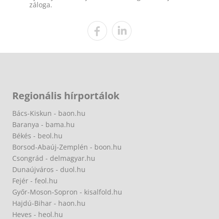
záloga.
Regionális hírportálok
Bács-Kiskun - baon.hu
Baranya - bama.hu
Békés - beol.hu
Borsod-Abaúj-Zemplén - boon.hu
Csongrád - delmagyar.hu
Dunaújváros - duol.hu
Fejér - feol.hu
Győr-Moson-Sopron - kisalfold.hu
Hajdú-Bihar - haon.hu
Heves - heol.hu