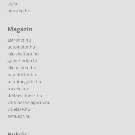
vg.hu
agrokep.hu
Magazin
astronet.hu
automotor.hu
lakaskultura.hu
gamer.origo.hu
likebalaton.hu
napidoktor.hu
mindmegette.hu
travelo.hu
dietaesfitnesz.hu
vitorlazasmagazin.hu
videkize.hu
tvmusor.hu
Bulvár