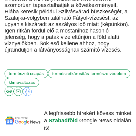
szomorúan tapasztalhatják a következményeit.
Hiába keresik például Szilvásvárad büszkeségét, a
Szalajka-völgyben található Fátyol-vízesést, az
ugyanis kiszáradt az aszályos idő miatt (képünkön).
Igen ritkán fordul elő a mostanihoz hasonló
jelenség, hogy a patak vize eltűnjön a föld alatti
víznyelőkben. Sok eső kellene ahhoz, hogy
újrainduljon a látványosságnak számító vízesés.
természeti csapás
természetkárosítás-természetvédelem
klímaváltozás
A legfrissebb hírekért kövess minket
a
Szabadföld
Google News oldalán
is!