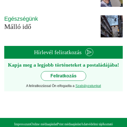
Egészségünk
Málló idő
Hírlevél feliratkozás
Kapja meg a legjobb történeteket a postaládájába!
Feliratkozás
A feliratkozással Ön elfogadta a
Szabályzatunkat
Impresszum
Online médiaajánlat
Print médiaajánlat
Adatvédelmi tájékoztató