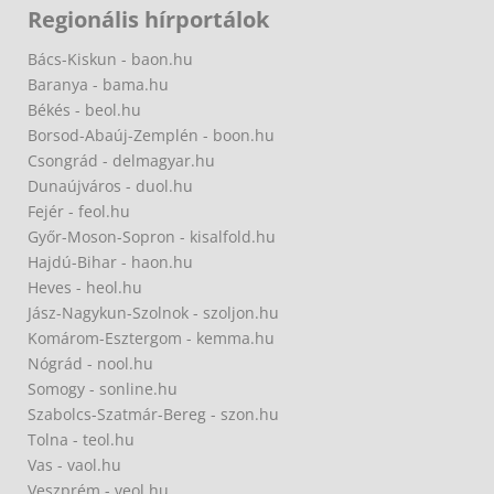
Regionális hírportálok
Bács-Kiskun - baon.hu
Baranya - bama.hu
Békés - beol.hu
Borsod-Abaúj-Zemplén - boon.hu
Csongrád - delmagyar.hu
Dunaújváros - duol.hu
Fejér - feol.hu
Győr-Moson-Sopron - kisalfold.hu
Hajdú-Bihar - haon.hu
Heves - heol.hu
Jász-Nagykun-Szolnok - szoljon.hu
Komárom-Esztergom - kemma.hu
Nógrád - nool.hu
Somogy - sonline.hu
Szabolcs-Szatmár-Bereg - szon.hu
Tolna - teol.hu
Vas - vaol.hu
Veszprém - veol.hu