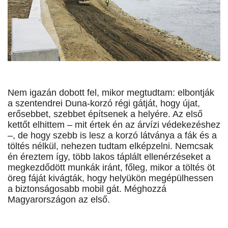
Nem igazán dobott fel, mikor megtudtam: elbontják
a szentendrei Duna-korzó régi gátját, hogy újat,
erősebbet, szebbet építsenek a helyére. Az első
kettőt elhittem – mit értek én az árvízi védekezéshez
–, de hogy szebb is lesz a korzó látványa a fák és a
töltés nélkül, nehezen tudtam elképzelni. Nemcsak
én éreztem így, több lakos táplált ellenérzéseket a
megkezdődött munkák iránt, főleg, mikor a töltés öt
öreg fáját kivágták, hogy helyükön megépülhessen
a biztonságosabb mobil gát. Méghozzá
Magyarországon az első.