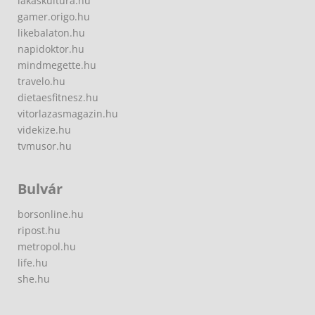
lakaskultura.hu
gamer.origo.hu
likebalaton.hu
napidoktor.hu
mindmegette.hu
travelo.hu
dietaesfitnesz.hu
vitorlazasmagazin.hu
videkize.hu
tvmusor.hu
Bulvár
borsonline.hu
ripost.hu
metropol.hu
life.hu
she.hu