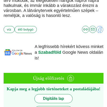
terv működik, az elégedetlen hangok napról napra
halkulnak, és immár inkább a várakozást érezni a
városban. A látványtervek egyértelműen szépek –
reméljük, a valóság is hasonló lesz.
víz
élő bolygó
A legfrissebb hírekért kövess minket
a
Szabadföld
Google News oldalán
is!
Újság előfizetés
Kapja meg a legjobb történeteket a postaládájába!
Digitális lap