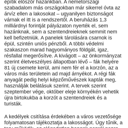
építik először hazánkban. A németországi
szabadalom más országokban már sikerrel óvta az
árvíz ellen a lakosokat – ugyanilyen biztonságot
várnak el itt is a rendszertől. A beruházás 1,3
milliárdnyi forintját pályázaton nyerték el, sem
hazánknak, sem a szentendreieknek semmit nem
kell befizetniük. A panelek tárolására csarnok is
épül, szintén uniós pénzből. A többi védelmi
szakaszon marad hagyományos földgát, igaz,
résfallal megerősítve. A kivágott – az önkormányzat
szerint életveszélyes állapotban lévő – fák helyére
81 új csemete kerül, ami nem fér el a korzón, az a
város más területein ad majd árnyékot. A régi fák
anyagát pedig helyi képzőművészek kapták meg,
használják belátásuk szerint. A tervek szerint
szeptember vége, október eleje környékén vehetik
újra birtokukba a korzót a szentendreiek és a
turisták.
A kedélyek csitítása érdekében a város vezetősége
folyamatosan tájékoztatja a lakosságot. Úgy tűnik, a