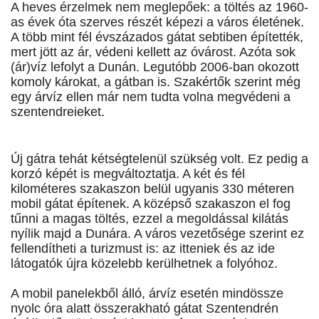
A heves érzelmek nem meglepőek: a töltés az 1960-
as évek óta szerves részét képezi a város életének.
A több mint fél évszázados gátat sebtiben építették,
mert jött az ár, védeni kellett az óvárost. Azóta sok
(ár)víz lefolyt a Dunán. Legutóbb 2006-ban okozott
komoly károkat, a gátban is. Szakértők szerint még
egy árvíz ellen már nem tudta volna megvédeni a
szentendreieket.
Új gátra tehát kétségtelenül szükség volt. Ez pedig a
korzó képét is megváltoztatja. A két és fél
kilométeres szakaszon belül ugyanis 330 méteren
mobil gátat építenek. A középső szakaszon el fog
tűnni a magas töltés, ezzel a megoldással kilátás
nyílik majd a Dunára. A város vezetősége szerint ez
fellendítheti a turizmust is: az itteniek és az ide
látogatók újra közelebb kerülhetnek a folyóhoz.
A mobil panelekből álló, árvíz esetén mindössze
nyolc óra alatt összerakható gátat Szentendrén