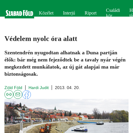
Családi
H
Közélet
Interjú
Riport
kör
tá
Védelem nyolc óra alatt
Szentendrén nyugodtan alhatnak a Duna partján
élők: bár még nem fejeződtek be a tavaly nyár végén
megkezdett munkálatok, az új gát alapjai ma már
biztonságosak.
Zöld Föld
Hardi Judit
2013. 04. 20.