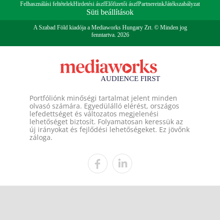
Felhasználási feltételek
Hirdetési ászf
Előfizetői ászf
Partnereink
Játékszabályzat
Süti beállítások
A Szabad Föld kiadója a Mediaworks Hungary Zrt. © Minden jog
fenntartva. 2026
Portfóliónk minőségi tartalmat jelent minden
olvasó számára. Egyedülálló elérést, országos
lefedettséget és változatos megjelenési
lehetőséget biztosít. Folyamatosan keressük az
új irányokat és fejlődési lehetőségeket. Ez jövőnk
záloga.