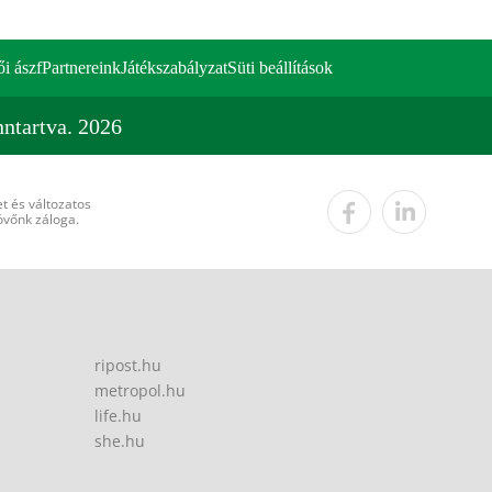
ői ászf
Partnereink
Játékszabályzat
Süti beállítások
ntartva. 2026
t és változatos
övőnk záloga.
ripost.hu
metropol.hu
life.hu
she.hu