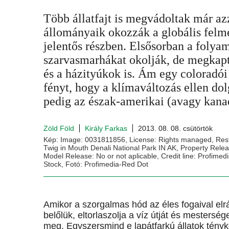
Több állatfajt is megvádoltak már az
állományaik okozzák a globális felme
jelentős részben. Elsősorban a folya
szarvasmarhákat okolják, de megkapt
és a házityúkok is. Ám egy coloradói 
fényt, hogy a klímaváltozás ellen dolg
pedig az észak-amerikai (avagy kana
Zöld Föld
Király Farkas
2013. 08. 08. csütörtök
Kép: Image: 0031811856, License: Rights managed, Restr
Twig in Mouth Denali National Park IN AK, Property Releas
Model Release: No or not aplicable, Credit line: Profimed
Stock, Fotó: Profimedia-Red Dot
Amikor a szorgalmas hód az éles fogaival elrág
belőlük, eltorlaszolja a víz útját és mesterség
meg. Egyszersmind e lapátfarkú állatok tényk