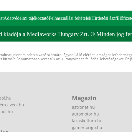
at
Adatvédelmi tájékoztató
Felhasználási feltételek
Hirdetési ászf
Előfizet
d kiadója a Mediaworks Hungary Zrt. © Minden jog fen
rtalmat jelent minden olvasó számára. Egyedülálló elérést, országos lefedettsége
 biztosít. Folyamatosan keressük az új irányokat és fejlődési lehetőségeket. Ez j
Magazin
aol.hu
ém - veol.hu
astronet.hu
zaol.hu
automotor.hu
lakaskultura.hu
gamer.origo.hu