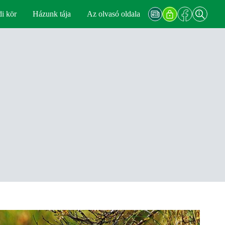
di kör
Házunk tája
Az olvasó oldala