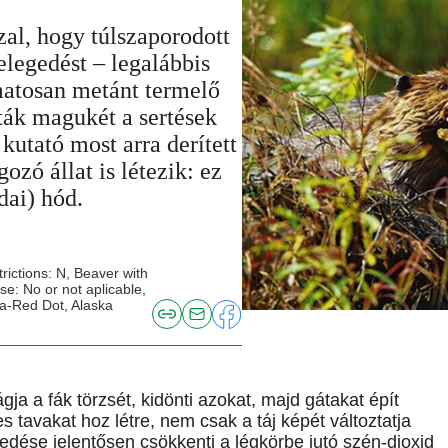
zal, hogy túlszaporodott
legedést – legalábbis
matosan metánt termelő
ák magukét a sertések
kutató most arra derített
ozó állat is létezik: ez
dai) hód.
ictions: N, Beaver with
e: No or not aplicable,
ia-Red Dot, Alaska
ja a fák törzsét, kidönti azokat, majd gátakat épít
es tavakat hoz létre, nem csak a táj képét változtatja
edése jelentősen csökkenti a légkörbe jutó szén-dioxid