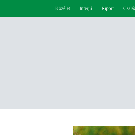
Közélet
Interjú
Riport
Csalá