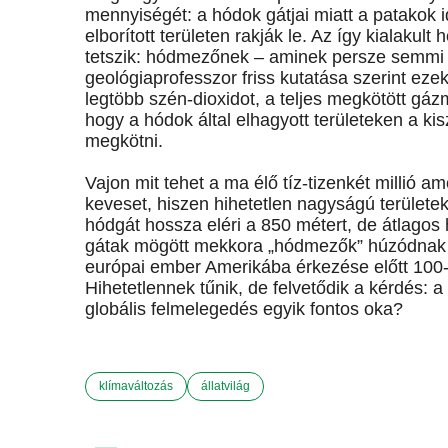
mennyiségét: a hódok gátjai miatt a patakok 
elborított területen rakják le. Az így kialaku
tetszik: hódmezőnek – aminek persze semmi 
geológiaprofesszor friss kutatása szerint ezek
legtöbb szén-dioxidot, a teljes megkötött gáz
hogy a hódok által elhagyott területeken a k
megkötni.
Vajon mit tehet a ma élő tíz-tizenkét millió a
keveset, hiszen hihetetlen nagyságú területe
hódgát hossza eléri a 850 métert, de átlagos 
gátak mögött mekkora „hódmezők” húzódnak 
európai ember Amerikába érkezése előtt 100-20
Hihetetlennek tűnik, de felvetődik a kérdés: 
globális felmelegedés egyik fontos oka?
klímaváltozás
állatvilág