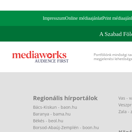
Impresszum
Online médiaajánlat
Print médiaajánl
A Szabad Föl
Portfóliónk minőségi ta
megjelenési lehetőséget
Regionális hírportálok
Vas - v
Veszpr
Bács-Kiskun - baon.hu
Zala - 
Baranya - bama.hu
Békés - beol.hu
Borsod-Abaúj-Zemplén - boon.hu