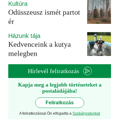
Kultúra
Odüsszeusz ismét partot
ér
Házunk tája
Kedvenceink a kutya
melegben
Hírlevél feliratkozás
Kapja meg a legjobb történeteket a
postaládájába!
Feliratkozás
A feliratkozással Ön elfogadta a
Szabályzatunkat