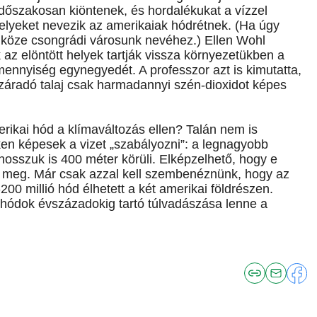
időszakosan kiöntenek, és hordalékukat a vízzel
lt helyeket nevezik az amerikaiak hódrétnek. (Ha úgy
köze csongrádi városunk nevéhez.) Ellen Wohl
 az elöntött helyek tartják vissza környezetükben a
mennyiség egynegyedét. A professzor azt is kimutatta,
iszáradó talaj csak harmadannyi szén-dioxidot képes
merikai hód a klímaváltozás ellen? Talán nem is
ken képesek a vizet „szabályozni”: a legnagyobb
hosszuk is 400 méter körüli. Elképzelhető, hogy e
meg. Már csak azzal kell szembenéznünk, hogy az
0 millió hód élhetett a két amerikai földrészen.
a hódok évszázadokig tartó túlvadászása lenne a