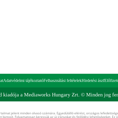
at
Adatvédelmi tájékoztató
Felhasználási feltételek
Hirdetési ászf
Előfizet
d kiadója a Mediaworks Hungary Zrt. © Minden jog fen
rtalmat jelent minden olvasó számára. Egyedülálló elérést, országos lefedettsége
 biztosít. Folyamatosan keressük az új irányokat és fejlődési lehetőségeket. Ez j