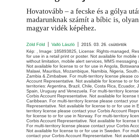
Hovatovább – a fecske és a gólya ut
madarunknak számít a bíbic is, olyan
magyar vidék képéhez.
Zöld Föld
Valló László
2015. 03. 26. csütörtök
Kép: , Image: 185893825, License: Rights-managed, Restr
for use in a retail print or poster. Not available for mobile
without limitation, mobile alert services, MMS messaging
Not available for license to or for use in Angola, Botswan
Malawi, Mauritius, Mozambique, Namibia, Nigeria, South A
Zambia & Zimbabwe. For multi-territory license please co
Account Representative. Not available for license to or for
territories: Argentina, Brazil, Chile, Costa Rica, Ecuador,
Spain, Uruguay and Venezuela. For multi-territory license
Corbis Account Representative. Not available for license t
Caribbean. For multi-territory license please contact you
Representative. Not available for license to or for use in E
territory license please contact your Corbis Account Repr
for license to or for use in Norway. For multi-territory lic
Corbis Account Representative. Not available for license t
For multi-territory license please contact your Corbis Ac
Not available for license to or for use in Sweden. For multi
contact your Corbis Account Representative. Not available 