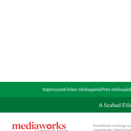
Impresszum
Online médiaajánlat
Print médiaajánl
A Szabad Föl
Portfóliónk minőségi ta
megjelenési lehetőséget