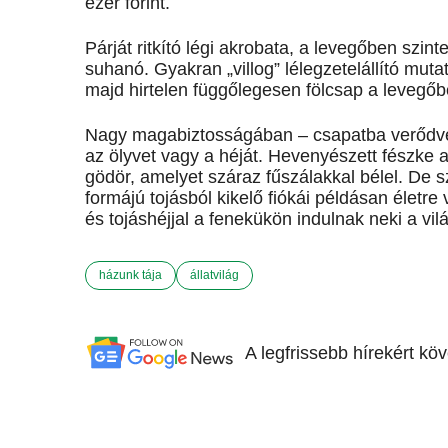
ezer forint.
Párját ritkító légi akrobata, a levegőben szi
suhanó. Gyakran „villog” lélegzetelállító mut
majd hirtelen függőlegesen fölcsap a levegőb
Nagy magabiztosságában – csapatba verődve –
az ölyvet vagy a héját. Hevenyészett fészke 
gödör, amelyet száraz fűszálakkal bélel. De s
formájú tojásból kikelő fiókái példásan életre 
és tojáshéjjal a fenekükön indulnak neki a vil
házunk tája
állatvilág
A legfrissebb hírekért kö