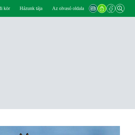
di kör
Házunk tája
Az olvasó oldala