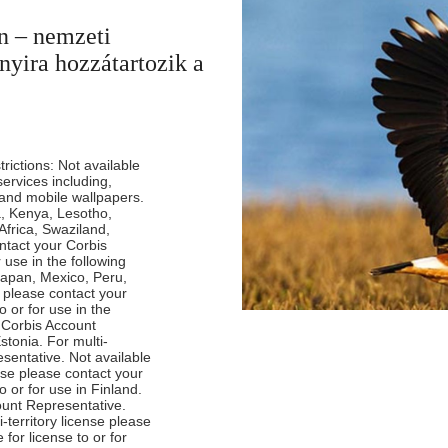
án – nemzeti
nyira hozzátartozik a
ictions: Not available
 services including,
 and mobile wallpapers.
a, Kenya, Lesotho,
frica, Swaziland,
ntact your Corbis
 use in the following
 Japan, Mexico, Peru,
 please contact your
o or for use in the
r Corbis Account
stonia. For multi-
esentative. Not available
ense please contact your
o or for use in Finland.
count Representative.
-territory license please
for license to or for