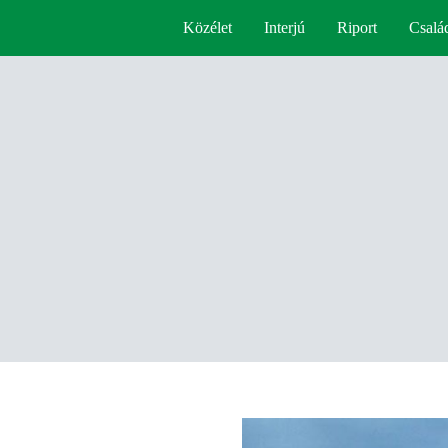
Közélet
Interjú
Riport
Csalá