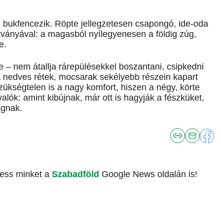
nte bukfencezik. Röpte jellegzetesen csapongó, ide-oda
atványával: a magasból nyílegyenesen a földig zúg,
e.
 nem átallja rárepülésekkel boszantani, csipkedni
a nedves rétek, mocsarak sekélyebb részein kapart
zükségtelen is a nagy komfort, hiszen a négy, körte
valók: amint kibújnak, már ott is hagyják a fészküket,
ágnak.
vess minket a
Szabadföld
Google News oldalán is!