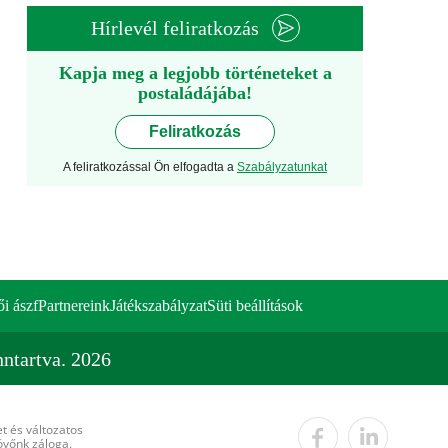
Hírlevél feliratkozás
Kapja meg a legjobb történeteket a
postaládájába!
Feliratkozás
A feliratkozással Ön elfogadta a
Szabályzatunkat
ői ászf
Partnereink
Játékszabályzat
Süti beállítások
ntartva. 2026
t és változatos
övőnk záloga.