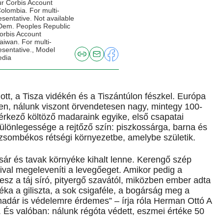
our Corbis Account
Colombia. For multi-
esentative. Not available
e Dem. Peoples Republic
Corbis Account
Taiwan. For multi-
esentative., Model
edia
tt, a Tisza vidékén és a Tiszántúlon fészkel. Európa
en, nálunk viszont örvendetesen nagy, mintegy 100-
érkező költöző madaraink egyike, első csapatai
ülönlegessége a rejtőző szín: piszkossárga, barna és
a zsombékos rétségi környezetbe, amelybe születik.
csár és tavak környéke kihalt lenne. Kerengő szép
ival megeleveníti a levegőeget. Amikor pedig a
z a táj síró, pityergő szavától, miközben ember adta
éka a giliszta, a sok csigaféle, a bogárság meg a
madár is védelemre érdemes” – írja róla Herman Ottó A
És valóban: nálunk régóta védett, eszmei értéke 50