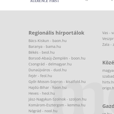
Regionális hírportálok
Vas - v
Veszpr
Bács-Kiskun - baon.hu
Zala - 
Baranya - bama.hu
Békés - beol.hu
Borsod-Abaúj-Zemplén - boon.hu
Közé
Csongrád - delmagyar.hu
Dunaújváros - duol.hu
magya
Fejér - feol.hu
szabad
Győr-Moson-Sopron - kisalfold.hu
hirtv.
Hajdú-Bihar - haon.hu
origo.
Heves - heol.hu
Jász-Nagykun-Szolnok - szoljon.hu
Komárom-Esztergom - kemma.hu
Gaz
Nógrád - nool.hu
vg.hu