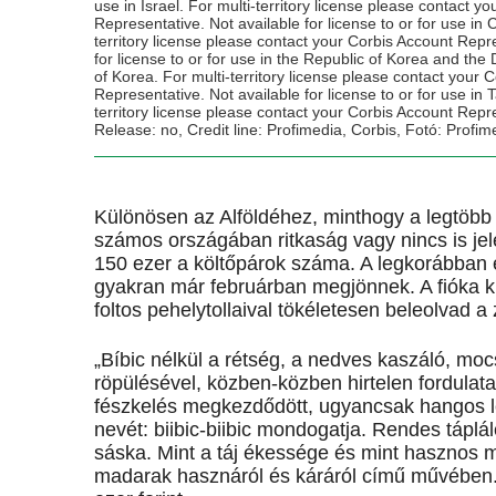
use in Israel. For multi-territory license please contact y
Representative. Not available for license to or for use in 
territory license please contact your Corbis Account Repr
for license to or for use in the Republic of Korea and th
of Korea. For multi-territory license please contact your 
Representative. Not available for license to or for use in 
territory license please contact your Corbis Account Repr
Release: no, Credit line: Profimedia, Corbis, Fotó: Profim
Különösen az Alföldéhez, minthogy a legtöbb o
számos országában ritkaság vagy nincs is jel
150 ezer a költőpárok száma. A legkorábban 
gyakran már februárban megjönnek. A fióka k
foltos pehelytollaival tökéletesen beleolvad 
„Bíbic nélkül a rétség, a nedves kaszáló, mo
röpülésével, közben-közben hirtelen fordulata
fészkelés megkezdődött, ugyancsak hangos les
nevét: biibic-biibic mondogatja. Rendes táplál
sáska. Mint a táj ékessége és mint hasznos 
madarak hasznáról és káráról című művében. 