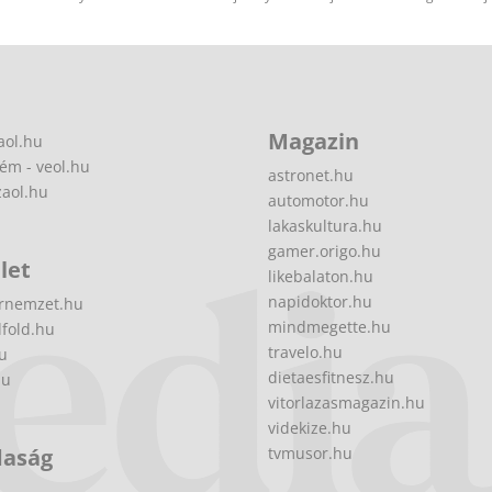
Magazin
aol.hu
ém - veol.hu
astronet.hu
zaol.hu
automotor.hu
lakaskultura.hu
gamer.origo.hu
let
likebalaton.hu
napidoktor.hu
rnemzet.hu
mindmegette.hu
fold.hu
travelo.hu
hu
dietaesfitnesz.hu
hu
vitorlazasmagazin.hu
videkize.hu
daság
tvmusor.hu