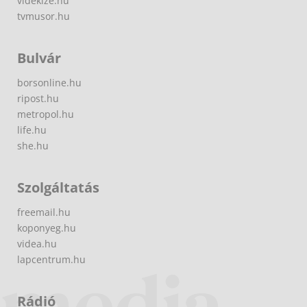
videkize.hu
tvmusor.hu
Bulvár
borsonline.hu
ripost.hu
metropol.hu
life.hu
she.hu
Szolgáltatás
freemail.hu
koponyeg.hu
videa.hu
lapcentrum.hu
Rádió