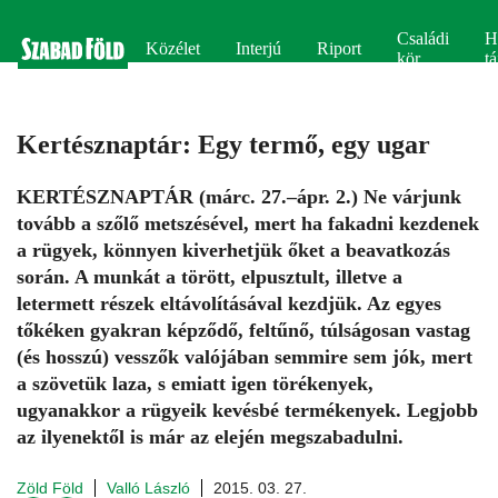
Családi
H
Közélet
Interjú
Riport
kör
tá
Kertésznaptár: Egy termő, egy ugar
KERTÉSZNAPTÁR (márc. 27.–ápr. 2.) Ne várjunk
tovább a szőlő metszésével, mert ha fakadni kezdenek
a rügyek, könnyen kiverhetjük őket a beavatkozás
során. A munkát a törött, elpusztult, illetve a
letermett részek eltávolításával kezdjük. Az egyes
tőkéken gyakran képződő, feltűnő, túlságosan vastag
(és hosszú) vesszők valójában semmire sem jók, mert
a szövetük laza, s emiatt igen törékenyek,
ugyanakkor a rügyeik kevésbé termékenyek. Legjobb
az ilyenektől is már az elején megszabadulni.
Zöld Föld
Valló László
2015. 03. 27.