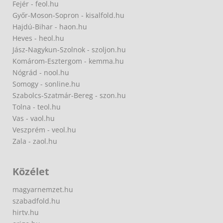
Fejér - feol.hu
Győr-Moson-Sopron - kisalfold.hu
Hajdú-Bihar - haon.hu
Heves - heol.hu
Jász-Nagykun-Szolnok - szoljon.hu
Komárom-Esztergom - kemma.hu
Nógrád - nool.hu
Somogy - sonline.hu
Szabolcs-Szatmár-Bereg - szon.hu
Tolna - teol.hu
Vas - vaol.hu
Veszprém - veol.hu
Zala - zaol.hu
Közélet
magyarnemzet.hu
szabadfold.hu
hirtv.hu