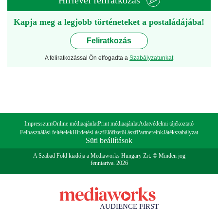
Hírlevél feliratkozás
Kapja meg a legjobb történeteket a postaládájába!
Feliratkozás
A feliratkozással Ön elfogadta a
Szabályzatunkat
Impresszum
Online médiaajánlat
Print médiaajánlat
Adatvédelmi tájékoztató
Felhasználási feltételek
Hirdetési ászf
Előfizetői ászf
Partnereink
Játékszabályzat
Süti beállítások
A Szabad Föld kiadója a Mediaworks Hungary Zrt. © Minden jog
fenntartva. 2026