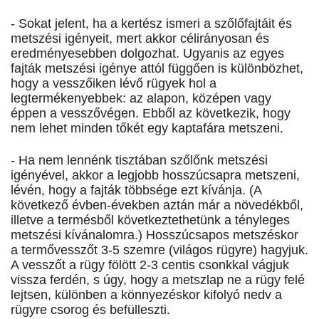
- Sokat jelent, ha a kertész ismeri a szőlőfajtáit és
metszési igényeit, mert akkor célirányosan és
eredményesebben dolgozhat. Ugyanis az egyes
fajták metszési igénye attól függően is különbözhet,
hogy a vesszőiken lévő rügyek hol a
legtermékenyebbek: az alapon, középen vagy
éppen a vesszővégen. Ebből az következik, hogy
nem lehet minden tőkét egy kaptafára metszeni.
- Ha nem lennénk tisztában szőlőnk metszési
igényével, akkor a legjobb hosszúcsapra metszeni,
lévén, hogy a fajták többsége ezt kívánja. (A
következő évben-években aztán már a növedékből,
illetve a termésből következtethetünk a tényleges
metszési kívánalomra.) Hosszúcsapos metszéskor
a termővesszőt 3-5 szemre (világos rügyre) hagyjuk.
A vesszőt a rügy fölött 2-3 centis csonkkal vágjuk
vissza ferdén, s úgy, hogy a metszlap ne a rügy felé
lejtsen, különben a könnyezéskor kifolyó nedv a
rügyre csorog és befülleszti.