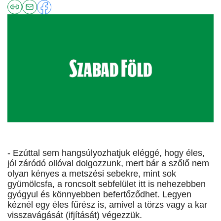
- Ezúttal sem hangsúlyozhatjuk eléggé, hogy éles,
jól záródó ollóval dolgozzunk, mert bár a szőlő nem
olyan kényes a metszési sebekre, mint sok
gyümölcsfa, a roncsolt sebfelület itt is nehezebben
gyógyul és könnyebben befertőződhet. Legyen
kéznél egy éles fűrész is, amivel a törzs vagy a kar
visszavágását (ifjítását) végezzük.