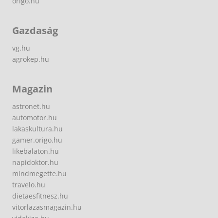
origo.hu
Gazdaság
vg.hu
agrokep.hu
Magazin
astronet.hu
automotor.hu
lakaskultura.hu
gamer.origo.hu
likebalaton.hu
napidoktor.hu
mindmegette.hu
travelo.hu
dietaesfitnesz.hu
vitorlazasmagazin.hu