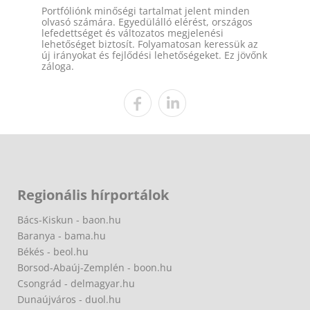
Portfóliónk minőségi tartalmat jelent minden
olvasó számára. Egyedülálló elérést, országos
lefedettséget és változatos megjelenési
lehetőséget biztosít. Folyamatosan keressük az
új irányokat és fejlődési lehetőségeket. Ez jövőnk
záloga.
Regionális hírportálok
Bács-Kiskun - baon.hu
Baranya - bama.hu
Békés - beol.hu
Borsod-Abaúj-Zemplén - boon.hu
Csongrád - delmagyar.hu
Dunaújváros - duol.hu