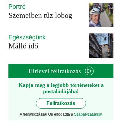
Portré
Szemeiben tűz lobog
Egészségünk
Málló idő
Hírlevél feliratkozás
Kapja meg a legjobb történeteket a
postaládájába!
Feliratkozás
A feliratkozással Ön elfogadta a
Szabályzatunkat