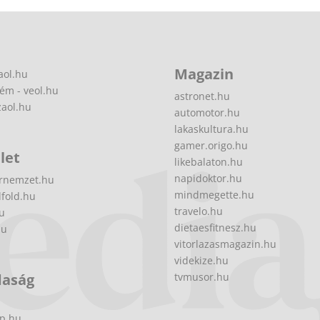
Magazin
aol.hu
ém - veol.hu
astronet.hu
zaol.hu
automotor.hu
lakaskultura.hu
gamer.origo.hu
let
likebalaton.hu
napidoktor.hu
rnemzet.hu
mindmegette.hu
fold.hu
travelo.hu
hu
dietaesfitnesz.hu
hu
vitorlazasmagazin.hu
videkize.hu
daság
tvmusor.hu
p.hu