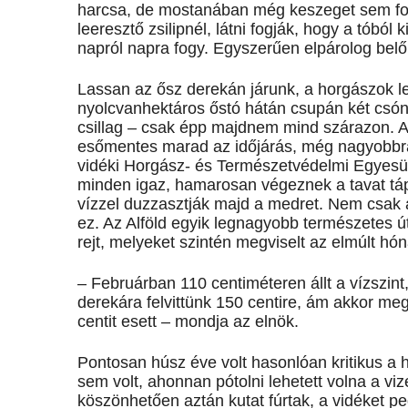
harcsa, de mostanában még keszeget sem fog
leeresztő zsilipnél, látni fogják, hogy a tóból 
napról napra fogy. Egyszerűen elpárolog bel
Lassan az ősz derekán járunk, a horgászok l
nyolcvanhektáros őstó hátán csupán két csóna
csillag – csak épp majdnem mind szárazon. A v
esőmentes marad az időjárás, még nagyobbra
vidéki Horgász- és Természetvédelmi Egyesüle
minden igaz, hamarosan végeznek a tavat táplá
vízzel duzzasztják majd a medret. Nem csak
ez. Az Alföld egyik legnagyobb természetes út
rejt, melyeket szintén megviselt az elmúlt hó
– Februárban 110 centiméteren állt a vízszint
derekára felvittünk 150 centire, ám akkor meg
centit esett – mondja az elnök.
Pontosan húsz éve volt hasonlóan kritikus a h
sem volt, ahonnan pótolni lehetett volna a vi
köszönhetően aztán kutat fúrtak, a vidéket ped