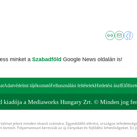
vess minket a
Szabadföld
Google News oldalán is!
at
Adatvédelmi tájékoztató
Felhasználási feltételek
Hirdetési ászf
Előfizet
d kiadója a Mediaworks Hungary Zrt. © Minden jog fen
rtalmat jelent minden olvasó számára. Egyedülálló elérést, országos lefedettsége
 biztosít. Folyamatosan keressük az új irányokat és fejlődési lehetőségeket. Ez j