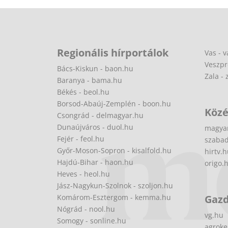
Regionális hírportálok
Vas - v
Veszpr
Bács-Kiskun - baon.hu
Zala - 
Baranya - bama.hu
Békés - beol.hu
Borsod-Abaúj-Zemplén - boon.hu
Közé
Csongrád - delmagyar.hu
Dunaújváros - duol.hu
magya
Fejér - feol.hu
szabad
Győr-Moson-Sopron - kisalfold.hu
hirtv.
Hajdú-Bihar - haon.hu
origo.
Heves - heol.hu
Jász-Nagykun-Szolnok - szoljon.hu
Komárom-Esztergom - kemma.hu
Gaz
Nógrád - nool.hu
vg.hu
Somogy - sonline.hu
agroke