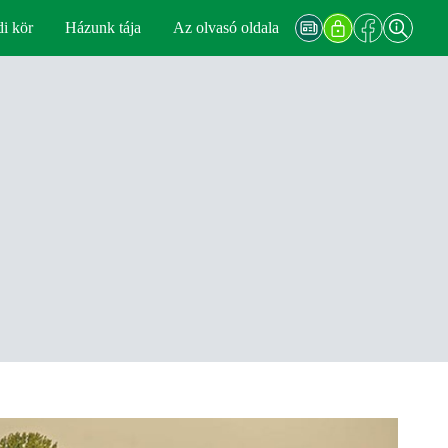
di kör
Házunk tája
Az olvasó oldala