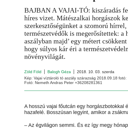
BAJBAN A VAJAI-TÓ: kiszáradás feny
híres vizet. Mátészalkai horgászok k
szerkesztőségünket a szomorú hírrel,
természetvédők is megerősítettek: a 
aszályban majd’ egy métert csökkent a
hogy súlyos kár éri a természetvédelmi
növényvilágát.
Zöld Föld
Balogh Géza
2018. 10. 03. szerda
Kép: Vajai víztároló tó aszály szárazság 2018.09.18 fotó
Fotó: Nemeth Andras Peter +36208281361
A hosszú vajai főutcán egy horgászbotokkal és 
hazafelé. Bosszúsan legyint, amikor a zsákm
– Az égvilágon semmi. És ez így megy hónapo