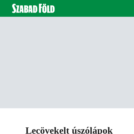
Lecövekelt úszólápok