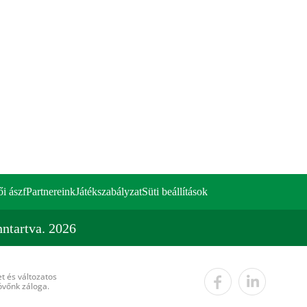
ői ászf
Partnereink
Játékszabályzat
Süti beállítások
ntartva. 2026
t és változatos
övőnk záloga.