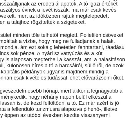
sszaálljanak az eredeti állapotok. A tó igazi értékét
 aszályos évnek a levét isszák: ma már csak kevés
övekelt, mert az időközben rajtuk megtelepedett
en a talajhoz rögzítették a szigeteket.
sület minden tőle telhetőt megtett. Polietilén csöveket
umpáltak a vízbe, hogy meg ne fulladjanak a halak.
 mondja, ám ezt sokáig lehetetlen fenntartani, ráadásul
ncs sok pénze. A nyári szivattyúzás és a kút
 is alaposan megterheli a kasszát, ami a halasításon
, különösen híres a tó a harcsáiról, süllőiről, de azok
 kapitális példányok ugyanis majdnem mindig a
nan csak kivételes tudással lehet elővarázsolni őket.
legveszedelmesebb hónap, mert akkor a legnagyobb a
reménykedik, hogy néhány napon belül elkészül a
assan is, de kezd feltöltődni a tó. Ez már azért is jó
a a fellendülő turizmusra alapozva pihenő-, illetve
ly éppen az utóbbi években kezdte visszanyerni