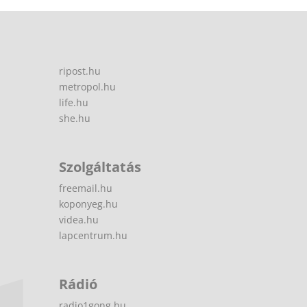
ripost.hu
metropol.hu
life.hu
she.hu
Szolgáltatás
freemail.hu
koponyeg.hu
videa.hu
lapcentrum.hu
Rádió
radio1gong.hu