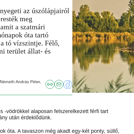
egeti az úszólápjairól
eresték meg
 amit a szatmári
hónapok óta tartó
 tó vízszintje. Félő,
 terület állat- és
: Németh András Péter,
-vödrökkel alaposan felszerelkezett férfi tart
ány után érdeklődünk.
k óta. A tavaszon még akadt egy-két ponty, süllő,