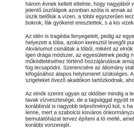
három évnek kellett eltelnie, hogy nagyjából vi
jelentő úszólápok azonban azóta is annak az
úszik belőlük a vízen, a többi egyszerűen lec
bokrok, fák gyökeret eresztettek, s a kis vizek
Az idén is tragédia fenyegetett, pedig az egye
helyezett a tóba, azokon keresztül levegőt p
Akváriumot csináltak a tóból, miként az elnök
igen drága módszer, az egyesületnek pedig ni
működtetéséhez történő hozzájárulásuk amúgy
fog lecsapódni. Szerencsére az állomány stabil
kifogásához alapos helyismeret szükséges. A
szigeteket övező akadókon tartózkodnak, ahon
Az elnök szerint ugyan az október mindig a 
tavak vízvesztesége, de a tagsággal együtt 
korábbinál is nagyobb teljesítményű kút, s ha l
lenne, mert a szabolcsi kisváros önkormányzat
bemutatóházat tervez építeni a tó mellé, ame
korábbi vonzerejét.