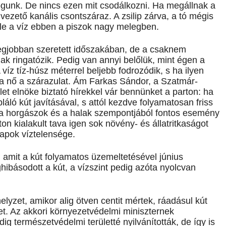
unk. De nincs ezen mit csodálkozni. Ha megállnak a
kivezető kanális csontszáraz. A zsilip zárva, a tó mégis
őle a víz ebben a piszok nagy melegben.
egjobban szeretett időszakában, de a csaknem
k ringatózik. Pedig van annyi belőlük, mint égen a
íz tíz-húsz méterrel beljebb fodrozódik, s ha ilyen
 nő a szárazulat. Ám Farkas Sándor, a Szatmár-
t elnöke biztató hírekkel vár bennünket a parton: ha
ló kút javításával, s attól kezdve folyamatosan friss
 a horgászok és a halak szempontjából fontos esemény
on kialakult tava igen sok növény- és állatritkaságot
napok víztelensége.
, amit a kút folyamatos üzemeltetésével június
hibásodott a kút, a vízszint pedig azóta nyolcvan
elyzet, amikor alig ötven centit mértek, ráadásul kút
zet. Az akkori környezetvédelmi miniszternek
ig természetvédelmi területté nyilvánították, de így is