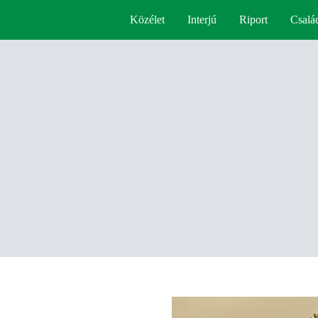
Közélet
Interjú
Riport
Csalá