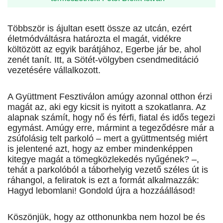
Többször is ájultan esett össze az utcán, ezért
életmódváltásra határozta el magát, vidékre
költözött az egyik barátjához, Egerbe jár be, ahol
zenét tanít. Itt, a Sötét-völgyben csendmeditáció
vezetésére vállalkozott.
A Gyüttment Fesztiválon amúgy azonnal otthon érzi
magát az, aki egy kicsit is nyitott a szokatlanra. Az
alapnak számít, hogy nő és férfi, fiatal és idős tegezi
egymást. Amúgy erre, mármint a tegeződésre már a
zsúfolásig telt parkoló – mert a gyüttmentség miért
is jelentené azt, hogy az ember mindenképpen
kitegye magát a tömegközlekedés nyűgének? –,
tehát a parkolóból a táborhelyig vezető széles út is
ráhangol, a feliratok is ezt a formát alkalmazzák:
Hagyd lebomlani! Gondold újra a hozzáállásod!
Köszönjük, hogy az otthonunkba nem hozol be és