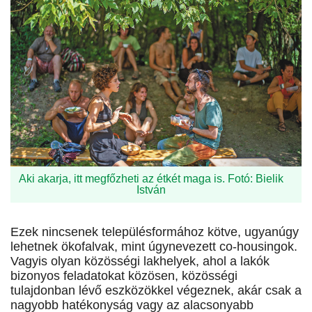
Aki akarja, itt megfőzheti az étkét maga is. Fotó: Bielik
István
Ezek nincsenek településformához kötve, ugyanúgy
lehetnek ökofalvak, mint úgynevezett co-housingok.
Vagyis olyan közösségi lakhelyek, ahol a lakók
bizonyos feladatokat közösen, közösségi
tulajdonban lévő eszközökkel végeznek, akár csak a
nagyobb hatékonyság vagy az alacsonyabb