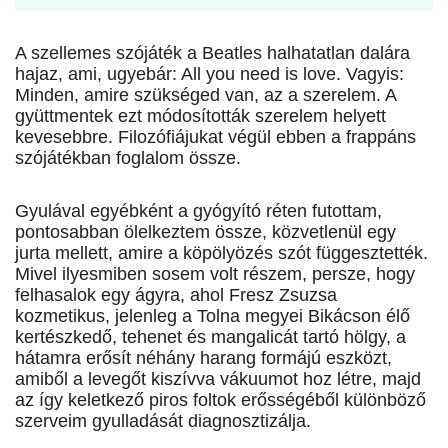
A szellemes szójáték a Beatles halhatatlan dalára
hajaz, ami, ugyebár: All you need is love. Vagyis:
Minden, amire szükséged van, az a szerelem. A
gyüttmentek ezt módosították szerelem helyett
kevesebbre. Filozófiájukat végül ebben a frappáns
szójátékban foglalom össze.
Gyulával egyébként a gyógyító réten futottam,
pontosabban ölelkeztem össze, közvetlenül egy
jurta mellett, amire a köpölyözés szót függesztették.
Mivel ilyesmiben sosem volt részem, persze, hogy
felhasalok egy ágyra, ahol Fresz Zsuzsa
kozmetikus, jelenleg a Tolna megyei Bikácson élő
kertészkedő, tehenet és mangalicát tartó hölgy, a
hátamra erősít néhány harang formájú eszközt,
amiből a levegőt kiszívva vákuumot hoz létre, majd
az így keletkező piros foltok erősségéből különböző
szerveim gyulladását diagnosztizálja.