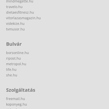
mindmegette.hu
travelo.hu
dietaesfitnesz.hu
vitorlazasmagazin.hu
videkize.hu
tvmusor.hu
Bulvár
borsonline.hu
ripost.hu
metropol.hu
life.hu
she.hu
Szolgáltatás
freemail.hu
koponyeg.hu