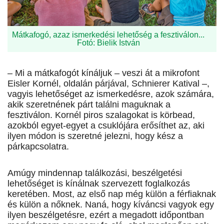
Mátkafogó, azaz ismerkedési lehetőség a fesztiválon...
Fotó: Bielik István
– Mi a mátkafogót kínáljuk – veszi át a mikrofont
Eisler Kornél, oldalán párjával, Schnierer Katival –,
vagyis lehetőséget az ismerkedésre, azok számára,
akik szeretnének párt találni maguknak a
fesztiválon. Kornél piros szalagokat is körbead,
azokból egyet-egyet a csuklójára erősíthet az, aki
ilyen módon is szeretné jelezni, hogy kész a
párkapcsolatra.
Amúgy mindennap találkozási, beszélgetési
lehetőséget is kínálnak szervezett foglalkozás
keretében. Most, az első nap még külön a férfiaknak
és külön a nőknek. Naná, hogy kíváncsi vagyok egy
ilyen beszélgetésre, ezért a megadott időpontban