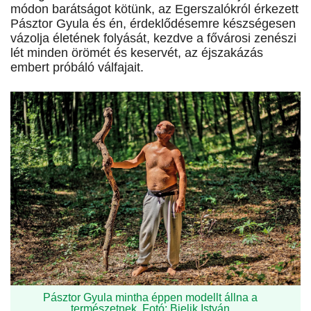
módon barátságot kötünk, az Egerszalókról érkezett
Pásztor Gyula és én, érdeklődésemre készségesen
vázolja életének folyását, kezdve a fővárosi zenészi
lét minden örömét és keservét, az éjszakázás
embert próbáló válfajait.
Pásztor Gyula mintha éppen modellt állna a
természetnek. Fotó: Bielik István