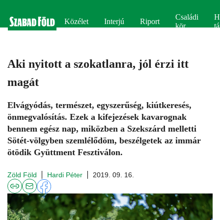
Családi
H
Közélet
Interjú
Riport
kör
tá
Aki nyitott a szokatlanra, jól érzi itt
magát
Elvágyódás, természet, egyszerűség, kiútkeresés,
önmegvalósítás. Ezek a kifejezések kavarognak
bennem egész nap, miközben a Szekszárd melletti
Sötét-völgyben szemlélődöm, beszélgetek az immár
ötödik Gyüttment Fesztiválon.
Zöld Föld
Hardi Péter
2019. 09. 16.