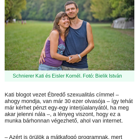
Schnierer Kati és Eisler Kornél. Fotó: Bielik István
Kati blogot vezet Ébredő szexualitás címmel –
ahogy mondja, van már 30 ezer olvasója – így tehát
már kérhet pénzt egy-egy interjúalanyától, ha meg
akar jelenni nála –, a lényeg viszont, hogy ez a
munka bárhonnan végezhető, ahol van internet.
– Azért is örülök a mátkafogó programnak, mert