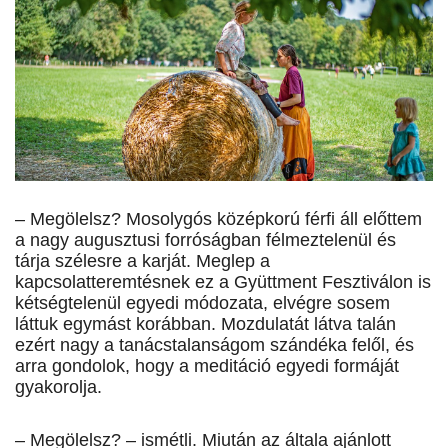
– Megölelsz? Mosolygós középkorú férfi áll előttem
a nagy augusztusi forróságban félmeztelenül és
tárja szélesre a karját. Meglep a
kapcsolatteremtésnek ez a Gyüttment Fesztiválon is
kétségtelenül egyedi módozata, elvégre sosem
láttuk egymást korábban. Mozdulatát látva talán
ezért nagy a tanácstalanságom szándéka felől, és
arra gondolok, hogy a meditáció egyedi formáját
gyakorolja.
– Megölelsz? – ismétli. Miután az általa ajánlott