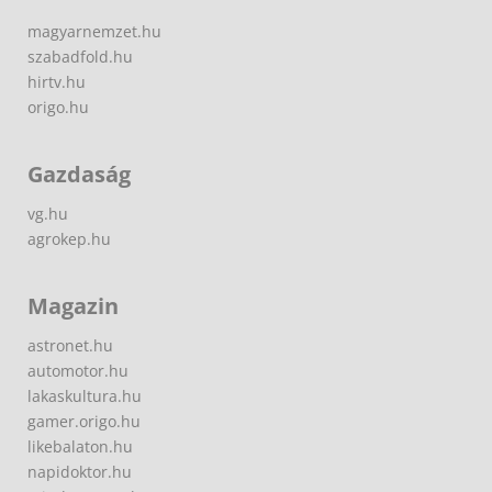
magyarnemzet.hu
szabadfold.hu
hirtv.hu
origo.hu
Gazdaság
vg.hu
agrokep.hu
Magazin
astronet.hu
automotor.hu
lakaskultura.hu
gamer.origo.hu
likebalaton.hu
napidoktor.hu