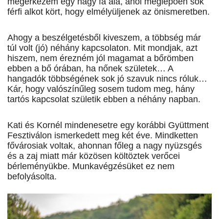
megérkezem egy nagy fa alá, ahol meglepően sok
férfi alkot kört, hogy elmélyüljenek az önismeretben.
Ahogy a beszélgetésből kiveszem, a többség már
túl volt (jó) néhány kapcsolaton. Mit mondjak, azt
hiszem, nem érezném jól magamat a bőrömben
ebben a bő órában, ha nőnek születek… A
hangadók többségének sok jó szavuk nincs róluk…
Kár, hogy valószínűleg sosem tudom meg, hány
tartós kapcsolat születik ebben a néhány napban.
Kati és Kornél mindenesetre egy korábbi Gyüttment
Fesztiválon ismerkedett meg két éve. Mindketten
fővárosiak voltak, ahonnan főleg a nagy nyüzsgés
és a zaj miatt már közösen költöztek verőcei
bérleményükbe. Munkavégzésüket ez nem
befolyásolta.