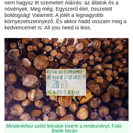
nem hagysz itt szemetet! Aláírás: az állatok és a
növények. Meg még: Egyszerű élet, összetett
boldogság! Valamint: A jólét a legnagyobb
környezetszennyező. És akkor hadd osszam meg a
kedvencemet is: All you need is less.
Mindenkihez szóló feliratok kísérik a rendezvényt. Fotó:
Bielik István