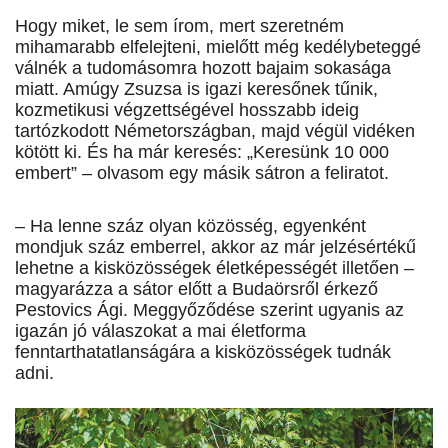
Hogy miket, le sem írom, mert szeretném
mihamarabb elfelejteni, mielőtt még kedélybeteggé
válnék a tudomásomra hozott bajaim sokasága
miatt. Amúgy Zsuzsa is igazi keresőnek tűnik,
kozmetikusi végzettségével hosszabb ideig
tartózkodott Németországban, majd végül vidéken
kötött ki. És ha már keresés: „Keresünk 10 000
embert” – olvasom egy másik sátron a feliratot.
– Ha lenne száz olyan közösség, egyenként
mondjuk száz emberrel, akkor az már jelzésértékű
lehetne a kisközösségek életképességét illetően –
magyarázza a sátor előtt a Budaörsről érkező
Pestovics Ági. Meggyőződése szerint ugyanis az
igazán jó válaszokat a mai életforma
fenntarthatatlanságára a kisközösségek tudnák
adni.