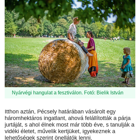
Nyárvégi hangulat a fesztiválon. Fotó: Bielik István
Itthon aztán, Pécsely határában vásárolt egy
háromhektáros ingatlant, ahová felállították a párja
jurtáját, s ahol élnek most már több éve, s tanulják a
vidéki életet, művelik kertjüket, igyekeznek a
lehetőségek szerint önellátók lenni.