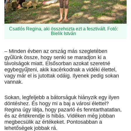
Csatlós Regina, aki összehozta ezt a fesztivált. Fotó:
Bielik István
– Minden évben az ország más szegletében
gyűlünk össze, hogy senki se maradjon ki a
távolságok miatt. Elsősorban azokat szeretné
egybegyűjteni, akik kacérkodnak a vidéki élettel,
vagy már el is jutottak odáig. Ilyenek pedig sokan
vannak.
Sokan, legfeljebb a bátorságuk hiányzik egy ilyen
döntéshez. És hogy mi a baj a városi élettel?
Regina úgy látja, hogy pazarló és fenntarthatatlan,
és az értékrendje is hibás. Vidéken még jobban
megbecsülik az értékeket. Pontosabban a
lehetőségek jobbak rá.