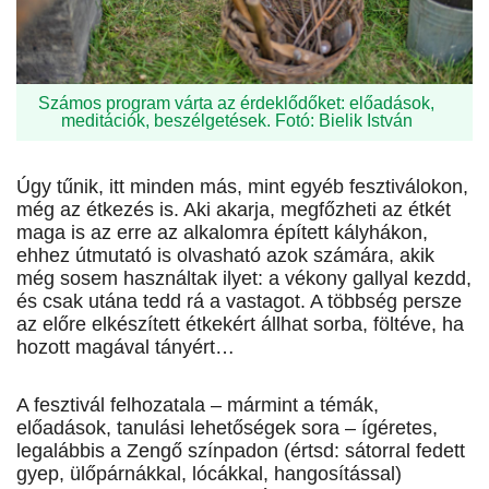
Számos program várta az érdeklődőket: előadások,
meditációk, beszélgetések. Fotó: Bielik István
Úgy tűnik, itt minden más, mint egyéb fesztiválokon,
még az étkezés is. Aki akarja, megfőzheti az étkét
maga is az erre az alkalomra épített kályhákon,
ehhez útmutató is olvasható azok számára, akik
még sosem használtak ilyet: a vékony gallyal kezdd,
és csak utána tedd rá a vastagot. A többség persze
az előre elkészített étkekért állhat sorba, föltéve, ha
hozott magával tányért…
A fesztivál felhozatala – mármint a témák,
előadások, tanulási lehetőségek sora – ígéretes,
legalábbis a Zengő színpadon (értsd: sátorral fedett
gyep, ülőpárnákkal, lócákkal, hangosítással)