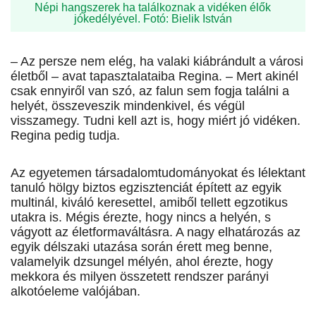
Népi hangszerek ha találkoznak a vidéken élők
jókedélyével. Fotó: Bielik István
– Az persze nem elég, ha valaki kiábrándult a városi
életből – avat tapasztalataiba Regina. – Mert akinél
csak ennyiről van szó, az falun sem fogja találni a
helyét, összeveszik mindenkivel, és végül
visszamegy. Tudni kell azt is, hogy miért jó vidéken.
Regina pedig tudja.
Az egyetemen társadalomtudományokat és lélektant
tanuló hölgy biztos egzisztenciát épített az egyik
multinál, kiváló keresettel, amiből tellett egzotikus
utakra is. Mégis érezte, hogy nincs a helyén, s
vágyott az életformaváltásra. A nagy elhatározás az
egyik délszaki utazása során érett meg benne,
valamelyik dzsungel mélyén, ahol érezte, hogy
mekkora és milyen összetett rendszer parányi
alkotóeleme valójában.