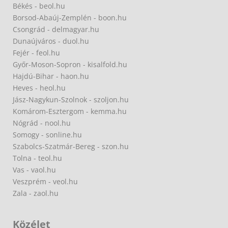
Békés - beol.hu
Borsod-Abaúj-Zemplén - boon.hu
Csongrád - delmagyar.hu
Dunaújváros - duol.hu
Fejér - feol.hu
Győr-Moson-Sopron - kisalfold.hu
Hajdú-Bihar - haon.hu
Heves - heol.hu
Jász-Nagykun-Szolnok - szoljon.hu
Komárom-Esztergom - kemma.hu
Nógrád - nool.hu
Somogy - sonline.hu
Szabolcs-Szatmár-Bereg - szon.hu
Tolna - teol.hu
Vas - vaol.hu
Veszprém - veol.hu
Zala - zaol.hu
Közélet