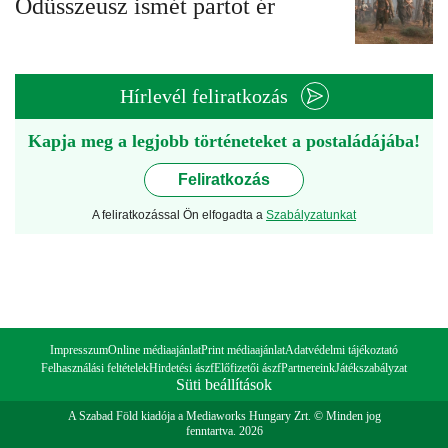
Odüsszeusz ismét partot ér
Hírlevél feliratkozás
Kapja meg a legjobb történeteket a postaládájába!
Feliratkozás
A feliratkozással Ön elfogadta a
Szabályzatunkat
Impresszum
Online médiaajánlat
Print médiaajánlat
Adatvédelmi tájékoztató
Felhasználási feltételek
Hirdetési ászf
Előfizetői ászf
Partnereink
Játékszabályzat
Süti beállítások
A Szabad Föld kiadója a Mediaworks Hungary Zrt. © Minden jog
fenntartva. 2026