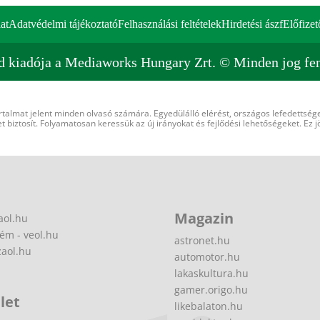
at
Adatvédelmi tájékoztató
Felhasználási feltételek
Hirdetési ászf
Előfizet
d kiadója a Mediaworks Hungary Zrt. © Minden jog fen
rtalmat jelent minden olvasó számára. Egyedülálló elérést, országos lefedettsége
 biztosít. Folyamatosan keressük az új irányokat és fejlődési lehetőségeket. Ez j
Magazin
aol.hu
ém - veol.hu
astronet.hu
zaol.hu
automotor.hu
lakaskultura.hu
gamer.origo.hu
let
likebalaton.hu