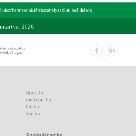
ői ászf
Partnereink
Játékszabályzat
Süti beállítások
ntartva. 2026
t és változatos
övőnk záloga.
ripost.hu
metropol.hu
life.hu
she.hu
Szolgáltatás