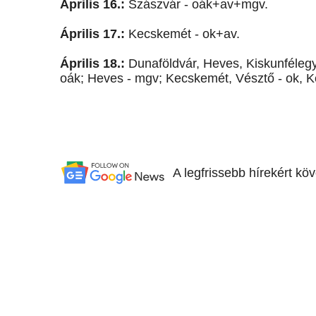
Április 16.:
Szászvár - oák+av+mgv.
Április 17.:
Kecskemét - ok+av.
Április 18.:
Dunaföldvár, Heves, Kiskunféleg
oák; Heves - mgv; Kecskemét, Vésztő - ok, K
A legfrissebb hírekért kö