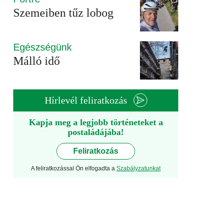
Szemeiben tűz lobog
Egészségünk
Málló idő
Hírlevél feliratkozás
Kapja meg a legjobb történeteket a
postaládájába!
Feliratkozás
A feliratkozással Ön elfogadta a
Szabályzatunkat