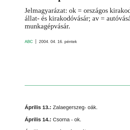
Jelmagyarázat: ok = országos kirako
állat- és kirakodóvásár; av = autóvás
munkagépvásár.
ABC
2004. 04. 16. péntek
Április 13.:
Zalaegerszeg- oák.
Április 14.:
Csorna - ok.