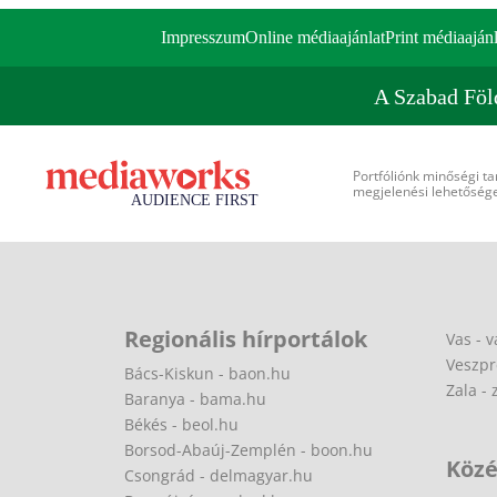
Impresszum
Online médiaajánlat
Print médiaajánl
A Szabad Föl
Portfóliónk minőségi ta
megjelenési lehetőséget
Regionális hírportálok
Vas - v
Veszpr
Bács-Kiskun - baon.hu
Zala - 
Baranya - bama.hu
Békés - beol.hu
Borsod-Abaúj-Zemplén - boon.hu
Közé
Csongrád - delmagyar.hu