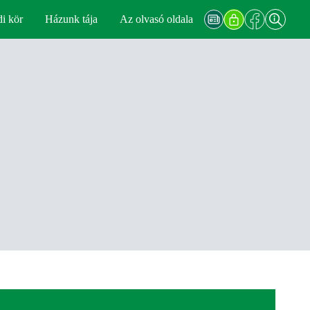
di kör
Házunk tája
Az olvasó oldala