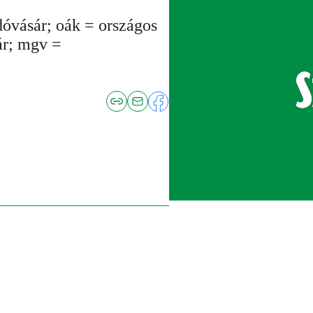
dóvásár; oák = országos
ár; mgv =