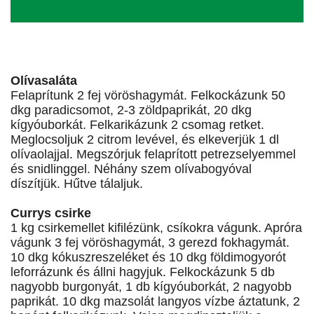
Olívasaláta
Felaprítunk 2 fej vöröshagymát. Felkockázunk 50
dkg paradicsomot, 2-3 zöldpaprikát, 20 dkg
kígyóuborkát. Felkarikázunk 2 csomag retket.
Meglocsoljuk 2 citrom levével, és elkeverjük 1 dl
olívaolajjal. Megszórjuk felaprított petrezselyemmel
és snidlinggel. Néhány szem olívabogyóval
díszítjük. Hűtve tálaljuk.
Currys csirke
1 kg csirkemellet kifilézünk, csíkokra vágunk. Apróra
vágunk 3 fej vöröshagymát, 3 gerezd fokhagymát.
10 dkg kókuszreszeléket és 10 dkg földimogyorót
leforrázunk és állni hagyjuk. Felkockázunk 5 db
nagyobb burgonyát, 1 db kígyóuborkát, 2 nagyobb
paprikát. 10 dkg mazsolát langyos vízbe áztatunk, 2