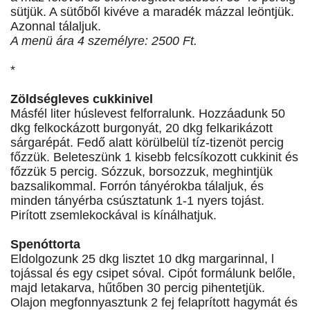
sütjük. A sütőből kivéve a maradék mázzal leöntjük.
Azonnal tálaljuk.
A menü ára 4 személyre: 2500 Ft.
*
Zöldségleves cukkinivel
Másfél liter húslevest felforralunk. Hozzáadunk 50
dkg felkockázott burgonyát, 20 dkg felkarikázott
sárgarépát. Fedő alatt körülbelül tíz-tizenöt percig
főzzük. Beleteszünk 1 kisebb felcsíkozott cukkinit és
főzzük 5 percig. Sózzuk, borsozzuk, meghintjük
bazsalikommal. Forrón tányérokba tálaljuk, és
minden tányérba csúsztatunk 1-1 nyers tojást.
Pirított zsemlekockával is kínálhatjuk.
Spenóttorta
Eldolgozunk 25 dkg lisztet 10 dkg margarinnal, l
tojással és egy csipet sóval. Cipót formálunk belőle,
majd letakarva, hűtőben 30 percig pihentetjük.
Olajon megfonnyasztunk 2 fej felaprított hagymát és