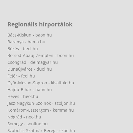
Regionális hírportálok
Bács-Kiskun - baon.hu
Baranya - bama.hu
Békés - beol.hu
Borsod-Abaúj-Zemplén - boon.hu
Csongrád - delmagyar.hu
Dunaújváros - duol.hu
Fejér - feol.hu
Győr-Moson-Sopron - kisalfold.hu
Hajdú-Bihar - haon.hu
Heves - heol.hu
Jász-Nagykun-Szolnok - szoljon.hu
Komárom-Esztergom - kemma.hu
Nógrád - nool.hu
Somogy - sonline.hu
Szabolcs-Szatmár-Bereg - szon.hu