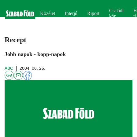
Családi
H
Közélet
Interjú
Riport
kör
tá
Recept
Jobb napok - kopp-napok
ABC
2004. 06. 25.