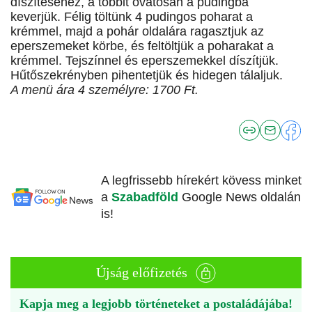
díszítéséhez, a többit óvatosan a pudingba
keverjük. Félig töltünk 4 pudingos poharat a
krémmel, majd a pohár oldalára ragasztjuk az
eperszemeket körbe, és feltöltjük a poharakat a
krémmel. Tejszínnel és eperszemekkel díszítjük.
Hűtőszekrényben pihentetjük és hidegen tálaljuk.
A menü ára 4 személyre: 1700 Ft.
A legfrissebb hírekért kövess minket
a
Szabadföld
Google News oldalán
is!
Újság előfizetés
Kapja meg a legjobb történeteket a postaládájába!