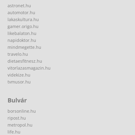
astronet.hu
automotor.hu
lakaskultura.hu
gamer.origo.hu
likebalaton.hu
napidoktor.hu
mindmegette.hu
travelo.hu
dietaesfitnesz.hu
vitorlazasmagazin.hu
videkize.hu
tvmusor.hu
Bulvár
borsonline.hu
ripost.hu
metropol.hu
life.hu