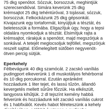
75 dkg spenótot. Sózzuk, borsozzuk, meghintjük
szerecsendióval. Simára keverünk 25 dkg
krémsajtot 25 dkg tehéntúróval, 3 tojással, sózzuk,
borsozzuk. Felkockázunk 25 dkg gépsonkát.
Kivajazunk egy tortaformát, kinyújtjuk a tésztát, és
beletesszük a formába. Eligazítjuk úgy, hogy a tepsi
oldalára nyomkodjuk a tésztát. Elsimítjuk rajta a
krémsajtot, rárakjuk a spenótot, majd megszórjuk a
sonkával. A tetejét meglocsoljuk tejföllel, megszórjuk
reszelt sajttal. Előmelegített sütőben negyvenöt-
ötven percig sütjük.
Eperkehely
Félbevágunk 40 dkg szamócát. 2 zacskó vaníliás
pudingport elkeverünk 1 dl muskotályos fehérborral
és 10 dkg porcukorral. Ezután apránként
hozzáadunk 1 liter tejet, és lassú tűzön, állandó
kevergetés mellett sűrűre főzzük. Ha elkészült,
langyosra kihűtjük. 2 dl tejszínt kemény habbá
felverünk és hozzáadunk két zacskó vaníliás cukrot
és 1 habfixálót. Kevés habot félreteszünk a kehely