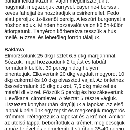
banánt felkarikázunk. Vajon megdinszteljük a
hagymát, megszórjuk curryvel, cayenne-i borssal,
kevés fahéjjal és hozzáadjuk a csirkemellet. Fedő
alatt pároljuk tíz-tizenöt percig. A leszűrt burgonyát a
húshoz adjuk. Minden hozzávalót vajon külön-külön
átforgatunk. Tányéron körberakva tesszük a hús
mellé. Rizzsel és lehetőleg forrón tálaljuk.
Baklava
Elmorzsolunk 25 dkg lisztet 6,5 dkg margarinnal.
Sózzuk, majd hozzáadunk 2 tojást és labdát
formálunk belőle. 30 percig hideg helyen
pihentetjük. Elkeverünk 20 dkg vagdalt mogyorót 10
dkg cukorral és 10 dkg olvasztott vajjal. Az öntethez
összeforralunk 15 dkg cukrot, 7,5 dkg mézzel és
másfél dl vízzel. Főzzük 5 percig és hozzákeverünk
1 evőkanál citromlevet. A tésztát 5 részre vágjuk.
Lisztezett konyharuhán kinyújtjuk a lapokat. Az első
lappal kibélelünk egy tepsit és megkenjük mogyorós
krémmel. Rétegezzük a lapokat és a krémet. Amikor
az utolsó lappal beborítottuk a krémet, meglocsoljuk
a máz felével és előmelegített sütőben 35-40 percig