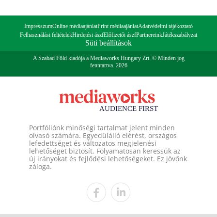
Impresszum
Online médiaajánlat
Print médiaajánlat
Adatvédelmi tájékoztató
Felhasználási feltételek
Hirdetési ászf
Előfizetői ászf
Partnereink
Játékszabályzat
Süti beállítások
A Szabad Föld kiadója a Mediaworks Hungary Zrt. © Minden jog
fenntartva. 2026
Portfóliónk minőségi tartalmat jelent minden
olvasó számára. Egyedülálló elérést, országos
lefedettséget és változatos megjelenési
lehetőséget biztosít. Folyamatosan keressük az
új irányokat és fejlődési lehetőségeket. Ez jövőnk
záloga.