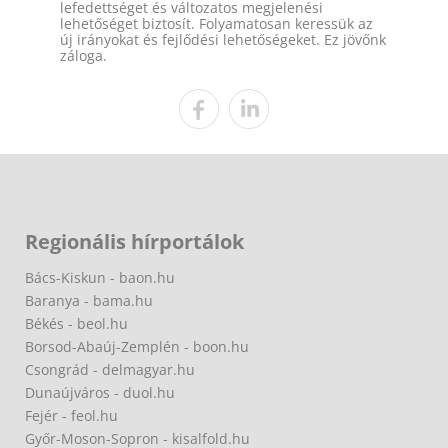
lefedettséget és változatos megjelenési
lehetőséget biztosít. Folyamatosan keressük az
új irányokat és fejlődési lehetőségeket. Ez jövőnk
záloga.
Regionális hírportálok
Bács-Kiskun - baon.hu
Baranya - bama.hu
Békés - beol.hu
Borsod-Abaúj-Zemplén - boon.hu
Csongrád - delmagyar.hu
Dunaújváros - duol.hu
Fejér - feol.hu
Győr-Moson-Sopron - kisalfold.hu