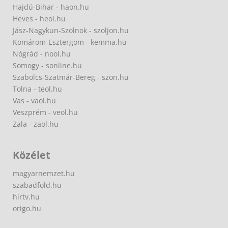
Hajdú-Bihar - haon.hu
Heves - heol.hu
Jász-Nagykun-Szolnok - szoljon.hu
Komárom-Esztergom - kemma.hu
Nógrád - nool.hu
Somogy - sonline.hu
Szabolcs-Szatmár-Bereg - szon.hu
Tolna - teol.hu
Vas - vaol.hu
Veszprém - veol.hu
Zala - zaol.hu
Közélet
magyarnemzet.hu
szabadfold.hu
hirtv.hu
origo.hu