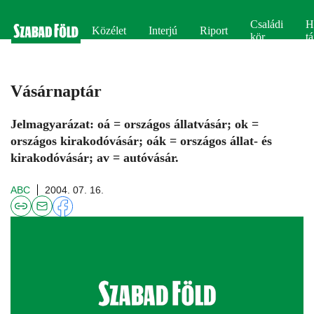
Családi
H
Közélet
Interjú
Riport
kör
tá
Vásárnaptár
Jelmagyarázat: oá = országos állatvásár; ok =
országos kirakodóvásár; oák = országos állat- és
kirakodóvásár; av = autóvásár.
ABC
2004. 07. 16.