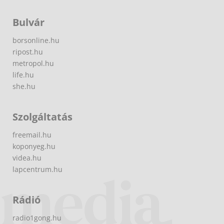
Bulvár
borsonline.hu
ripost.hu
metropol.hu
life.hu
she.hu
Szolgáltatás
freemail.hu
koponyeg.hu
videa.hu
lapcentrum.hu
Rádió
radio1gong.hu