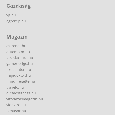
Gazdaság
vg.hu
agrokep.hu
Magazin
astronet.hu
automotor.hu
lakaskultura.hu
gamer.origo.hu
likebalaton.hu
napidoktor.hu
mindmegette.hu
travelo.hu
dietaesfitnesz.hu
vitorlazasmagazin.hu
videkize.hu
tvmusor.hu