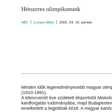
Hétszeres olimpikonunk
ABC
Lovass Ildikó
2005. 03. 18. péntek
Minden idők legeredményesebb magyar olimpi
(1910-1991).
A kilencvenöt éve született élsportolót Misk
kardforgatás tudományába, majd Budapesten a
emelkedett a legjobbak közé. A magyar kardví