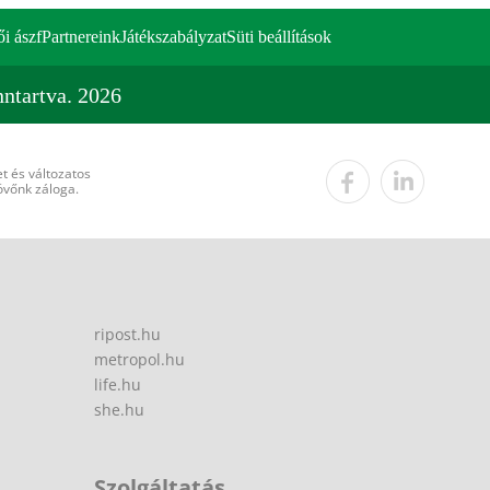
ői ászf
Partnereink
Játékszabályzat
Süti beállítások
ntartva. 2026
t és változatos
övőnk záloga.
ripost.hu
metropol.hu
life.hu
she.hu
Szolgáltatás