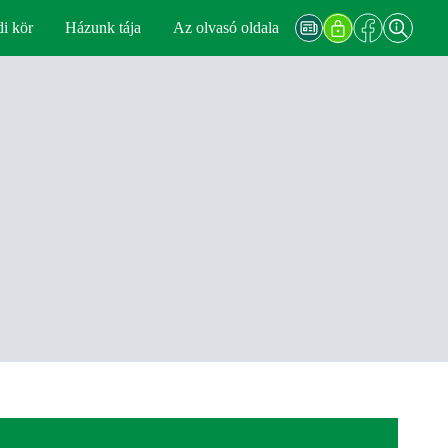
di kör
Házunk tája
Az olvasó oldala