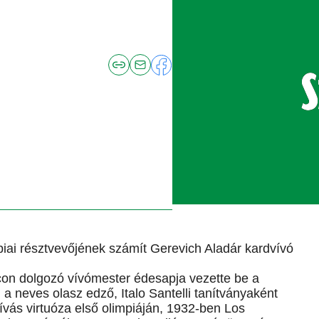
ai résztvevőjének számít Gerevich Aladár kardvívó
olcon dolgozó vívómester édesapja vezette be a
 neves olasz edző, Italo Santelli tanítványaként
vás virtuóza első olimpiáján, 1932-ben Los