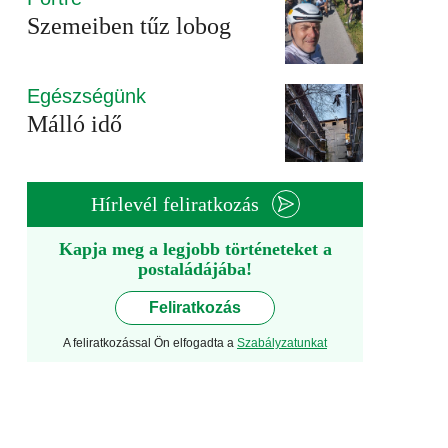
Szemeiben tűz lobog
Egészségünk
Málló idő
Hírlevél feliratkozás
Kapja meg a legjobb történeteket a
postaládájába!
Feliratkozás
A feliratkozással Ön elfogadta a
Szabályzatunkat