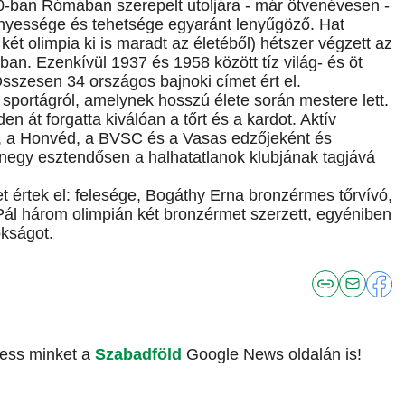
0-ban Rómában szerepelt utoljára - már ötvenévesen -
nyessége és tehetsége egyaránt lenyűgöző. Hat
ét olimpia ki is maradt az életéből) hétszer végzett az
an. Ezenkívül 1937 és 1958 között tíz világ- és öt
sszesen 34 országos bajnoki címet ért el.
 sportágról, amelynek hosszú élete során mestere lett.
en át forgatta kiválóan a tőrt és a kardot. Aktív
r, a Honvéd, a BVSC és a Vasas edzőjeként és
anegy esztendősen a halhatatlanok klubjának tagjává
 értek el: felesége, Bogáthy Erna bronzérmes tőrvívó,
 Pál három olimpián két bronzérmet szerzett, egyéniben
okságot.
vess minket a
Szabadföld
Google News oldalán is!