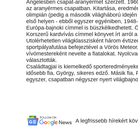
Angelesben csapat-aranyérmet szerzett. 196
az aranyérmes csapatban. Kitartása, eredmé
olimpián (pedig a második világháború idején k
első helyen - ebből egyszer egyéniben, 1948-b
Európa-bajnoki címmel is büszkélkedhetett. Ö
Korszerű kardvívás címmel könyvet írt arról a
Utolérhetetlen világklasszisként három évtized
sportpályafutása befejeztével a Vörös Meteo
vívómestereként nevelte a fiatalokat. Nyolcv
választották.
Családtagjai is kiemelkedő sporteredményeket
idősebb fia, György, sikeres edző. Másik fia,
egyszer, csapatban négyszer nyert világbajn
A legfrissebb hírekért kö