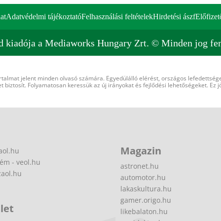
at
Adatvédelmi tájékoztató
Felhasználási feltételek
Hirdetési ászf
Előfizet
d kiadója a Mediaworks Hungary Zrt. © Minden jog fen
rtalmat jelent minden olvasó számára. Egyedülálló elérést, országos lefedettsége
 biztosít. Folyamatosan keressük az új irányokat és fejlődési lehetőségeket. Ez j
Magazin
aol.hu
ém - veol.hu
astronet.hu
zaol.hu
automotor.hu
lakaskultura.hu
gamer.origo.hu
let
likebalaton.hu