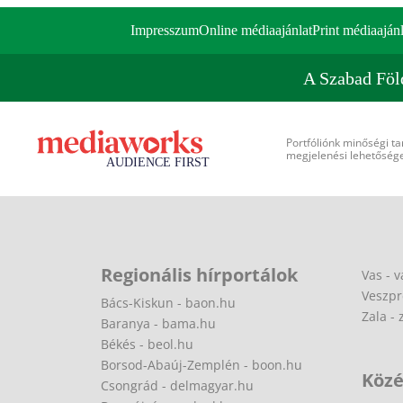
Impresszum
Online médiaajánlat
Print médiaajánl
A Szabad Föl
Portfóliónk minőségi ta
megjelenési lehetőséget
Regionális hírportálok
Vas - v
Veszpr
Bács-Kiskun - baon.hu
Zala - 
Baranya - bama.hu
Békés - beol.hu
Borsod-Abaúj-Zemplén - boon.hu
Közé
Csongrád - delmagyar.hu