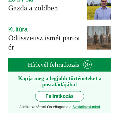
Gazda a zöldben
Kultúra
Odüsszeusz ismét partot
ér
Hírlevél feliratkozás
Kapja meg a legjobb történeteket a
postaládájába!
Feliratkozás
A feliratkozással Ön elfogadta a
Szabályzatunkat