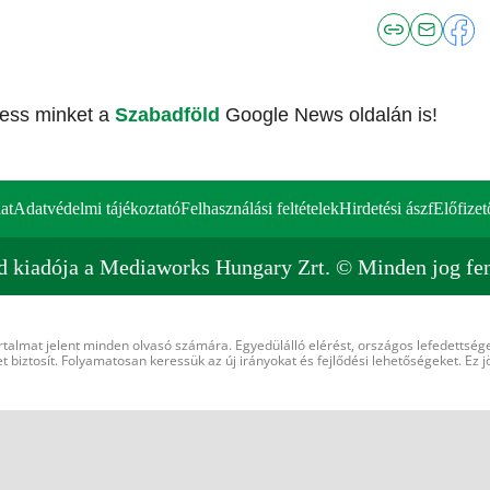
vess minket a
Szabadföld
Google News oldalán is!
at
Adatvédelmi tájékoztató
Felhasználási feltételek
Hirdetési ászf
Előfizet
d kiadója a Mediaworks Hungary Zrt. © Minden jog fen
rtalmat jelent minden olvasó számára. Egyedülálló elérést, országos lefedettsége
 biztosít. Folyamatosan keressük az új irányokat és fejlődési lehetőségeket. Ez j