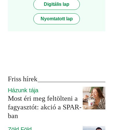
Digitális lap
Nyomtatott lap
Friss hírek
Házunk tája
Most éri meg feltölteni a
fagyasztót: akció a SPAR-
ban
Zöld Föld