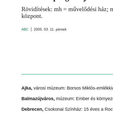
Rövidítések: mh = művelődési ház; 
központ.
ABC
2005. 03. 11. péntek
Ajka,
városi múzeum: Borsos Miklós-emlékkiál
Balmazújváros,
múzeum: Ember és környeze
Debrecen,
Csokonai Színház: 15 éves a Rock