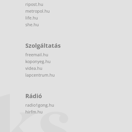
ripost.hu
metropol.hu
life.hu
she.hu
Szolgáltatás
freemail.hu
koponyeg.hu
videa.hu
lapcentrum.hu
Rádió
radio1gong.hu
hirfm.hu