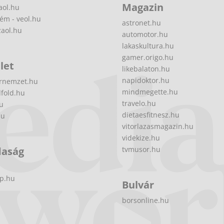
Magazin
aol.hu
ém - veol.hu
astronet.hu
zaol.hu
automotor.hu
lakaskultura.hu
gamer.origo.hu
let
likebalaton.hu
napidoktor.hu
rnemzet.hu
mindmegette.hu
fold.hu
travelo.hu
hu
dietaesfitnesz.hu
hu
vitorlazasmagazin.hu
videkize.hu
daság
tvmusor.hu
p.hu
Bulvár
borsonline.hu