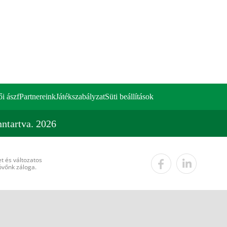
ői ászf
Partnereink
Játékszabályzat
Süti beállítások
ntartva. 2026
t és változatos
övőnk záloga.