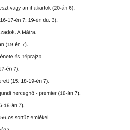
szt vagy amit akartok (20-án 6).
16-17-én 7; 19-én du. 3).
zadok. A Mátra.
n (19-én 7).
énete és néprajza.
17-én 7).
rett (15; 18-19-én 7).
undi hercegnő - premier (18-án 7).
-18-án 7).
6-os sortűz emlékei.
háza.