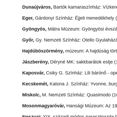
Dunaújváros,
Bartók kamaraszínház: Vízkere
Eger,
Gárdonyi Színház: Éjjeli menedékhely (
Gyöngyös,
Mátra Múzeum: Gyöngyösi évszá
Győr,
Gy. Nemzeti Színház: Otello Gyulaházá
Hajdúböszörmény,
múzeum: A hajdúság tört
Jászberény,
Déryné MK: sakkbarátok estje (
Kaposvár,
Csiky G. Színház: Lili bárónő - ope
Kecskemét,
Katona J. Színház: Yvonne, burg
Miskolc,
M. Nemzeti Színház: Quasimodo (16
Mosonmagyaróvár,
Hansági Múzeum: Az 195
Noszvaj:
XIX. századi módos parasztgazda 