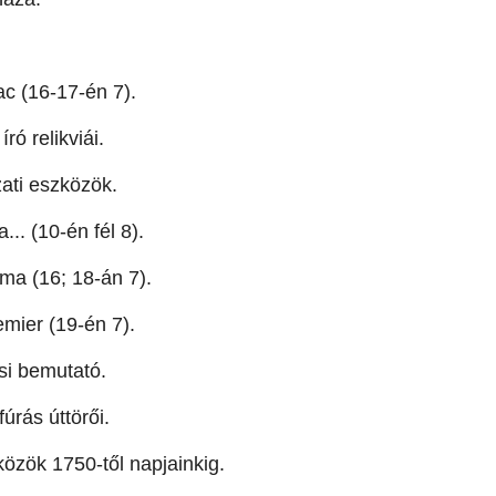
c (16-17-én 7).
ó relikviái.
ati eszközök.
.. (10-én fél 8).
ma (16; 18-án 7).
emier (19-én 7).
si bemutató.
úrás úttörői.
zök 1750-től napjainkig.