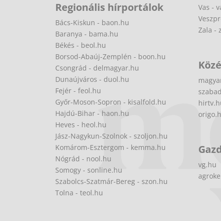
Regionális hírportálok
Vas - v
Veszpr
Bács-Kiskun - baon.hu
Zala - 
Baranya - bama.hu
Békés - beol.hu
Borsod-Abaúj-Zemplén - boon.hu
Közé
Csongrád - delmagyar.hu
Dunaújváros - duol.hu
magya
Fejér - feol.hu
szabad
Győr-Moson-Sopron - kisalfold.hu
hirtv.
Hajdú-Bihar - haon.hu
origo.
Heves - heol.hu
Jász-Nagykun-Szolnok - szoljon.hu
Komárom-Esztergom - kemma.hu
Gaz
Nógrád - nool.hu
vg.hu
Somogy - sonline.hu
agroke
Szabolcs-Szatmár-Bereg - szon.hu
Tolna - teol.hu