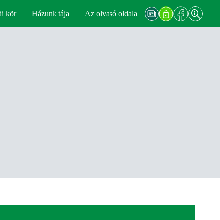
di kör
Házunk tája
Az olvasó oldala