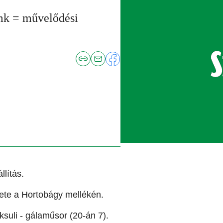
mk = művelődési
lítás.
te a Hortobágy mellékén.
suli - gálaműsor (20-án 7).