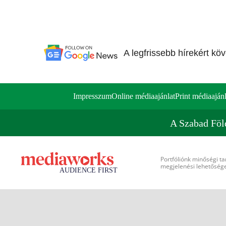
A legfrissebb hírekért kö
Impresszum
Online médiaajánlat
Print médiaajánl
A Szabad Föl
Portfóliónk minőségi ta
megjelenési lehetőséget