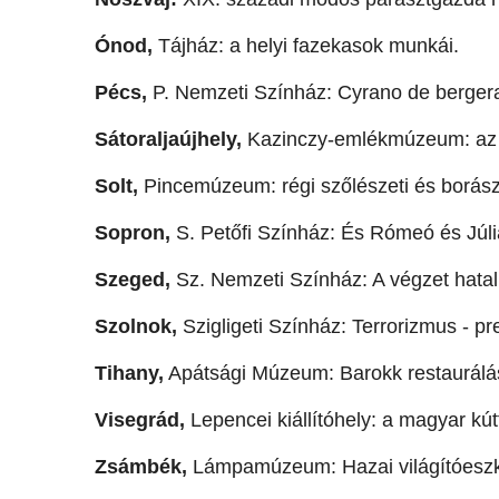
Ónod,
Tájház: a helyi fazekasok munkái.
Pécs,
P. Nemzeti Színház: Cyrano de bergera
Sátoraljaújhely,
Kazinczy-emlékmúzeum: az ír
Solt,
Pincemúzeum: régi szőlészeti és borász
Sopron,
S. Petőfi Színház: És Rómeó és Júlia.
Szeged,
Sz. Nemzeti Színház: A végzet hatal
Szolnok,
Szigligeti Színház: Terrorizmus - pr
Tihany,
Apátsági Múzeum: Barokk restaurálá
Visegrád,
Lepencei kiállítóhely: a magyar kútf
Zsámbék,
Lámpamúzeum: Hazai világítóeszkö