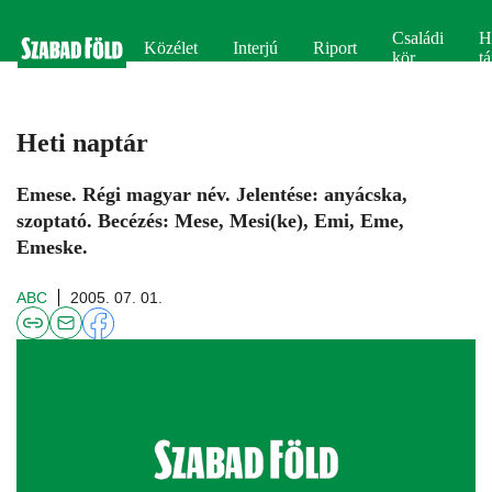
Családi
H
Közélet
Interjú
Riport
kör
tá
Heti naptár
Emese. Régi magyar név. Jelentése: anyácska,
szoptató. Becézés: Mese, Mesi(ke), Emi, Eme,
Emeske.
ABC
2005. 07. 01.