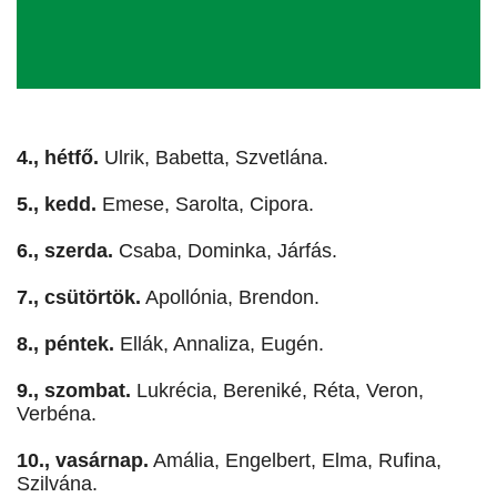
4., hétfő.
Ulrik, Babetta, Szvetlána.
5., kedd.
Emese, Sarolta, Cipora.
6., szerda.
Csaba, Dominka, Járfás.
7., csütörtök.
Apollónia, Brendon.
8., péntek.
Ellák, Annaliza, Eugén.
9., szombat.
Lukrécia, Bereniké, Réta, Veron,
Verbéna.
10., vasárnap.
Amália, Engelbert, Elma, Rufina,
Szilvána.