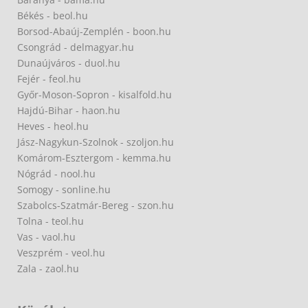
Békés - beol.hu
Borsod-Abaúj-Zemplén - boon.hu
Csongrád - delmagyar.hu
Dunaújváros - duol.hu
Fejér - feol.hu
Győr-Moson-Sopron - kisalfold.hu
Hajdú-Bihar - haon.hu
Heves - heol.hu
Jász-Nagykun-Szolnok - szoljon.hu
Komárom-Esztergom - kemma.hu
Nógrád - nool.hu
Somogy - sonline.hu
Szabolcs-Szatmár-Bereg - szon.hu
Tolna - teol.hu
Vas - vaol.hu
Veszprém - veol.hu
Zala - zaol.hu