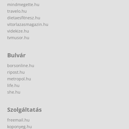
mindmegette.hu
travelo.hu
dietaesfitnesz.hu
vitorlazasmagazin.hu
videkize.hu
tvmusor.hu
Bulvár
borsonline.hu
ripost.hu
metropol.hu
life.hu
she.hu
Szolgáltatás
freemail.hu
koponyeg.hu