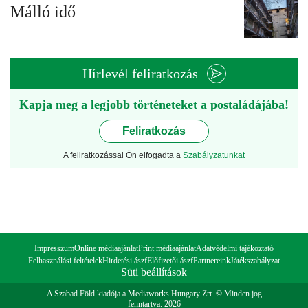
Málló idő
Hírlevél feliratkozás
Kapja meg a legjobb történeteket a postaládájába!
Feliratkozás
A feliratkozással Ön elfogadta a
Szabályzatunkat
Impresszum
Online médiaajánlat
Print médiaajánlat
Adatvédelmi tájékoztató
Felhasználási feltételek
Hirdetési ászf
Előfizetői ászf
Partnereink
Játékszabályzat
Süti beállítások
A Szabad Föld kiadója a Mediaworks Hungary Zrt. © Minden jog
fenntartva. 2026