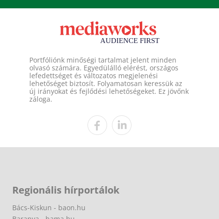
Portfóliónk minőségi tartalmat jelent minden
olvasó számára. Egyedülálló elérést, országos
lefedettséget és változatos megjelenési
lehetőséget biztosít. Folyamatosan keressük az
új irányokat és fejlődési lehetőségeket. Ez jövőnk
záloga.
Regionális hírportálok
Bács-Kiskun - baon.hu
Baranya - bama.hu