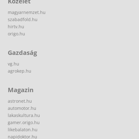
Közélet
magyarnemzet.hu
szabadfold.hu
hirtv.hu
origo.hu
Gazdaság
vg.hu
agrokep.hu
Magazin
astronet.hu
automotor.hu
lakaskultura.hu
gamer.origo.hu
likebalaton.hu
napidoktor.hu