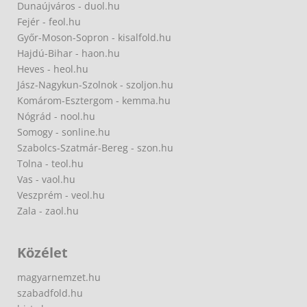
Dunaújváros - duol.hu
Fejér - feol.hu
Győr-Moson-Sopron - kisalfold.hu
Hajdú-Bihar - haon.hu
Heves - heol.hu
Jász-Nagykun-Szolnok - szoljon.hu
Komárom-Esztergom - kemma.hu
Nógrád - nool.hu
Somogy - sonline.hu
Szabolcs-Szatmár-Bereg - szon.hu
Tolna - teol.hu
Vas - vaol.hu
Veszprém - veol.hu
Zala - zaol.hu
Közélet
magyarnemzet.hu
szabadfold.hu