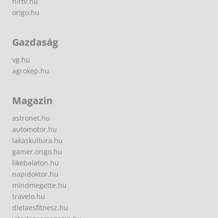
hirtv.hu
origo.hu
Gazdaság
vg.hu
agrokep.hu
Magazin
astronet.hu
automotor.hu
lakaskultura.hu
gamer.origo.hu
likebalaton.hu
napidoktor.hu
mindmegette.hu
travelo.hu
dietaesfitnesz.hu