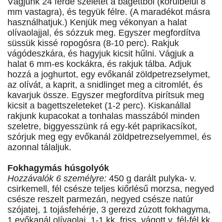
Vágjunk 24 ferde szeletet a bagettből (körülbelül 8
mm vastagra), és tegyük félre. (A maradékot másra
használhatjuk.) Kenjük meg vékonyan a halat
olívaolajjal, és sózzuk meg. Egyszer megfordítva
süssük kissé ropogósra (8-10 perc). Rakjuk
vágódeszkára, és hagyjuk kicsit hűlni. Vágjuk a
halat 6 mm-es kockákra, és rakjuk tálba. Adjuk
hozzá a joghurtot, egy evőkanál zöldpetrezselymet,
az olívát, a kaprit, a snidlinget meg a citromlét, és
kavarjuk össze. Egyszer megfordítva pirítsuk meg
kicsit a bagettszeleteket (1-2 perc). Kiskanállal
rakjunk kupacokat a tonhalas masszából minden
szeletre, biggyesszünk rá egy-két paprikacsíkot,
szórjuk meg egy evőkanál zöldpetrezselyemmel, és
azonnal tálaljuk.
Fokhagymás húsgolyók
Hozzávalók 6 személyre:
450 g darált pulyka- v.
csirkemell, fél csésze teljes kiőrlésű morzsa, negyed
csésze reszelt parmezán, negyed csésze natúr
szójatej, 1 tojásfehérje, 3 gerezd zúzott fokhagyma,
1 evőkanál olívaolaj, 1-1 kk. friss, vágott v. fél-fél kk.