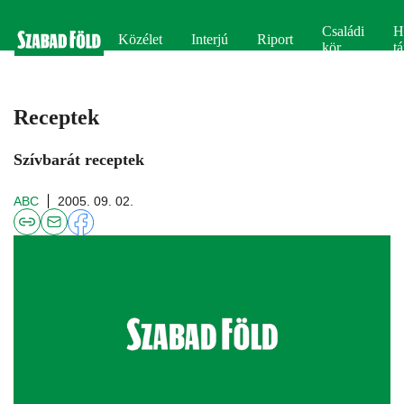
Családi
H
Közélet
Interjú
Riport
kör
tá
Receptek
Szívbarát receptek
ABC
2005. 09. 02.