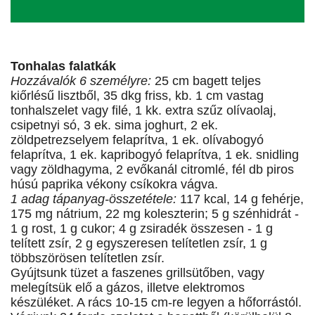
Tonhalas falatkák
Hozzávalók 6 személyre:
25 cm bagett teljes
kiőrlésű lisztből, 35 dkg friss, kb. 1 cm vastag
tonhalszelet vagy filé, 1 kk. extra szűz olívaolaj,
csipetnyi só, 3 ek. sima joghurt, 2 ek.
zöldpetrezselyem felaprítva, 1 ek. olívabogyó
felaprítva, 1 ek. kapribogyó felaprítva, 1 ek. snidling
vagy zöldhagyma, 2 evőkanál citromlé, fél db piros
húsú paprika vékony csíkokra vágva.
1 adag tápanyag-összetétele:
117 kcal, 14 g fehérje,
175 mg nátrium, 22 mg koleszterin; 5 g szénhidrát -
1 g rost, 1 g cukor; 4 g zsiradék összesen - 1 g
telített zsír, 2 g egyszeresen telítetlen zsír, 1 g
többszörösen telítetlen zsír.
Gyújtsunk tüzet a faszenes grillsütőben, vagy
melegítsük elő a gázos, illetve elektromos
készüléket. A rács 10-15 cm-re legyen a hőforrástól.