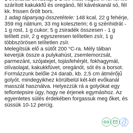
szárított kakukkfű és oregánó, fél kávéskanál só, fél
kk. frissen őrölt bors.
1 adag tápanyag-összetétele:
148 kcal, 22 g fehérje,
359 mg nátrium, 33 mg koleszterin; 6 g szénhidrát -
1 g rost, 1 g cukor; 5 g zsiradék összesen - 1 g
telített zsír, 2 g egyszeresen telítetlen zsír, 1 g
többszörösen telítetlen zsír.
Melegítsük elő a sütőt 200 °C-ra. Mély tálban
keverjük össze a pulykahúst, zsemlemorzsát,
parmezánt, szójatejet, tojásfehérjét, fokhagymát,
olívaolajat, kakukkfüvet, oregánót, sót és a borsot.
Formázzunk belőle 24 darab, kb. 2,5 cm átmérőjű
golyót, mindegyikhez körülbelül két-két evőkanál
masszát használva. Helyezzük rá a golyókat egy
teflontepsire úgy, hogy ne érjenek egymáshoz. Az
egyenletes sülés érdekében forgassuk meg őket, és
süssük 10-12 percig.