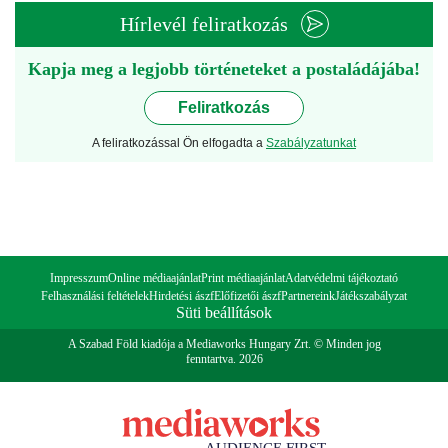
Hírlevél feliratkozás
Kapja meg a legjobb történeteket a postaládájába!
Feliratkozás
A feliratkozással Ön elfogadta a
Szabályzatunkat
Impresszum
Online médiaajánlat
Print médiaajánlat
Adatvédelmi tájékoztató
Felhasználási feltételek
Hirdetési ászf
Előfizetői ászf
Partnereink
Játékszabályzat
Süti beállítások
A Szabad Föld kiadója a Mediaworks Hungary Zrt. © Minden jog
fenntartva. 2026