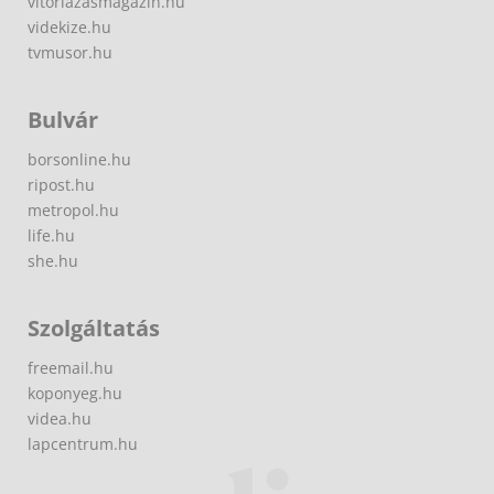
vitorlazasmagazin.hu
videkize.hu
tvmusor.hu
Bulvár
borsonline.hu
ripost.hu
metropol.hu
life.hu
she.hu
Szolgáltatás
freemail.hu
koponyeg.hu
videa.hu
lapcentrum.hu