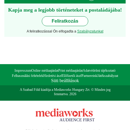
Kapja meg a legjobb történeteket a postaládájába!
Feliratkozás
A feliratkozással Ön elfogadta a
Szabályzatunkat
Impresszum
Online médiaajánlat
Print médiaajánlat
Adatvédelmi tájékoztató
Felhasználási feltételek
Hirdetési ászf
Előfizetői ászf
Partnereink
Játékszabályzat
Süti beállítások
A Szabad Föld kiadója a Mediaworks Hungary Zrt. © Minden jog
fenntartva. 2026