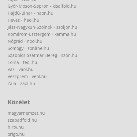
Győr-Moson-Sopron - kisalfold.hu
Hajdú-Bihar - haon.hu
Heves - heol.hu
Jász-Nagykun-Szolnok - szoljon.hu
Komárom-Esztergom - kemma.hu
Nógrád - nool.hu
Somogy - sonline.hu
Szabolcs-Szatmár-Bereg - szon.hu
Tolna - teol.hu
Vas - vaol.hu
Veszprém - veol.hu
Zala - zaol.hu
Közélet
magyarnemzet.hu
szabadfold.hu
hirtv.hu
origo.hu