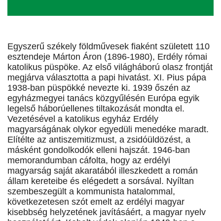
Egyszerű székely földművesek fiaként született 110
esztendeje Márton Áron (1896-1980), Erdély római
katolikus püspöke. Az első világháború olasz frontját
megjárva választotta a papi hivatást. XI. Pius pápa
1938-ban püspökké nevezte ki. 1939 őszén az
egyházmegyei tanács közgyűlésén Európa egyik
legelső háborúellenes tiltakozását mondta el.
Vezetésével a katolikus egyház Erdély
magyarságának olykor egyedüli menedéke maradt.
Elítélte az antiszemitizmust, a zsidóüldözést, a
másként gondolkodók elleni hajszát. 1946-ban
memorandumban cáfolta, hogy az erdélyi
magyarság saját akaratából illeszkedett a román
állam kereteibe és elégedett a sorsával. Nyíltan
szembeszegült a kommunista hatalommal,
következetesen szót emelt az erdélyi magyar
kisebbség helyzetének javításáért, a magyar nyelv