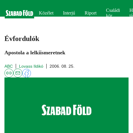
Családi
H
Közélet
Interjú
Riport
kör
tá
Évfordulók
Apostola a lelkiismeretnek
ABC
Lovass Ildikó
2006. 08. 25.