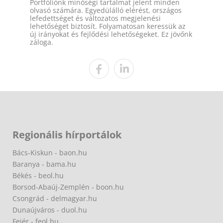
Portfóliónk minőségi tartalmat jelent minden
olvasó számára. Egyedülálló elérést, országos
lefedettséget és változatos megjelenési
lehetőséget biztosít. Folyamatosan keressük az
új irányokat és fejlődési lehetőségeket. Ez jövőnk
záloga.
Regionális hírportálok
Bács-Kiskun - baon.hu
Baranya - bama.hu
Békés - beol.hu
Borsod-Abaúj-Zemplén - boon.hu
Csongrád - delmagyar.hu
Dunaújváros - duol.hu
Fejér - feol.hu