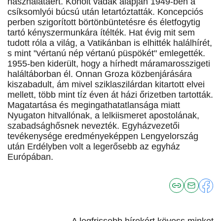
használatáért. Koholt vádak alapján 1949-ben a
csíksomlyói búcsú után letartóztatták. Koncepciós
perben szigorított börtönbüntetésre és életfogytig
tartó kényszermunkára ítélték. Hat évig mit sem
tudott róla a világ, a Vatikánban is elhitték halálhírét,
s mint "vértanú nép vértanú püspökét" emlegették.
1955-ben kiderült, hogy a hírhedt máramarosszigeti
haláltáborban él. Onnan Groza közbenjárására
kiszabadult, ám mivel sziklaszilárdan kitartott elvei
mellett, több mint tíz éven át házi őrizetben tartották.
Magatartása és megingathatatlansága miatt
Nyugaton hitvallónak, a lelkiismeret apostolának,
szabadsághősnek nevezték. Egyházvezetői
tevékenysége eredményeképpen Lengyelország
után Erdélyben volt a legerősebb az egyház
Európában.