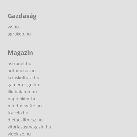
Gazdaság
vg.hu
agrokep.hu
Magazin
astronet.hu
automotor.hu
lakaskultura.hu
gamer.origo.hu
likebalaton.hu
napidoktor.hu
mindmegette.hu
travelo.hu
dietaesfitnesz.hu
vitorlazasmagazin.hu
videkize.hu