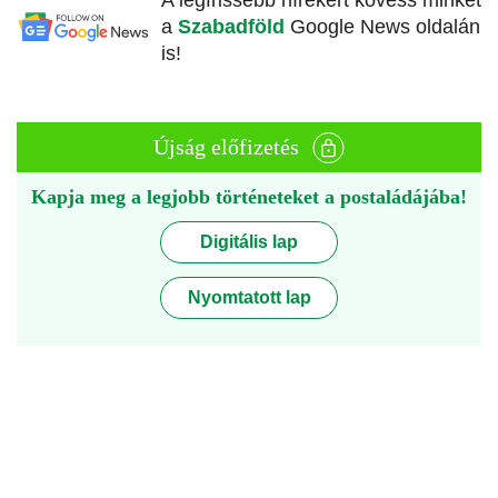
A legfrissebb hírekért kövess minket
a
Szabadföld
Google News oldalán
is!
Újság előfizetés
Kapja meg a legjobb történeteket a postaládájába!
Digitális lap
Nyomtatott lap