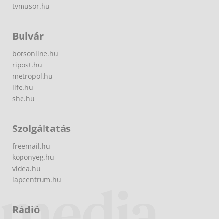
tvmusor.hu
Bulvár
borsonline.hu
ripost.hu
metropol.hu
life.hu
she.hu
Szolgáltatás
freemail.hu
koponyeg.hu
videa.hu
lapcentrum.hu
Rádió