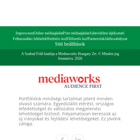
Impresszum
Online médiaajánlat
Print médiaajánlat
Adatvédelmi tájékoztató
Felhasználási feltételek
Hirdetési ászf
Előfizetői ászf
Partnereink
Játékszabályzat
Süti beállítások
A Szabad Föld kiadója a Mediaworks Hungary Zrt. © Minden jog
fenntartva. 2026
Portfóliónk minőségi tartalmat jelent minden
olvasó számára. Egyedülálló elérést, országos
lefedettséget és változatos megjelenési
lehetőséget biztosít. Folyamatosan keressük az
új irányokat és fejlődési lehetőségeket. Ez jövőnk
záloga.