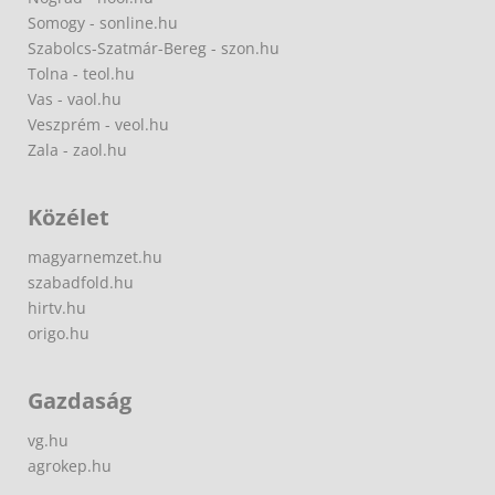
Somogy - sonline.hu
Szabolcs-Szatmár-Bereg - szon.hu
Tolna - teol.hu
Vas - vaol.hu
Veszprém - veol.hu
Zala - zaol.hu
Közélet
magyarnemzet.hu
szabadfold.hu
hirtv.hu
origo.hu
Gazdaság
vg.hu
agrokep.hu