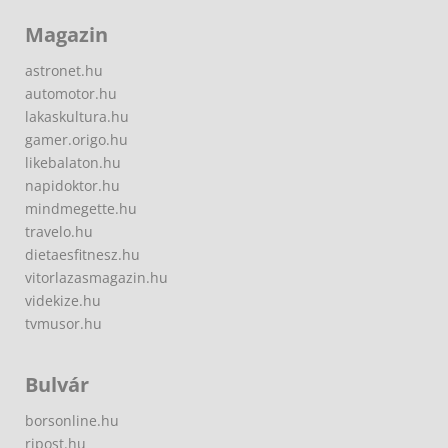
Magazin
astronet.hu
automotor.hu
lakaskultura.hu
gamer.origo.hu
likebalaton.hu
napidoktor.hu
mindmegette.hu
travelo.hu
dietaesfitnesz.hu
vitorlazasmagazin.hu
videkize.hu
tvmusor.hu
Bulvár
borsonline.hu
ripost.hu