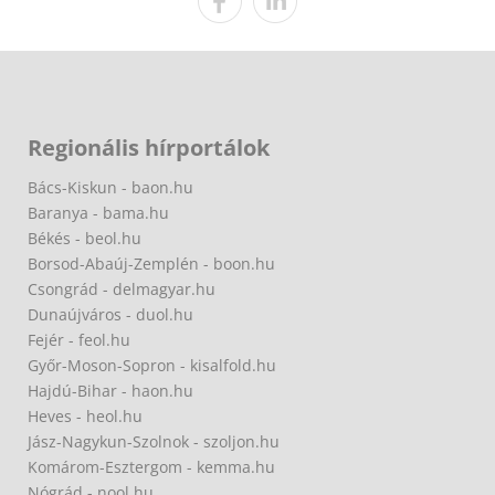
Regionális hírportálok
Bács-Kiskun - baon.hu
Baranya - bama.hu
Békés - beol.hu
Borsod-Abaúj-Zemplén - boon.hu
Csongrád - delmagyar.hu
Dunaújváros - duol.hu
Fejér - feol.hu
Győr-Moson-Sopron - kisalfold.hu
Hajdú-Bihar - haon.hu
Heves - heol.hu
Jász-Nagykun-Szolnok - szoljon.hu
Komárom-Esztergom - kemma.hu
Nógrád - nool.hu