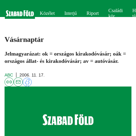
Családi
H
Közélet
Interjú
Riport
kör
tá
Vásárnaptár
Jelmagyarázat: ok = országos kirakodóvásár; oák =
országos állat- és kirakodóvásár; av = autóvásár.
ABC
2006. 11. 17.