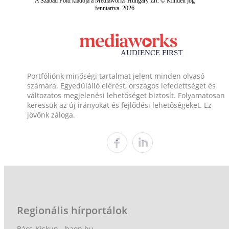
A Szabad Föld kiadója a Mediaworks Hungary Zrt. © Minden jog
fenntartva. 2026
Portfóliónk minőségi tartalmat jelent minden olvasó
számára. Egyedülálló elérést, országos lefedettséget és
változatos megjelenési lehetőséget biztosít. Folyamatosan
keressük az új irányokat és fejlődési lehetőségeket. Ez
jövőnk záloga.
Regionális hírportálok
Bács-Kiskun - baon.hu