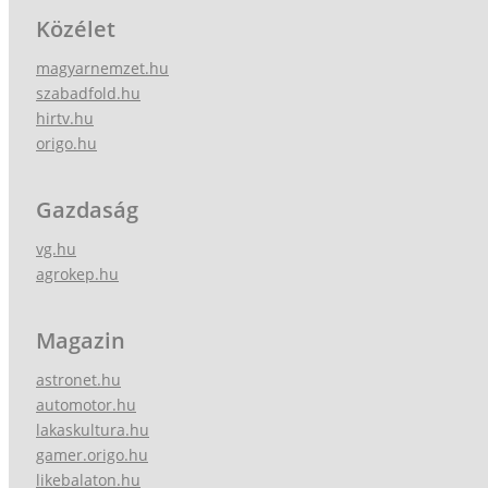
Közélet
magyarnemzet.hu
szabadfold.hu
hirtv.hu
origo.hu
Gazdaság
vg.hu
agrokep.hu
Magazin
astronet.hu
automotor.hu
lakaskultura.hu
gamer.origo.hu
likebalaton.hu