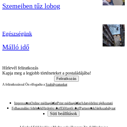
Szemeiben tűz lobog
Egészségünk
Málló idő
Hírlevél feliratkozás
Kapja meg a legjobb történeteket a postaládájába!
Feliratkozás
A feliratkozással Ön elfogadta a
Szabályzatunkat
Impresszum
Online médiaajánlat
Print médiaajánlat
Adatvédelmi tájékoztató
Felhasználási feltételek
Hirdetési ászf
Előfizetői ászf
Partnereink
Játékszabályzat
Süti beállítások