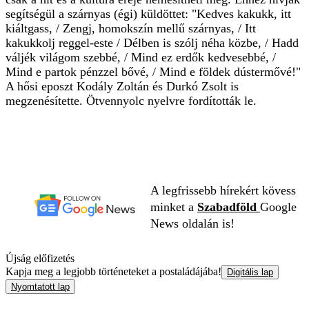
segítségül a szárnyas (égi) küldöttet: "Kedves kakukk, itt
kiáltgass, / Zengj, homokszín mellű szárnyas, / Itt
kakukkolj reggel-este / Délben is szólj néha közbe, / Hadd
váljék világom szebbé, / Mind ez erdők kedvesebbé, /
Mind e partok pénzzel bővé, / Mind e földek dústermővé!"
A hősi eposzt Kodály Zoltán és Durkó Zsolt is
megzenésítette. Ötvennyolc nyelvre fordították le.
A legfrissebb hírekért kövess
minket a
Szabadföld
Google
News oldalán is!
Újság előfizetés
Kapja meg a legjobb történeteket a postaládájába!
Digitális lap
Nyomtatott lap