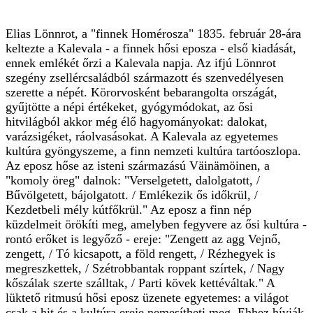
Elias Lönnrot, a "finnek Homérosza" 1835. február 28-ára
keltezte a Kalevala - a finnek hősi eposza - első kiadását,
ennek emlékét őrzi a Kalevala napja. Az ifjú Lönnrot
szegény zsellércsaládból származott és szenvedélyesen
szerette a népét. Körorvosként bebarangolta országát,
gyűjtötte a népi értékeket, gyógymódokat, az ősi
hitvilágból akkor még élő hagyományokat: dalokat,
varázsigéket, ráolvasásokat. A Kalevala az egyetemes
kultúra gyöngyszeme, a finn nemzeti kultúra tartóoszlopa.
Az eposz hőse az isteni származású Väinämöinen, a
"komoly öreg" dalnok: "Verselgetett, dalolgatott, /
Bűvölgetett, bájolgatott. / Emlékezik ős időkrül, /
Kezdetbeli mély kútfőkrül." Az eposz a finn nép
küzdelmeit örökíti meg, amelyben fegyvere az ősi kultúra -
rontó erőket is legyőző - ereje: "Zengett az agg Vejnő,
zengett, / Tó kicsapott, a föld rengett, / Rézhegyek is
megreszkettek, / Szétrobbantak roppant szírtek, / Nagy
kőszálak szerte szálltak, / Parti kövek kettéváltak." A
lüktető ritmusú hősi eposz üzenete egyetemes: a világot
csak a hit és a kultúra ereje nemesítheti meg. Ehhez hívják