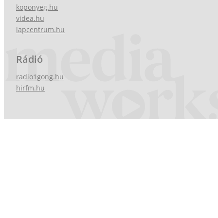
koponyeg.hu
videa.hu
lapcentrum.hu
Rádió
radio1gong.hu
hirfm.hu