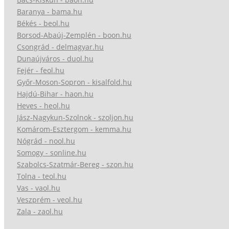
Baranya - bama.hu
Békés - beol.hu
Borsod-Abaúj-Zemplén - boon.hu
Csongrád - delmagyar.hu
Dunaújváros - duol.hu
Fejér - feol.hu
Győr-Moson-Sopron - kisalfold.hu
Hajdú-Bihar - haon.hu
Heves - heol.hu
Jász-Nagykun-Szolnok - szoljon.hu
Komárom-Esztergom - kemma.hu
Nógrád - nool.hu
Somogy - sonline.hu
Szabolcs-Szatmár-Bereg - szon.hu
Tolna - teol.hu
Vas - vaol.hu
Veszprém - veol.hu
Zala - zaol.hu