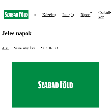
Családi
Közélet
Interjú
Riport
kör
Jeles napok
ABC
Veszelszky Éva
2007. 02. 23.