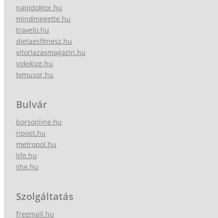
napidoktor.hu
mindmegette.hu
travelo.hu
dietaesfitnesz.hu
vitorlazasmagazin.hu
videkize.hu
tvmusor.hu
Bulvár
borsonline.hu
ripost.hu
metropol.hu
life.hu
she.hu
Szolgáltatás
freemail.hu