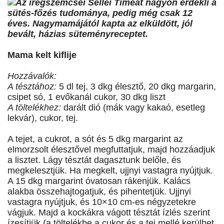
Az iregszemcsei Séllei Tímeát nagyon érdekli a
sütés-főzés tudománya, pedig még csak 12
éves. Nagymamájától kapta az elküldött, jól
bevált, házias süteményreceptet.
Mama kelt kiflije
Hozzávalók:
A tésztához:
5 dl tej, 3 dkg élesztő, 20 dkg margarin,
csipet só, 1 evőkanál cukor, 30 dkg liszt
A töltelékhez:
darált dió (mák vagy kakaó, esetleg
lekvár), cukor, tej.
A tejet, a cukrot, a sót és 5 dkg margarint az
elmorzsolt élesztővel megfuttatjuk, majd hozzáadjuk
a lisztet. Lágy tésztát dagasztunk belőle, és
megkelesztjük. Ha megkelt, ujjnyi vastagra nyújtjuk.
A 15 dkg margarint óvatosan rákenjük. Kalács
alakba összehajtogatjuk, és pihentetjük. Ujjnyi
vastagra nyújtjuk, és 10×10 cm-es négyzetekre
vágjuk. Majd a kockákra vágott tésztát ízlés szerint
ízesítjük (a töltelékbe a cukor és a tej mellé kerülhet