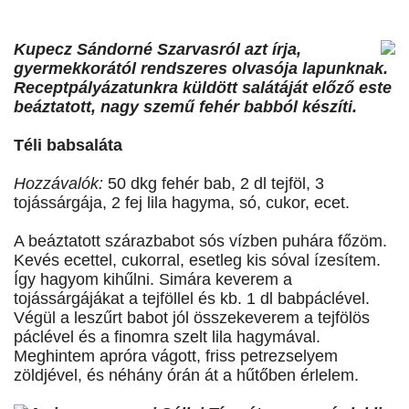
Kupecz Sándorné Szarvasról azt írja,
gyermekkorától rendszeres olvasója lapunknak.
Receptpályázatunkra küldött salátáját előző este
beáztatott, nagy szemű fehér babból készíti.
Téli babsaláta
Hozzávalók:
50 dkg fehér bab, 2 dl tejföl, 3
tojássárgája, 2 fej lila hagyma, só, cukor, ecet.
A beáztatott szárazbabot sós vízben puhára főzöm.
Kevés ecettel, cukorral, esetleg kis sóval ízesítem.
Így hagyom kihűlni. Simára keverem a
tojássárgájákat a tejföllel és kb. 1 dl babpáclével.
Végül a leszűrt babot jól összekeverem a tejfölös
páclével és a finomra szelt lila hagymával.
Meghintem apróra vágott, friss petrezselyem
zöldjével, és néhány órán át a hűtőben érlelem.