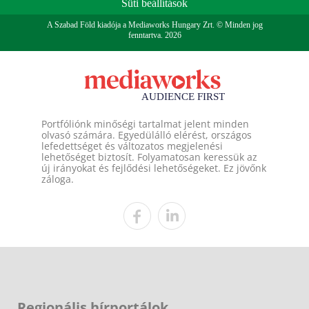
Süti beállítások
A Szabad Föld kiadója a Mediaworks Hungary Zrt. © Minden jog
fenntartva. 2026
Portfóliónk minőségi tartalmat jelent minden
olvasó számára. Egyedülálló elérést, országos
lefedettséget és változatos megjelenési
lehetőséget biztosít. Folyamatosan keressük az
új irányokat és fejlődési lehetőségeket. Ez jövőnk
záloga.
Regionális hírportálok