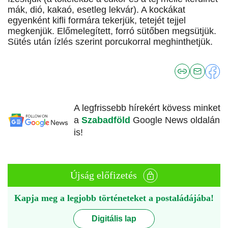
mák, dió, kakaó, esetleg lekvár). A kockákat
egyenként kifli formára tekerjük, tetejét tejjel
megkenjük. Előmelegített, forró sütőben megsütjük.
Sütés után ízlés szerint porcukorral meghinthetjük.
A legfrissebb hírekért kövess minket
a
Szabadföld
Google News oldalán
is!
Újság előfizetés
Kapja meg a legjobb történeteket a postaládájába!
Digitális lap