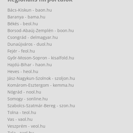
Bács-Kiskun - baon.hu
Baranya - bama.hu
Békés - beol.hu
Borsod-Abaúj-Zemplén - boon.hu
Csongrád - delmagyar.hu
Dunaújváros - duol.hu
Fejér - feol.hu
Győr-Moson-Sopron - kisalfold.hu
Hajdú-Bihar - haon.hu
Heves - heol.hu
Jász-Nagykun-Szolnok - szoljon.hu
Komárom-Esztergom - kemma.hu
Nógrád - nool.hu
Somogy - sonline.hu
Szabolcs-Szatmár-Bereg - szon.hu
Tolna - teol.hu
Vas - vaol.hu
Veszprém - veol.hu
Zala - zaol.hu