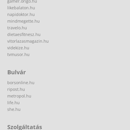
gamer.origo.hu
likebalaton.hu
napidoktor.hu
mindmegette.hu
travelo.hu
dietaesfitnesz.hu
vitorlazasmagazin.hu
videkize.hu
tvmusor.hu
Bulvár
borsonline.hu
ripost.hu
metropol.hu
life.hu
she.hu
Szolgáltatás