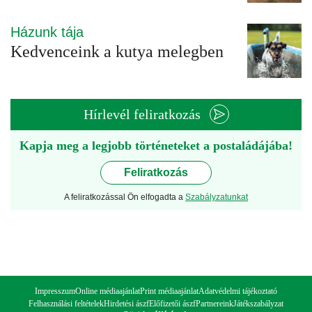
Házunk tája
Kedvenceink a kutya melegben
Hírlevél feliratkozás
Kapja meg a legjobb történeteket a postaládájába!
Feliratkozás
A feliratkozással Ön elfogadta a
Szabályzatunkat
Impresszum
Online médiaajánlat
Print médiaajánlat
Adatvédelmi tájékoztató
Felhasználási feltételek
Hirdetési ászf
Előfizetői ászf
Partnereink
Játékszabályzat