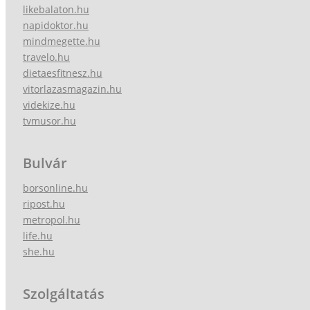
likebalaton.hu
napidoktor.hu
mindmegette.hu
travelo.hu
dietaesfitnesz.hu
vitorlazasmagazin.hu
videkize.hu
tvmusor.hu
Bulvár
borsonline.hu
ripost.hu
metropol.hu
life.hu
she.hu
Szolgáltatás