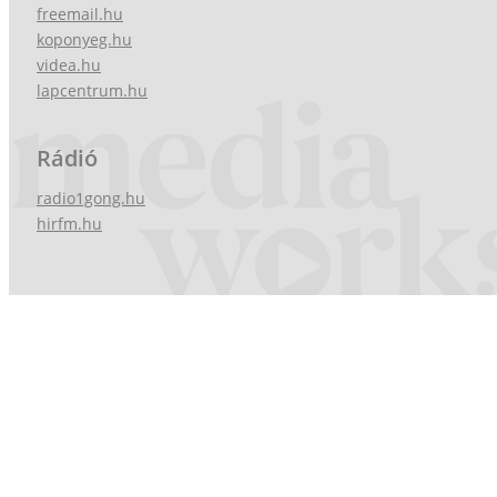
freemail.hu
koponyeg.hu
videa.hu
lapcentrum.hu
Rádió
radio1gong.hu
hirfm.hu