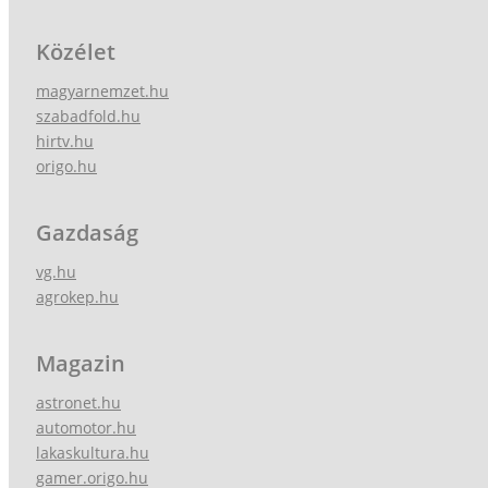
Közélet
magyarnemzet.hu
szabadfold.hu
hirtv.hu
origo.hu
Gazdaság
vg.hu
agrokep.hu
Magazin
astronet.hu
automotor.hu
lakaskultura.hu
gamer.origo.hu