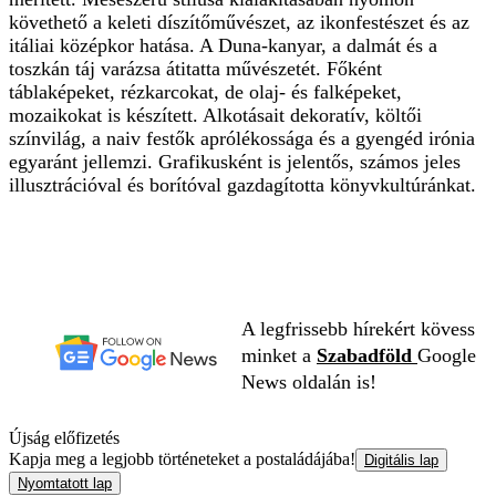
követhető a keleti díszítőművészet, az ikonfestészet és az
itáliai középkor hatása. A Duna-kanyar, a dalmát és a
toszkán táj varázsa átitatta művészetét. Főként
táblaképeket, rézkarcokat, de olaj- és falképeket,
mozaikokat is készített. Alkotásait dekoratív, költői
színvilág, a naiv festők aprólékossága és a gyengéd irónia
egyaránt jellemzi. Grafikusként is jelentős, számos jeles
illusztrációval és borítóval gazdagította könyvkultúránkat.
A legfrissebb hírekért kövess
minket a
Szabadföld
Google
News oldalán is!
Újság előfizetés
Kapja meg a legjobb történeteket a postaládájába!
Digitális lap
Nyomtatott lap