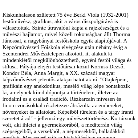
Kiskunhalason született 75 éve Berki Viola (1932-2001)
festőművész, grafikus, akit a város díszpolgárává is
választottak. Szinte útravalóul kapta a rajzkészséget és a
művészi hajlamot, mivel közeli rokonságban állt Thorma
Jánossal, a nagybányai festőiskola egyik alapítójával. A
Képzőművészeti Főiskola elvégzése után néhány évig a
Szentendrei Művésztelepen alkotott, itt alakult ki
mindenkiétől megkülönböztethető, egyéni festői világa és
stílusa. Pályája elején festőtársai közül Korniss Dezső,
Kondor Béla, Anna Margit, a XX. századi magyar
képzőművészet jelentős alakjai hatottak rá. "Olajképein,
grafikáin egy anekdotikus, mesélő világ képe bontakozik
ki, amelynek kiindulópontja a történelem, illetve az
irodalmi és a családi tradíció. Rézkarcain mívesen és
finom vonásokkal részletezve ábrázolta az embereket,
növényeket és állatokat. Képeiből türelem és a tárgy iránti
szeretet árad" - jellemzi egy művészettörténész. Kortársunk
volt, aki ihletet a gyermekkorából, a mediterrán világ
szépségeiből, a versekből, a népmesékből, balladákból
merített. Meseszerű stílusa kialakításában nyomon