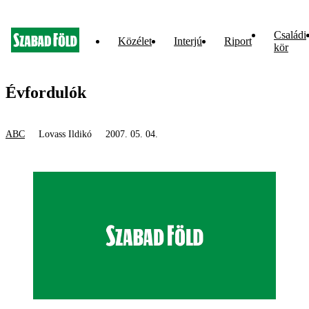
Családi
Közélet
Interjú
Riport
kör
Évfordulók
ABC
Lovass Ildikó
2007. 05. 04.