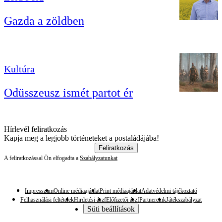
Gazda a zöldben
Kultúra
Odüsszeusz ismét partot ér
Hírlevél feliratkozás
Kapja meg a legjobb történeteket a postaládájába!
Feliratkozás
A feliratkozással Ön elfogadta a
Szabályzatunkat
Impresszum
Online médiaajánlat
Print médiaajánlat
Adatvédelmi tájékoztató
Felhasználási feltételek
Hirdetési ászf
Előfizetői ászf
Partnereink
Játékszabályzat
Süti beállítások