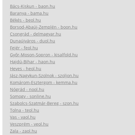
Bács-Kiskun - baon.hu
Baranya - bama.hu
Békés - beol.hu
Borsod-Abaúj-Zemplén - boon.hu
Csongrád - delmagyar.hu
Dunaújváros - duol.hu
Fejér - feol.hu
Győr-Moson-Sopron - kisalfold.hu
Hajdú-Bihar - haon.hu
Heves - heol.hu
Jász-Nagykun-Szolnok - szoljon.hu
Komárom-Esztergom - kemma.hu
Nógrád - nool.hu
Somogy - sonline.hu
Szabolcs-Szatmár-Bereg - szon.hu
Tolna - teol.hu
Vas - vaol.hu
Veszprém - veol.hu
Zala - zaol.hu