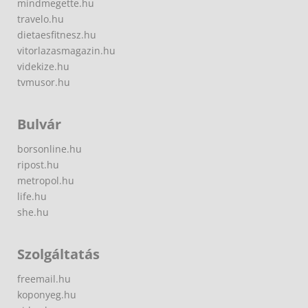
mindmegette.hu
travelo.hu
dietaesfitnesz.hu
vitorlazasmagazin.hu
videkize.hu
tvmusor.hu
Bulvár
borsonline.hu
ripost.hu
metropol.hu
life.hu
she.hu
Szolgáltatás
freemail.hu
koponyeg.hu