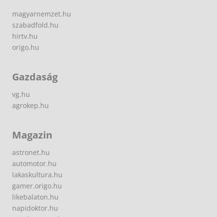
magyarnemzet.hu
szabadfold.hu
hirtv.hu
origo.hu
Gazdaság
vg.hu
agrokep.hu
Magazin
astronet.hu
automotor.hu
lakaskultura.hu
gamer.origo.hu
likebalaton.hu
napidoktor.hu