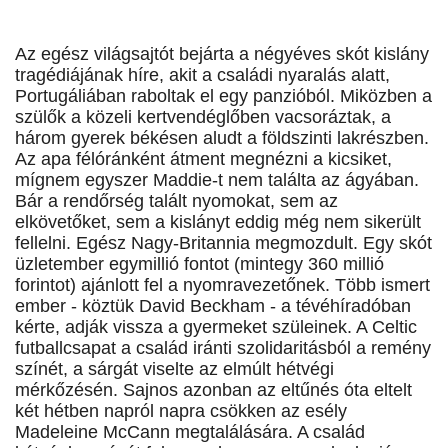
Az egész világsajtót bejárta a négyéves skót kislány
tragédiájának híre, akit a családi nyaralás alatt,
Portugáliában raboltak el egy panzióból. Miközben a
szülők a közeli kertvendéglőben vacsoráztak, a
három gyerek békésen aludt a földszinti lakrészben.
Az apa félóránként átment megnézni a kicsiket,
mígnem egyszer Maddie-t nem találta az ágyában.
Bár a rendőrség talált nyomokat, sem az
elkövetőket, sem a kislányt eddig még nem sikerült
fellelni. Egész Nagy-Britannia megmozdult. Egy skót
üzletember egymillió fontot (mintegy 360 millió
forintot) ajánlott fel a nyomravezetőnek. Több ismert
ember - köztük David Beckham - a tévéhíradóban
kérte, adják vissza a gyermeket szüleinek. A Celtic
futballcsapat a család iránti szolidaritásból a remény
színét, a sárgát viselte az elmúlt hétvégi
mérkőzésén. Sajnos azonban az eltűnés óta eltelt
két hétben napról napra csökken az esély
Madeleine McCann megtalálására. A család