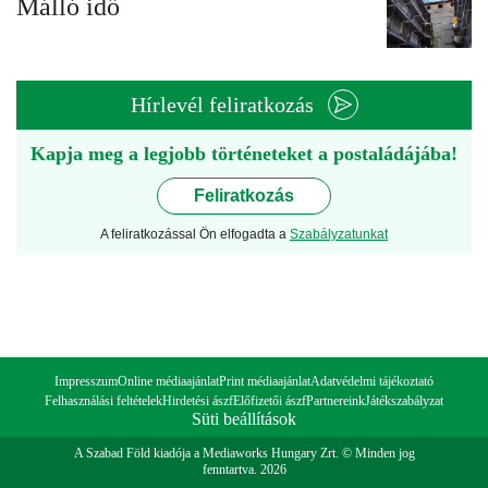
Málló idő
Hírlevél feliratkozás
Kapja meg a legjobb történeteket a postaládájába!
Feliratkozás
A feliratkozással Ön elfogadta a
Szabályzatunkat
Impresszum
Online médiaajánlat
Print médiaajánlat
Adatvédelmi tájékoztató
Felhasználási feltételek
Hirdetési ászf
Előfizetői ászf
Partnereink
Játékszabályzat
Süti beállítások
A Szabad Föld kiadója a Mediaworks Hungary Zrt. © Minden jog
fenntartva. 2026