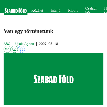
Családi
H
Közélet
Interjú
Riport
kör
tá
Van egy történetünk
ABC
Ujlaki Ágnes
2007. 05. 18.