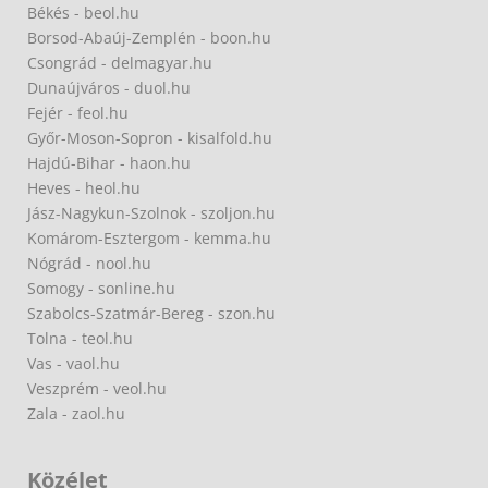
Békés - beol.hu
Borsod-Abaúj-Zemplén - boon.hu
Csongrád - delmagyar.hu
Dunaújváros - duol.hu
Fejér - feol.hu
Győr-Moson-Sopron - kisalfold.hu
Hajdú-Bihar - haon.hu
Heves - heol.hu
Jász-Nagykun-Szolnok - szoljon.hu
Komárom-Esztergom - kemma.hu
Nógrád - nool.hu
Somogy - sonline.hu
Szabolcs-Szatmár-Bereg - szon.hu
Tolna - teol.hu
Vas - vaol.hu
Veszprém - veol.hu
Zala - zaol.hu
Közélet