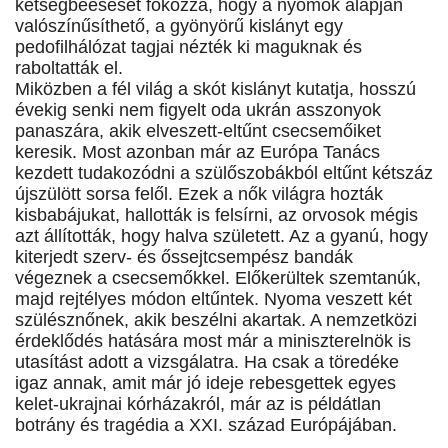
kétségbeesését fokozza, hogy a nyomok alapján
valószínűsíthető, a gyönyörű kislányt egy
pedofilhálózat tagjai nézték ki maguknak és
raboltatták el.
Miközben a fél világ a skót kislányt kutatja, hosszú
évekig senki nem figyelt oda ukrán asszonyok
panaszára, akik elveszett-eltűnt csecsemőiket
keresik. Most azonban már az Európa Tanács
kezdett tudakozódni a szülőszobákból eltűnt kétszáz
újszülött sorsa felől. Ezek a nők világra hozták
kisbabájukat, hallották is felsírni, az orvosok mégis
azt állították, hogy halva született. Az a gyanú, hogy
kiterjedt szerv- és őssejtcsempész bandák
végeznek a csecsemőkkel. Előkerültek szemtanúk,
majd rejtélyes módon eltűntek. Nyoma veszett két
szülésznőnek, akik beszélni akartak. A nemzetközi
érdeklődés hatására most már a miniszterelnök is
utasítást adott a vizsgálatra. Ha csak a töredéke
igaz annak, amit már jó ideje rebesgettek egyes
kelet-ukrajnai kórházakról, már az is példátlan
botrány és tragédia a XXI. század Európájában.