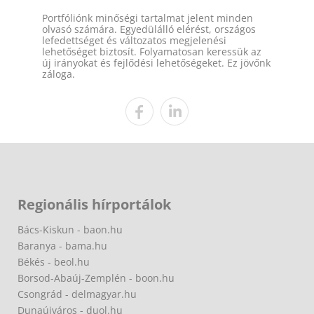
Portfóliónk minőségi tartalmat jelent minden
olvasó számára. Egyedülálló elérést, országos
lefedettséget és változatos megjelenési
lehetőséget biztosít. Folyamatosan keressük az
új irányokat és fejlődési lehetőségeket. Ez jövőnk
záloga.
Regionális hírportálok
Bács-Kiskun - baon.hu
Baranya - bama.hu
Békés - beol.hu
Borsod-Abaúj-Zemplén - boon.hu
Csongrád - delmagyar.hu
Dunaújváros - duol.hu