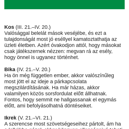
Kos
(III. 21.–IV. 20.)
Valósággal belelát mások veséjébe, és ezt a
tulajdonságát most jó eséllyel kamatoztathatja az
üzleti életben. Azért óvakodjon attól, hogy másokat
csak játékszernek nézzen: megvan rá az esély,
hogy önnel is ugyanez történhet.
Bika
(IV. 21.–V. 20.)
Ha ön még független ember, akkor valószínűleg
most jött el az ideje a párkapcsolata
megszilárdításának. Ha már házas, akkor
valamilyen közös sorsfordulat előtt állhatnak.
Fontos, hogy semmit ne hallgassanak el egymás
előtt, ami befolyásolhatná döntéseiket.
Ikrek
(V. 21.–VI. 21.)
A szerencse most szövetségeseihez pártolt, ám ha