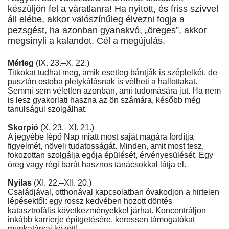
készüljön fel a váratlanra! Ha nyitott, és friss szívvel
áll elébe, akkor valószínűleg élvezni fogja a
pezsgést, ha azonban gyanakvó, „öreges”, akkor
megsínyli a kalandot. Cél a megújulás.
Mérleg
(IX. 23.–X. 22.)
Titkokat tudhat meg, amik esetleg bántják is széplelkét, de
pusztán ostoba pletykálásnak is vélheti a hallottakat.
Semmi sem véletlen azonban, ami tudomására jut. Ha nem
is lesz gyakorlati haszna az ön számára, később még
tanulságul szolgálhat.
Skorpió
(X. 23.–XI. 21.)
A jegyébe lépő Nap miatt most saját magára fordítja
figyelmét, növeli tudatosságát. Minden, amit most tesz,
fokozottan szolgálja egója épülését, érvényesülését. Egy
öreg vagy régi barát hasznos tanácsokkal látja el.
Nyilas
(XI. 22.–XII. 20.)
Családjával, otthonával kapcsolatban óvakodjon a hirtelen
lépésektől: egy rossz kedvében hozott döntés
katasztrofális következményekkel járhat. Koncentráljon
inkább karrierje építgetésére, keressen támogatókat
munkatársai között!