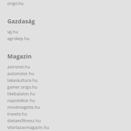
origo.hu
Gazdaság
vg.hu
agrokep.hu
Magazin
astronet.hu
automotor.hu
lakaskultura.hu
gamer.origo.hu
likebalaton.hu
napidoktor.hu
mindmegette.hu
travelo.hu
dietaesfitnesz.hu
vitorlazasmagazin.hu