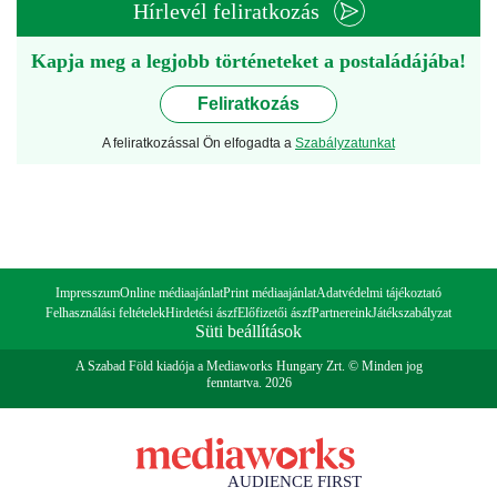
Hírlevél feliratkozás
Kapja meg a legjobb történeteket a postaládájába!
Feliratkozás
A feliratkozással Ön elfogadta a
Szabályzatunkat
Impresszum
Online médiaajánlat
Print médiaajánlat
Adatvédelmi tájékoztató
Felhasználási feltételek
Hirdetési ászf
Előfizetői ászf
Partnereink
Játékszabályzat
Süti beállítások
A Szabad Föld kiadója a Mediaworks Hungary Zrt. © Minden jog
fenntartva. 2026