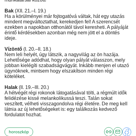
Bak
(XII. 21.–I. 19.)
Ha a körülményei már fojtogatóvá váltak, hát egy utazás
mindent megváltoztathat, kerekedjen fel! A szerencsét
ezekben a napokban otthonától távol keresheti. A pályáját
érintő kérdésekben azonban még nem jött el a döntés
ideje.
Vízöntő
(I. 20.–II. 18.)
Nem leli helyét, úgy látszik, a nagyvilág az ön hazája.
Lehetősége adódhat, hogy olyan pályát válasszon, mely
jobban kielégíti szabadságvágyát. Inkább menjen el utazó
ügynöknek, mintsem hogy elszakítson minden régi
köteléket.
Halak
(II. 19.–III. 20.)
A hétvégét régi rokonok látogatásával tölti, a régmúlt idők
felidézése kissé melankolikussá teszi. Talán sokat
veszített, vélheti visszagondolva régi életére. De meg kell
látnia az új lehetőségeket is: egy találkozás kedvező
fordulatot hozhat.
horoszkóp