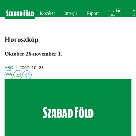
Családi
H
Közélet
Interjú
Riport
kör
tá
Horoszkóp
Október 26-november 1.
ABC
2007. 10. 26.