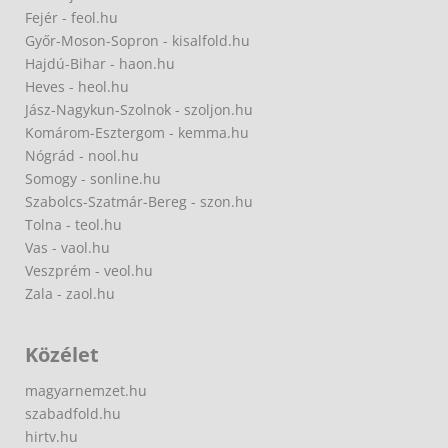
Fejér - feol.hu
Győr-Moson-Sopron - kisalfold.hu
Hajdú-Bihar - haon.hu
Heves - heol.hu
Jász-Nagykun-Szolnok - szoljon.hu
Komárom-Esztergom - kemma.hu
Nógrád - nool.hu
Somogy - sonline.hu
Szabolcs-Szatmár-Bereg - szon.hu
Tolna - teol.hu
Vas - vaol.hu
Veszprém - veol.hu
Zala - zaol.hu
Közélet
magyarnemzet.hu
szabadfold.hu
hirtv.hu