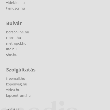
videkize.hu
tvmusor.hu
Bulvár
borsonline.hu
ripost.hu
metropol.hu
life.hu
she.hu
Szolgáltatás
freemail.hu
koponyeg.hu
videa.hu
lapcentrum.hu