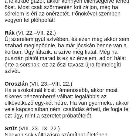
a lelkükbe gázol, akkor könnyen ellenségeivé teheti
őket. Most csak szőrmentén kritizáljon, még ha
sérelem is éri az önérzetét. Főnökével szemben
vegyen fel pléhpofát!
Rák
(VI. 22.–VII. 22.)
Új szerelem gyúl szívében, és ezen még akkor sem
szabad meglepődnie, ha már jócskán benne van a
korban. Úgy látszik, a szíve még fiatal. Még ha
pusztán plátói marad is ez az érzelem, adjon hálát
érte a sorsnak: ez az őszi tavasz újra felmelegíti
szívét.
Oroszlán
(VII. 23.–VIII. 22.)
Ha a szokottnál kicsit rámenősebb, akkor most
sikeres pénzemberré válhat: legalábbis az
elkövetkező egy-két hétre. Ha van gyermeke, akkor
vele kapcsolatban némi csalódás érheti, de fogja fel
ezt úgy, mint a szeretet próbatételét.
Szűz
(VIII. 23.–IX. 22.)
Nagyon sok változásra számíthat életében,