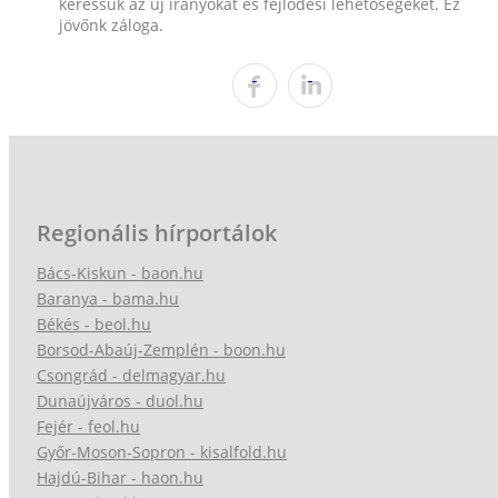
keressük az új irányokat és fejlődési lehetőségeket. Ez
jövőnk záloga.
Regionális hírportálok
Bács-Kiskun - baon.hu
Baranya - bama.hu
Békés - beol.hu
Borsod-Abaúj-Zemplén - boon.hu
Csongrád - delmagyar.hu
Dunaújváros - duol.hu
Fejér - feol.hu
Győr-Moson-Sopron - kisalfold.hu
Hajdú-Bihar - haon.hu