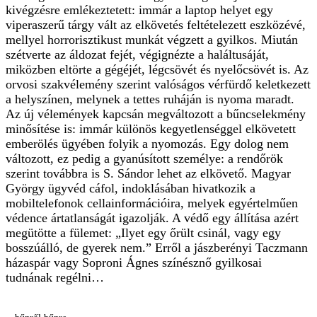
kivégzésre emlékeztetett: immár a laptop helyet egy
viperaszerű tárgy vált az elkövetés feltételezett eszközévé,
mellyel horrorisztikust munkát végzett a gyilkos. Miután
szétverte az áldozat fejét, végignézte a haláltusáját,
miközben eltörte a gégéjét, légcsövét és nyelőcsövét is. Az
orvosi szakvélemény szerint valóságos vérfürdő keletkezett
a helyszínen, melynek a tettes ruháján is nyoma maradt.
Az új vélemények kapcsán megváltozott a bűncselekmény
minősítése is: immár különös kegyetlenséggel elkövetett
emberölés ügyében folyik a nyomozás. Egy dolog nem
változott, ez pedig a gyanúsított személye: a rendőrök
szerint továbbra is S. Sándor lehet az elkövető. Magyar
György ügyvéd cáfol, indoklásában hivatkozik a
mobiltelefonok cellainformációira, melyek egyértelműen
védence ártatlanságát igazolják. A védő egy állítása azért
megütötte a fülemet: „Ilyet egy őrült csinál, vagy egy
bosszúálló, de gyerek nem.” Erről a jászberényi Taczmann
házaspár vagy Soproni Ágnes színésznő gyilkosai
tudnának regélni…