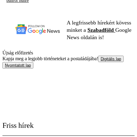
bűnről bűnre
A legfrissebb hírekért kövess
minket a
Szabadföld
Google
News oldalán is!
Újság előfizetés
Kapja meg a legjobb történeteket a postaládájába!
Digitális lap
Nyomtatott lap
Friss hírek