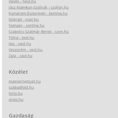
Heves - heol.hu
Jász-Nagykun-Szolnok - szoljon.hu
Komárom-Esztergom - kemma.hu
Nógrád - nool.hu
Somogy - sonline.hu
Szabolcs-Szatmár-Bereg - szon.hu
Tolna - teol.hu
Vas - vaol.hu
Veszprém - veol.hu
Zala - zaol.hu
Közélet
magyarnemzet.hu
szabadfold.hu
hirtv.hu
origo.hu
Gazdaság