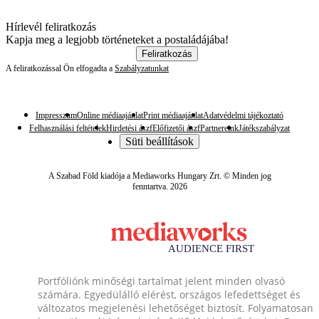
Hírlevél feliratkozás
Kapja meg a legjobb történeteket a postaládájába!
Feliratkozás
A feliratkozással Ön elfogadta a
Szabályzatunkat
Impresszum
Online médiaajánlat
Print médiaajánlat
Adatvédelmi tájékoztató
Felhasználási feltételek
Hirdetési ászf
Előfizetői ászf
Partnereink
Játékszabályzat
Süti beállítások
A Szabad Föld kiadója a Mediaworks Hungary Zrt. © Minden jog
fenntartva. 2026
Portfóliónk minőségi tartalmat jelent minden olvasó
számára. Egyedülálló elérést, országos lefedettséget és
változatos megjelenési lehetőséget biztosít. Folyamatosan