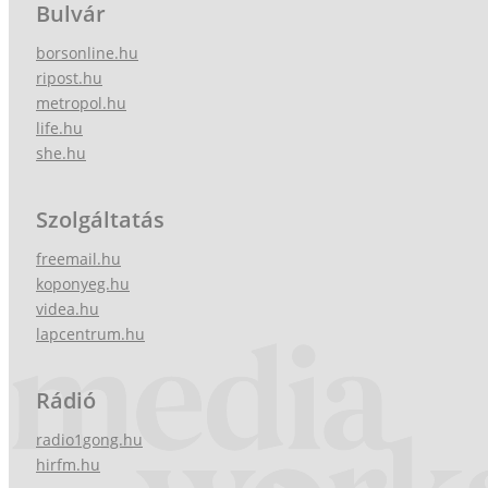
Bulvár
borsonline.hu
ripost.hu
metropol.hu
life.hu
she.hu
Szolgáltatás
freemail.hu
koponyeg.hu
videa.hu
lapcentrum.hu
Rádió
radio1gong.hu
hirfm.hu