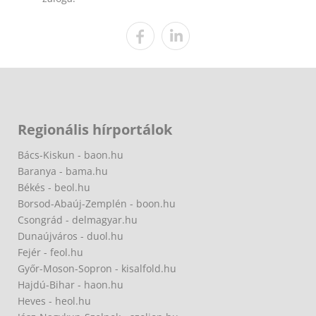
Regionális hírportálok
Bács-Kiskun - baon.hu
Baranya - bama.hu
Békés - beol.hu
Borsod-Abaúj-Zemplén - boon.hu
Csongrád - delmagyar.hu
Dunaújváros - duol.hu
Fejér - feol.hu
Győr-Moson-Sopron - kisalfold.hu
Hajdú-Bihar - haon.hu
Heves - heol.hu