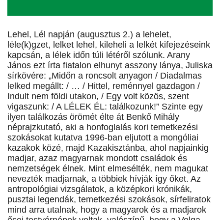
Lehel, Lél napján (augusztus 2.) a lehelet,
léle(k)gzet, lelket lehel, kileheli a lelkét kifejezéseink
kapcsán, a lélek időn túli létéről szólunk. Arany
János ezt írta fiatalon elhunyt asszony lánya, Juliska
sírkövére: „Midőn a roncsolt anyagon / Diadalmas
lelked megállt: / … / Hittel, reménnyel gazdagon /
Indult nem földi utakon, / Egy volt közös, szent
vigaszunk: / A LÉLEK ÉL: találkozunk!” Szinte egy
ilyen találkozás örömét élte át Benkő Mihály
néprajzkutató, aki a honfoglalás kori temetkezési
szokásokat kutatva 1996-ban eljutott a mongóliai
kazakok közé, majd Kazakisztánba, ahol napjainkig
madjar, azaz magyarnak mondott családok és
nemzetségek élnek. Mint elmesélték, nem magukat
nevezték madjarnak, a többiek hívják így őket. Az
antropológiai vizsgálatok, a középkori krónikák,
pusztai legendák, temetkezési szokások, sírfeliratok
mind arra utalnak, hogy a magyarok és a madjarok