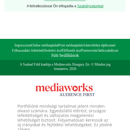
A feliratkozással Ön elfogadta a
Szabályzatunkat
Impresszum
Online médiaajánlat
Print médiaajánlat
Adatvédelmi tájékoztató
Felhasználási feltételek
Hirdetési ászf
Előfizetői ászf
Partnereink
Játékszabályzat
Süti beállítások
A Szabad Föld kiadója a Mediaworks Hungary Zrt. © Minden jog
fenntartva. 2026
Portfóliónk minőségi tartalmat jelent minden
olvasó számára. Egyedülálló elérést, országos
lefedettséget és változatos megjelenési
lehetőséget biztosít. Folyamatosan keressük az
új irányokat és fejlődési lehetőségeket. Ez jövőnk
záloga.