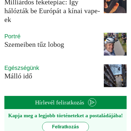
Milliárdos feketepiac: Így
hálózták be Európát a kínai vape-
ek
Portré
Szemeiben tűz lobog
Egészségünk
Málló idő
Hírlevél feliratkozás
Kapja meg a legjobb történeteket a postaládájába!
Feliratkozás