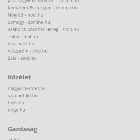
Jász-Nagykun-Szolnok - szoljon.hu
Komárom-Esztergom - kemma.hu
Nógrád - nool.hu
Somogy - sonline.hu
Szabolcs-Szatmár-Bereg - szon.hu
Tolna - teol.hu
Vas - vaol.hu
Veszprém - veol.hu
Zala - zaol.hu
Közélet
magyarnemzet.hu
szabadfold.hu
hirtv.hu
origo.hu
Gazdaság