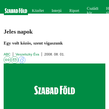
Családi
H
Közélet
Interjú
Riport
kör
tá
Jeles napok
Egy volt közös, szent vigaszunk
ABC
Veszelszky Éva
2008. 08. 01.