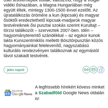
ősei testvérnépek voltak, valószínű, hogy a Volga-
vidéki őshazában, a Magna Hungariában még
együtt éltek, mintegy 1300-1500 évvel ezelőtt. Az
újratalálkozás örömére a kun (kipcsak) és magyar
ősöktől eredeztethető kipcsak-madjarok magyar
testvéreiknek ősi pusztai szokás szerint Kurultajt –
törzsi találkozót – szerveztek 2007-ben. Idén –
hagyományteremtő szándékkal – az egykor kunok
lakta Kunszentmiklós melletti Bösztörpusztán közös
hagyományainkat felelevenítő, nagyszabású
kulturális rendezvényen találkoznak az egymástól
távol szakadt testvérek.
jeles napok
A legfrissebb hírekért kövess minket
a
Szabadföld
Google News oldalán
is!