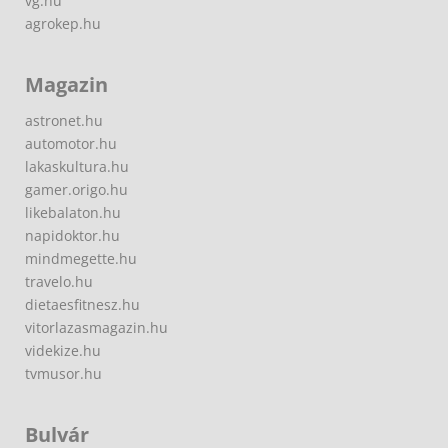
vg.hu
agrokep.hu
Magazin
astronet.hu
automotor.hu
lakaskultura.hu
gamer.origo.hu
likebalaton.hu
napidoktor.hu
mindmegette.hu
travelo.hu
dietaesfitnesz.hu
vitorlazasmagazin.hu
videkize.hu
tvmusor.hu
Bulvár