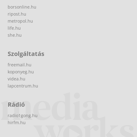
borsonline.hu
ripost.hu
metropol.hu
life.hu
she.hu
Szolgáltatás
freemail.hu
koponyeg.hu
videa.hu
lapcentrum.hu
Rádió
radio1gong.hu
hirfm.hu