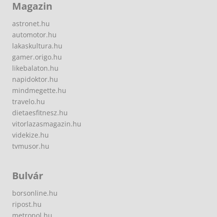
Magazin
astronet.hu
automotor.hu
lakaskultura.hu
gamer.origo.hu
likebalaton.hu
napidoktor.hu
mindmegette.hu
travelo.hu
dietaesfitnesz.hu
vitorlazasmagazin.hu
videkize.hu
tvmusor.hu
Bulvár
borsonline.hu
ripost.hu
metropol.hu