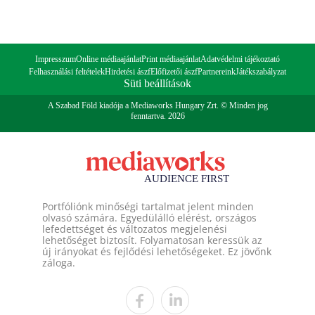
Impresszum
Online médiaajánlat
Print médiaajánlat
Adatvédelmi tájékoztató
Felhasználási feltételek
Hirdetési ászf
Előfizetői ászf
Partnereink
Játékszabályzat
Süti beállítások
A Szabad Föld kiadója a Mediaworks Hungary Zrt. © Minden jog
fenntartva. 2026
Portfóliónk minőségi tartalmat jelent minden
olvasó számára. Egyedülálló elérést, országos
lefedettséget és változatos megjelenési
lehetőséget biztosít. Folyamatosan keressük az
új irányokat és fejlődési lehetőségeket. Ez jövőnk
záloga.