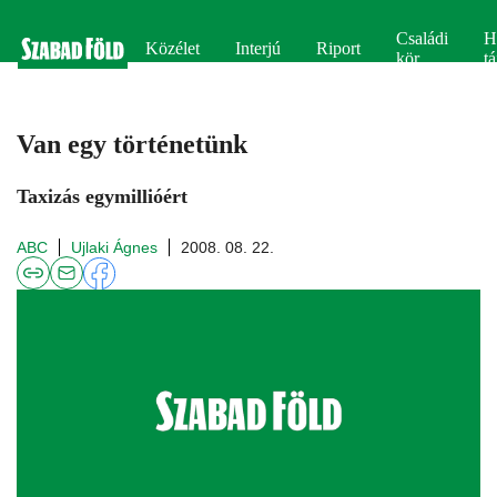
Családi
H
Közélet
Interjú
Riport
kör
tá
Van egy történetünk
Taxizás egymillióért
ABC
Ujlaki Ágnes
2008. 08. 22.