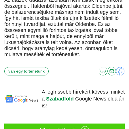
Az utazók kiadásai azonban nem álltak meg ekkora
összegnél. Haldenből hajóval akartak Oldenbe jutni,
de balszerencséjükre másnap nem indult egy sem.
Így hát ismét taxiba ültek és újra kifizettek félmillió
forintnyi fuvardíjat, ezúttal már Oldenbe. Ez az
összesen egymillió forintos taxizgatás jóval többe
került, mint maga a hajóút, de ennyiből már
luxushajókázásra is telt volna. Az azonban őket
dicséri, hogy aránylag kedélyesen, önmagukon is
mulatva mesélték el történetüket.
van egy történetünk
A legfrissebb hírekért kövess minket
a
Szabadföld
Google News oldalán
is!