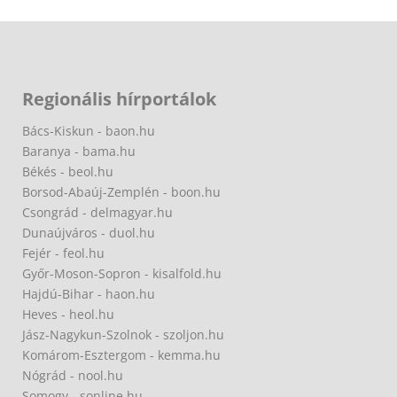
Regionális hírportálok
Bács-Kiskun - baon.hu
Baranya - bama.hu
Békés - beol.hu
Borsod-Abaúj-Zemplén - boon.hu
Csongrád - delmagyar.hu
Dunaújváros - duol.hu
Fejér - feol.hu
Győr-Moson-Sopron - kisalfold.hu
Hajdú-Bihar - haon.hu
Heves - heol.hu
Jász-Nagykun-Szolnok - szoljon.hu
Komárom-Esztergom - kemma.hu
Nógrád - nool.hu
Somogy - sonline.hu