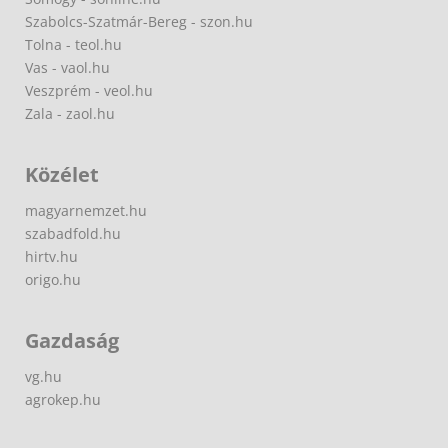
Szabolcs-Szatmár-Bereg - szon.hu
Tolna - teol.hu
Vas - vaol.hu
Veszprém - veol.hu
Zala - zaol.hu
Közélet
magyarnemzet.hu
szabadfold.hu
hirtv.hu
origo.hu
Gazdaság
vg.hu
agrokep.hu