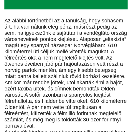
Az alábbi történetből az a tanulság, hogy sohasem
árt, ha van nálunk elég pénz, másrészt pedig az
sem, ha igyekszünk elsajátítani a vendéglátó ország
városneveinek pontos kiejtését. Alaposan „eltaxizta”
magát egy spanyol házaspár Norvégiában: 610
kilométerrel úti céljuk mellé vitették magukat. A
félreértés oka a nem megfelelő kiejtés volt. Az
ötvenes éveiben járó pár hajóutazáson vett részt a
norvég partok mentén, ám egy kisebb betegség
miatt partra kellett szállniuk rövid kórházi kezelésre.
Amikor már rendbe jöttek, utol akarták érni a hajót,
ezért taxiba ültek, és címnek bemondták Olden
városát. A sofőr azonban a spanyolos kiejtést
félrehallotta, és Haldenbe vitte őket, 610 kilométerre
Oldentől. A pár nem vette túl tragikusan a
félreértést, kifizették a félmillió forintnak megfelelő
számlát, és még meg is toldották 30 ezer forintnyi
borravalóval.