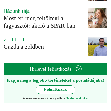
Házunk tája
Most éri meg feltölteni a
fagyasztót: akció a SPAR-ban
Zöld Föld
Gazda a zöldben
Hírlevél feliratkozás
Kapja meg a legjobb történeteket a postaládájába!
Feliratkozás
A feliratkozással Ön elfogadta a
Szabályzatunkat