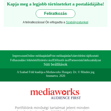
Kapja meg a legjobb történeteket a postaládájába!
Feliratkozás
A feliratkozással Ön elfogadta a
Szabályzatunkat
Impresszum
Online médiaajánlat
Print médiaajánlat
Adatvédelmi tájékoztató
Felhasználási feltételek
Hirdetési ászf
Előfizetői ászf
Partnereink
Játékszabályzat
Süti beállítások
A Szabad Föld kiadója a Mediaworks Hungary Zrt. © Minden jog
fenntartva. 2026
Portfóliónk minőségi tartalmat jelent minden