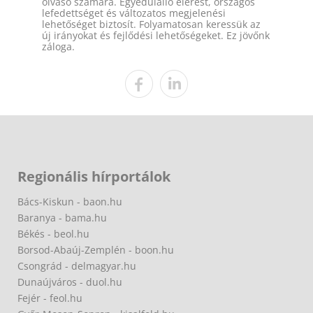
olvasó számára. Egyedülálló elérést, országos
lefedettséget és változatos megjelenési
lehetőséget biztosít. Folyamatosan keressük az
új irányokat és fejlődési lehetőségeket. Ez jövőnk
záloga.
Regionális hírportálok
Bács-Kiskun - baon.hu
Baranya - bama.hu
Békés - beol.hu
Borsod-Abaúj-Zemplén - boon.hu
Csongrád - delmagyar.hu
Dunaújváros - duol.hu
Fejér - feol.hu