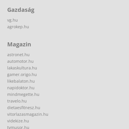
Gazdaság
vg.hu
agrokep.hu
Magazin
astronet.hu
automotor.hu
lakaskultura.hu
gamer.origo.hu
likebalaton.hu
napidoktor.hu
mindmegette.hu
travelo.hu
dietaesfitnesz.hu
vitorlazasmagazin.hu
videkize.hu
tvmusor.hu