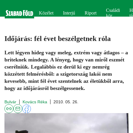
Családi
H
Közélet
Interjú
Riport
kör
tá
Időjárás: fél évet beszélgetnek róla
Lett légyen hideg vagy meleg, extrém vagy átlagos – a
briteknek mindegy. A lényeg, hogy van miről eszmét
cserélniük. Legalábbis ez derül ki egy nemrég
közzétett felmérésből: a szigetország lakói nem
kevesebb, mint fél évet szentelnek az életükből arra,
hogy az időjárásról beszélgessenek.
Bulvár
Kovács Réka
2010. 05. 26.