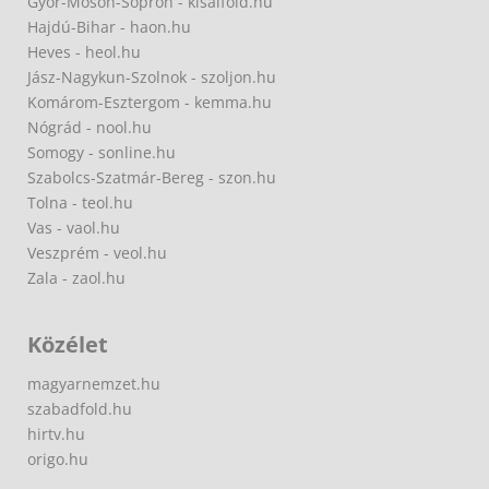
Győr-Moson-Sopron - kisalfold.hu
Hajdú-Bihar - haon.hu
Heves - heol.hu
Jász-Nagykun-Szolnok - szoljon.hu
Komárom-Esztergom - kemma.hu
Nógrád - nool.hu
Somogy - sonline.hu
Szabolcs-Szatmár-Bereg - szon.hu
Tolna - teol.hu
Vas - vaol.hu
Veszprém - veol.hu
Zala - zaol.hu
Közélet
magyarnemzet.hu
szabadfold.hu
hirtv.hu
origo.hu