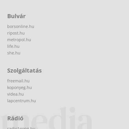
Bulvár
borsonline.hu
ripost.hu
metropol.hu
life.hu
she.hu
Szolgáltatás
freemail.hu
koponyeg.hu
videa.hu
lapcentrum.hu
Rádió
radio1gong.hu