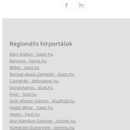
Regionális hírportálok
Bács-Kiskun - baon.hu
Baranya - bama.hu
Békés - beol.hu
Borsod-Abaúj-Zemplén - boon.hu
Csongrád - delmagyar.hu
Dunaújváros - duol.hu
Fejér - feol.hu
Győr-Moson-Sopron - kisalfold.hu
Hajdú-Bihar - haon.hu
Heves - heol.hu
Jász-Nagykun-Szolnok - szoljon.hu
Komárom-Esztergom - kemma.hu