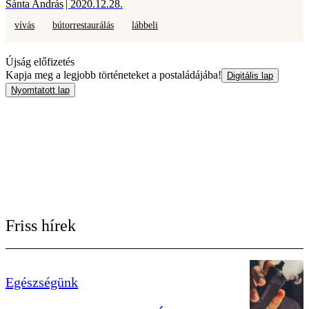
Sánta András
| 2020.12.28.
vívás
bútorrestaurálás
lábbeli
Újság előfizetés
Kapja meg a legjobb történeteket a postaládájába!
Digitális lap
Nyomtatott lap
Friss hírek
Egészségünk