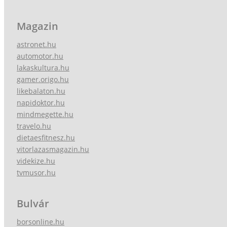
Magazin
astronet.hu
automotor.hu
lakaskultura.hu
gamer.origo.hu
likebalaton.hu
napidoktor.hu
mindmegette.hu
travelo.hu
dietaesfitnesz.hu
vitorlazasmagazin.hu
videkize.hu
tvmusor.hu
Bulvár
borsonline.hu