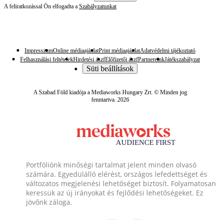
A feliratkozással Ön elfogadta a
Szabályzatunkat
Impresszum
Online médiaajánlat
Print médiaajánlat
Adatvédelmi tájékoztató
Felhasználási feltételek
Hirdetési ászf
Előfizetői ászf
Partnereink
Játékszabályzat
Süti beállítások
A Szabad Föld kiadója a Mediaworks Hungary Zrt. © Minden jog
fenntartva. 2026
Portfóliónk minőségi tartalmat jelent minden olvasó
számára. Egyedülálló elérést, országos lefedettséget és
változatos megjelenési lehetőséget biztosít. Folyamatosan
keressük az új irányokat és fejlődési lehetőségeket. Ez
jövőnk záloga.