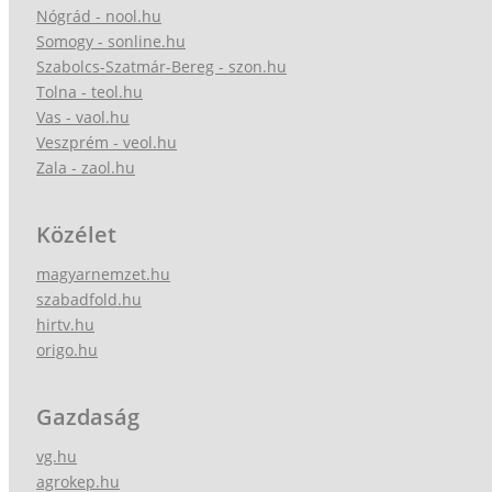
Nógrád - nool.hu
Somogy - sonline.hu
Szabolcs-Szatmár-Bereg - szon.hu
Tolna - teol.hu
Vas - vaol.hu
Veszprém - veol.hu
Zala - zaol.hu
Közélet
magyarnemzet.hu
szabadfold.hu
hirtv.hu
origo.hu
Gazdaság
vg.hu
agrokep.hu