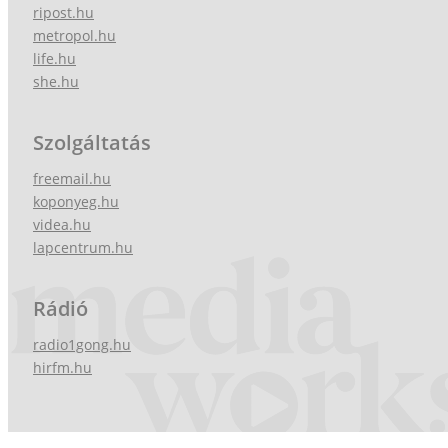
ripost.hu
metropol.hu
life.hu
she.hu
Szolgáltatás
freemail.hu
koponyeg.hu
videa.hu
lapcentrum.hu
Rádió
radio1gong.hu
hirfm.hu