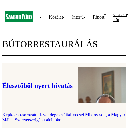
Családi
Közélet
Interjú
Riport
kör
BÚTORRESTAURÁLÁS
Élesztőből nyert hivatás
Képkocka-sorozatunk vendége ezúttal Vecsei Miklós volt, a Magyar
Máltai Szeretetszolgálat alelnöke.