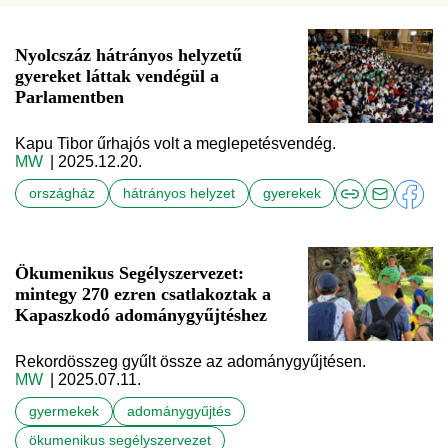
Nyolcszáz hátrányos helyzetű
gyereket láttak vendégül a
Parlamentben
Kapu Tibor űrhajós volt a meglepetésvendég.
MW
| 2025.12.20.
országház
hátrányos helyzet
gyerekek
Ökumenikus Segélyszervezet:
mintegy 270 ezren csatlakoztak a
Kapaszkodó adománygyűjtéshez
Rekordösszeg gyűlt össze az adománygyűjtésen.
MW
| 2025.07.11.
gyermekek
adománygyűjtés
ökumenikus segélyszervezet