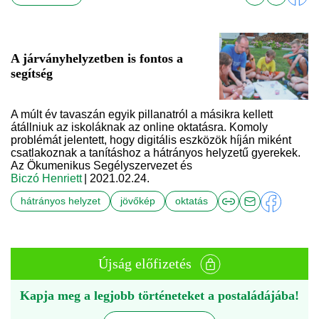
A járványhelyzetben is fontos a
segítség
A múlt év tavaszán egyik pillanatról a másikra kellett
átállniuk az iskoláknak az online oktatásra. Komoly
problémát jelentett, hogy digitális eszközök híján miként
csatlakoznak a tanításhoz a hátrányos helyzetű gyerekek.
Az Ökumenikus Segélyszervezet és
Biczó Henriett
| 2021.02.24.
hátrányos helyzet
jövőkép
oktatás
Újság előfizetés
Kapja meg a legjobb történeteket a postaládájába!