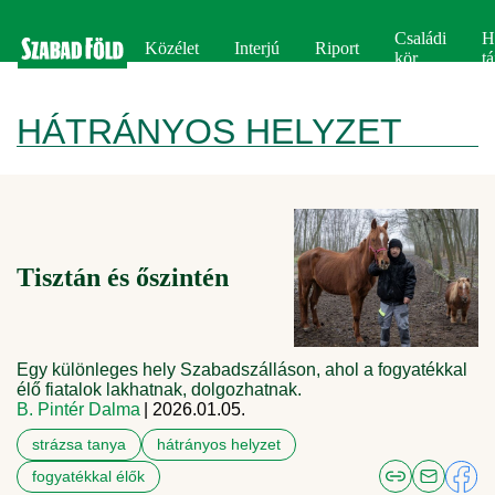
Családi
H
Közélet
Interjú
Riport
kör
tá
HÁTRÁNYOS HELYZET
Tisztán és őszintén
Egy különleges hely Szabadszálláson, ahol a fogyatékkal
élő fiatalok lakhatnak, dolgozhatnak.
B. Pintér Dalma
| 2026.01.05.
strázsa tanya
hátrányos helyzet
fogyatékkal élők