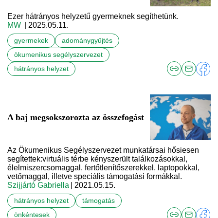
Ezer hátrányos helyzetű gyermeknek segíthetünk.
MW
| 2025.05.11.
gyermekek
adománygyűjtés
ökumenikus segélyszervezet
hátrányos helyzet
A baj megsokszorozta az összefogást
Az Ökumenikus Segélyszervezet munkatársai hősiesen
segítettek:virtuális térbe kényszerült találkozásokkal,
élelmiszercsomaggal, fertőtlenítőszerekkel, laptopokkal,
vetőmaggal, illetve speciális támogatási formákkal.
Szijjártó Gabriella
| 2021.05.15.
hátrányos helyzet
támogatás
önkéntesek