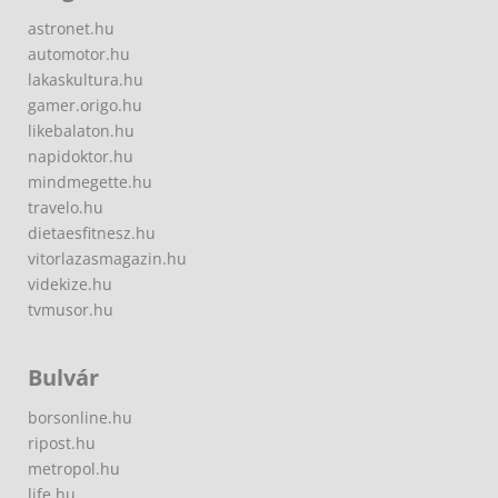
astronet.hu
automotor.hu
lakaskultura.hu
gamer.origo.hu
likebalaton.hu
napidoktor.hu
mindmegette.hu
travelo.hu
dietaesfitnesz.hu
vitorlazasmagazin.hu
videkize.hu
tvmusor.hu
Bulvár
borsonline.hu
ripost.hu
metropol.hu
life.hu