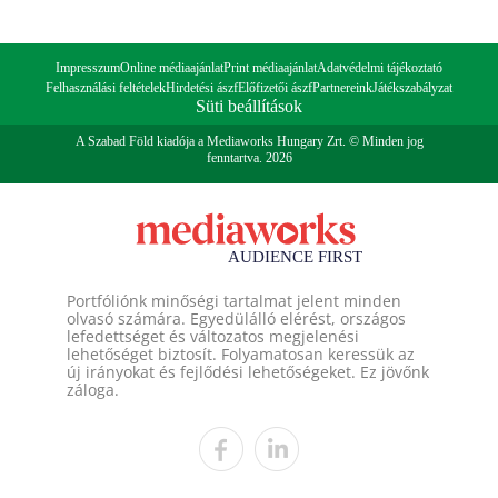
Impresszum
Online médiaajánlat
Print médiaajánlat
Adatvédelmi tájékoztató
Felhasználási feltételek
Hirdetési ászf
Előfizetői ászf
Partnereink
Játékszabályzat
Süti beállítások
A Szabad Föld kiadója a Mediaworks Hungary Zrt. © Minden jog
fenntartva. 2026
Portfóliónk minőségi tartalmat jelent minden
olvasó számára. Egyedülálló elérést, országos
lefedettséget és változatos megjelenési
lehetőséget biztosít. Folyamatosan keressük az
új irányokat és fejlődési lehetőségeket. Ez jövőnk
záloga.