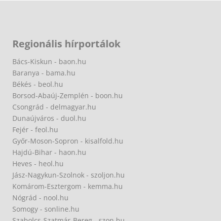
Regionális hírportálok
Bács-Kiskun - baon.hu
Baranya - bama.hu
Békés - beol.hu
Borsod-Abaúj-Zemplén - boon.hu
Csongrád - delmagyar.hu
Dunaújváros - duol.hu
Fejér - feol.hu
Győr-Moson-Sopron - kisalfold.hu
Hajdú-Bihar - haon.hu
Heves - heol.hu
Jász-Nagykun-Szolnok - szoljon.hu
Komárom-Esztergom - kemma.hu
Nógrád - nool.hu
Somogy - sonline.hu
Szabolcs-Szatmár-Bereg - szon.hu