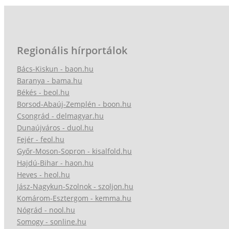
Regionális hírportálok
Bács-Kiskun - baon.hu
Baranya - bama.hu
Békés - beol.hu
Borsod-Abaúj-Zemplén - boon.hu
Csongrád - delmagyar.hu
Dunaújváros - duol.hu
Fejér - feol.hu
Győr-Moson-Sopron - kisalfold.hu
Hajdú-Bihar - haon.hu
Heves - heol.hu
Jász-Nagykun-Szolnok - szoljon.hu
Komárom-Esztergom - kemma.hu
Nógrád - nool.hu
Somogy - sonline.hu