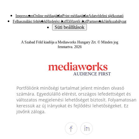
Impresszum
Online médiaajánlat
Print médiaajánlat
Adatvédelmi tájékoztató
Felhasználási feltételek
Hirdetési ászf
Előfizetői ászf
Partnereink
Játékszabályzat
Süti beállítások
A Szabad Föld kiadója a Mediaworks Hungary Zrt. © Minden jog
fenntartva. 2026
Portfóliónk minőségi tartalmat jelent minden olvasó
számára. Egyedülálló elérést, országos lefedettséget és
változatos megjelenési lehetőséget biztosít. Folyamatosan
keressük az új irányokat és fejlődési lehetőségeket. Ez
jövőnk záloga.