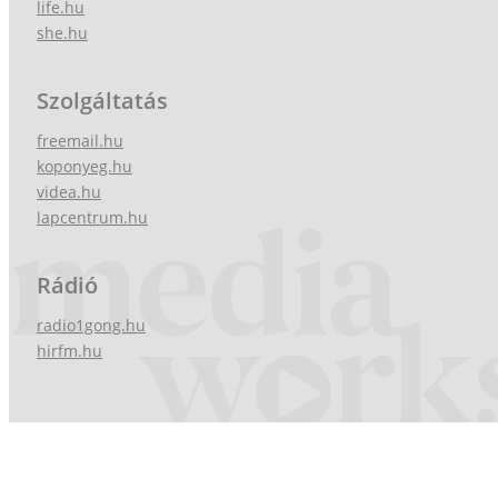
life.hu
she.hu
Szolgáltatás
freemail.hu
koponyeg.hu
videa.hu
lapcentrum.hu
Rádió
radio1gong.hu
hirfm.hu