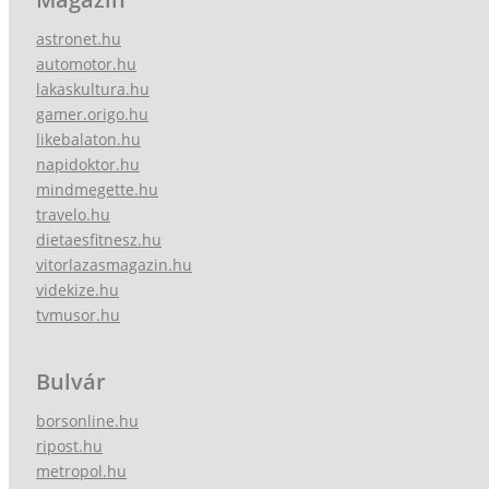
astronet.hu
automotor.hu
lakaskultura.hu
gamer.origo.hu
likebalaton.hu
napidoktor.hu
mindmegette.hu
travelo.hu
dietaesfitnesz.hu
vitorlazasmagazin.hu
videkize.hu
tvmusor.hu
Bulvár
borsonline.hu
ripost.hu
metropol.hu