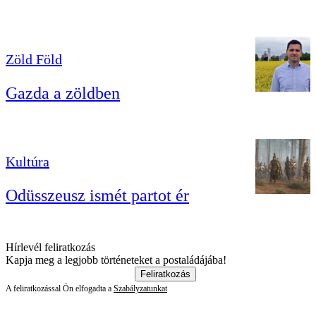
Zöld Föld
Gazda a zöldben
Kultúra
Odüsszeusz ismét partot ér
Hírlevél feliratkozás
Kapja meg a legjobb történeteket a postaládájába!
Feliratkozás
A feliratkozással Ön elfogadta a
Szabályzatunkat