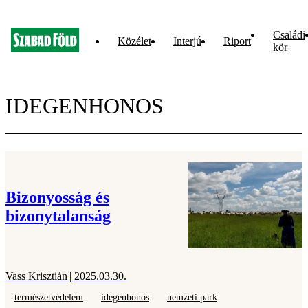
Családi
Közélet
Interjú
Riport
kör
IDEGENHONOS
Bizonyosság és
bizonytalanság
Vass Krisztián
| 2025.03.30.
természetvédelem
idegenhonos
nemzeti park