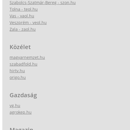
Szabolcs-Szatmár-Bereg - szon.hu
Tolna - teol.hu
Vas - vaol.hu
Veszprém - veol.hu
Zala - zaol.hu
Közélet
magyarnemzet.hu
szabadfold.hu
hirtv.hu
origo.hu
Gazdaság
vg.hu
agrokep.hu
Magazin