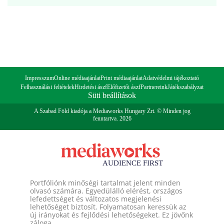
Impresszum
Online médiaajánlat
Print médiaajánlat
Adatvédelmi tájékoztató
Felhasználási feltételek
Hirdetési ászf
Előfizetői ászf
Partnereink
Játékszabályzat
Süti beállítások
A Szabad Föld kiadója a Mediaworks Hungary Zrt. © Minden jog
fenntartva. 2026
Portfóliónk minőségi tartalmat jelent minden
olvasó számára. Egyedülálló elérést, országos
lefedettséget és változatos megjelenési
lehetőséget biztosít. Folyamatosan keressük az
új irányokat és fejlődési lehetőségeket. Ez jövőnk
záloga.