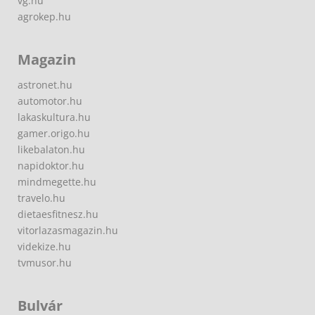
vg.hu
agrokep.hu
Magazin
astronet.hu
automotor.hu
lakaskultura.hu
gamer.origo.hu
likebalaton.hu
napidoktor.hu
mindmegette.hu
travelo.hu
dietaesfitnesz.hu
vitorlazasmagazin.hu
videkize.hu
tvmusor.hu
Bulvár