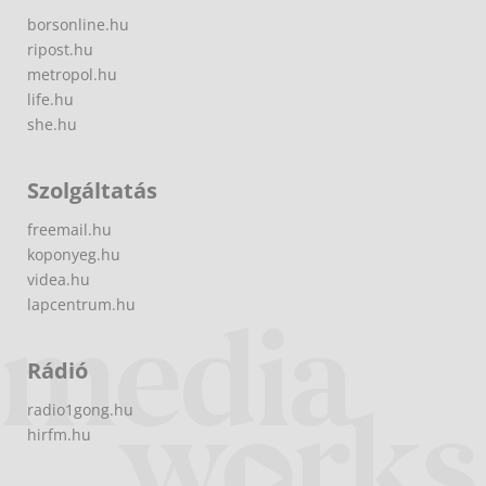
borsonline.hu
ripost.hu
metropol.hu
life.hu
she.hu
Szolgáltatás
freemail.hu
koponyeg.hu
videa.hu
lapcentrum.hu
Rádió
radio1gong.hu
hirfm.hu