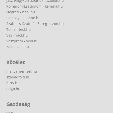
Jász-Nagykun-Szolnok - szoljon.hu
Komárom-Esztergom - kemma.hu
Nógrád - nool.hu
Somogy - sonline.hu
Szabolcs-Szatmár-Bereg - szon.hu
Tolna - teol.hu
Vas - vaol.hu
Veszprém - veol.hu
Zala - zaol.hu
Közélet
magyarnemzet.hu
szabadfold.hu
hirtv.hu
origo.hu
Gazdaság