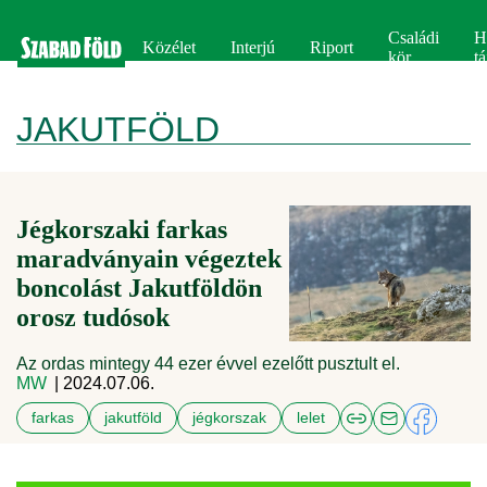
Családi
H
Közélet
Interjú
Riport
kör
tá
JAKUTFÖLD
Jégkorszaki farkas
maradványain végeztek
boncolást Jakutföldön
orosz tudósok
Az ordas mintegy 44 ezer évvel ezelőtt pusztult el.
MW
| 2024.07.06.
farkas
jakutföld
jégkorszak
lelet