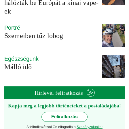
hálózták be Európát a kínai vape-
ek
Portré
Szemeiben tűz lobog
Egészségünk
Málló idő
Hírlevél feliratkozás
Kapja meg a legjobb történeteket a postaládájába!
Feliratkozás
A feliratkozással Ön elfogadta a
Szabályzatunkat