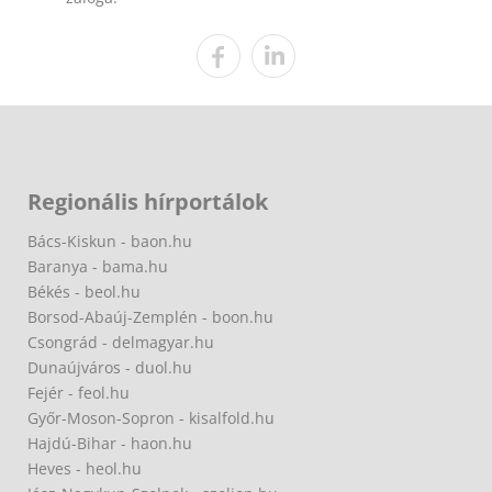
Regionális hírportálok
Bács-Kiskun - baon.hu
Baranya - bama.hu
Békés - beol.hu
Borsod-Abaúj-Zemplén - boon.hu
Csongrád - delmagyar.hu
Dunaújváros - duol.hu
Fejér - feol.hu
Győr-Moson-Sopron - kisalfold.hu
Hajdú-Bihar - haon.hu
Heves - heol.hu