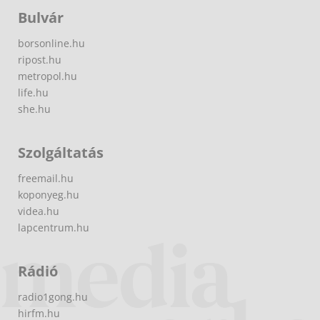
Bulvár
borsonline.hu
ripost.hu
metropol.hu
life.hu
she.hu
Szolgáltatás
freemail.hu
koponyeg.hu
videa.hu
lapcentrum.hu
Rádió
radio1gong.hu
hirfm.hu