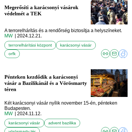
Megerősíti a karácsonyi vásárok
védelmét a TEK
A terrorelhárítás és a rendőrség biztosítja a helyszíneket.
MW
| 2024.12.21.
terrorelhárítási központ
karácsonyi vásár
orfk
Pénteken kezdődik a karácsonyi
vásár a Bazilikánál és a Vörösmarty
téren
Két karácsonyi vásár nyílik november 15-én, pénteken
Budapesten.
MW
| 2024.11.12.
karácsonyi vásár
advent bazilika
vörösmarty tér