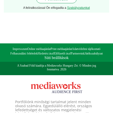
A feliratkozással Ön elfogadta a
Szabályzatunkat
Impresszum
Online médiaajánlat
Print médiaajánlat
Adatvédelmi tájékoztató
Felhasználási feltételek
Hirdetési ászf
Előfizetői ászf
Partnereink
Játékszabályzat
Süti beállítások
A Szabad Föld kiadója a Mediaworks Hungary Zrt. © Minden jog
fenntartva. 2026
Portfóliónk minőségi tartalmat jelent minden
olvasó számára. Egyedülálló elérést, országos
lefedettséget és változatos megjelenési