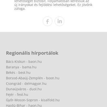
lehetőséget biztosít. Folyamatosan keressük az
új irányokat és fejlődési lehetőségeket. Ez jövőnk
záloga.
Regionális hírportálok
Bács-Kiskun - baon.hu
Baranya - bama.hu
Békés - beol.hu
Borsod-Abaúj-Zemplén - boon.hu
Csongrád - delmagyar.hu
Dunaújváros - duol.hu
Fejér - feol.hu
Győr-Moson-Sopron - kisalfold.hu
Hajdú-Bihar - haon.hu