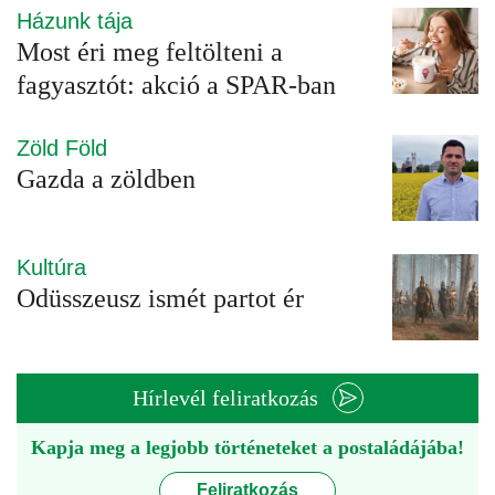
Házunk tája
Most éri meg feltölteni a
fagyasztót: akció a SPAR-ban
Zöld Föld
Gazda a zöldben
Kultúra
Odüsszeusz ismét partot ér
Hírlevél feliratkozás
Kapja meg a legjobb történeteket a postaládájába!
Feliratkozás