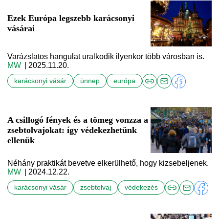
Ezek Európa legszebb karácsonyi
vásárai
Varázslatos hangulat uralkodik ilyenkor több városban is.
MW
| 2025.11.20.
karácsonyi vásár
ünnep
európa
A csillogó fények és a tömeg vonzza a
zsebtolvajokat: így védekezhetünk
ellenük
Néhány praktikát bevetve elkerülhető, hogy kizsebeljenek.
MW
| 2024.12.22.
karácsonyi vásár
zsebtolvaj
védekezés