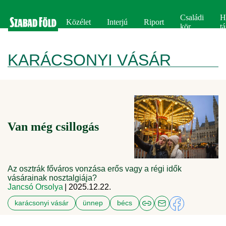
Családi
H
Közélet
Interjú
Riport
kör
tá
KARÁCSONYI VÁSÁR
Van még csillogás
Az osztrák főváros vonzása erős vagy a régi idők
vásárainak nosztalgiája?
Jancsó Orsolya
| 2025.12.22.
karácsonyi vásár
ünnep
bécs