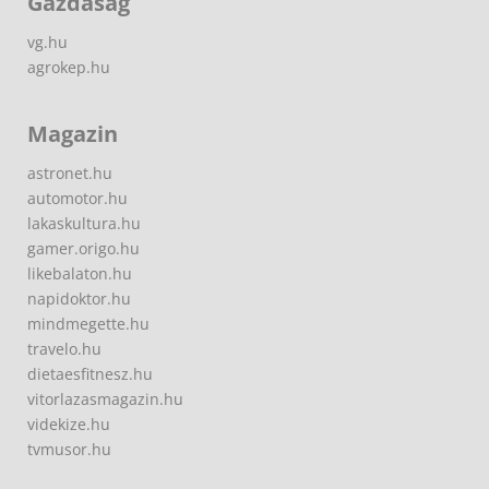
Gazdaság
vg.hu
agrokep.hu
Magazin
astronet.hu
automotor.hu
lakaskultura.hu
gamer.origo.hu
likebalaton.hu
napidoktor.hu
mindmegette.hu
travelo.hu
dietaesfitnesz.hu
vitorlazasmagazin.hu
videkize.hu
tvmusor.hu