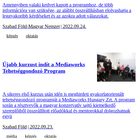
Amennyiben valaki kedvet kapott a programhoz, de több
információra van szüksége, az alábbi összeállításban elolvashatja a
leggyakoribb kérdéseket és az azokra adott válaszokat.
Szabad Föld-Magyar Nemzet
| 2022.09.24.
képzés
oktatás
Újabb kurzust indít a Mediaworks
Tehetséggondozó Program
A sikeres első kurzus után idén is meghirdeti gyakorlatorientált
tehetséggondozó programját a Mediaworks Hungary Zrt. A program
során a résztvevők a magyar konzervatív sajtó kiemelkedő
szereplőiből összeállított előadókkal és mentorokkal dolgozhatnak
együ
Szabad Föld
| 2022.09.23.
média
képzés
oktatás