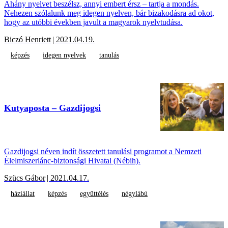
Ahány nyelvet beszélsz, annyi embert érsz – tartja a mondás.
Nehezen szólalunk meg idegen nyelven, bár bizakodásra ad okot,
hogy az utóbbi években javult a magyarok nyelvtudása.
Biczó Henriett
| 2021.04.19.
képzés
idegen nyelvek
tanulás
Kutyaposta – Gazdijogsi
Gazdijogsi néven indít összetett tanulási programot a Nemzeti
Élelmiszerlánc-biztonsági Hivatal (Nébih).
Szücs Gábor
| 2021.04.17.
háziállat
képzés
együttélés
négylábú