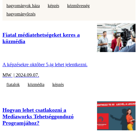
hagyományok háza
képzés
kézművesség
hagyományőrzés
Fiatal médiatehetségeket keres a
közmédia
A képzésekre október 5-ig lehet jelentkezni.
MW
| 2024.09.07.
fiatalok
közmédia
képzés
Hogyan lehet csatlakozni a
Mediaworks Tehetséggondozó
Programjához?