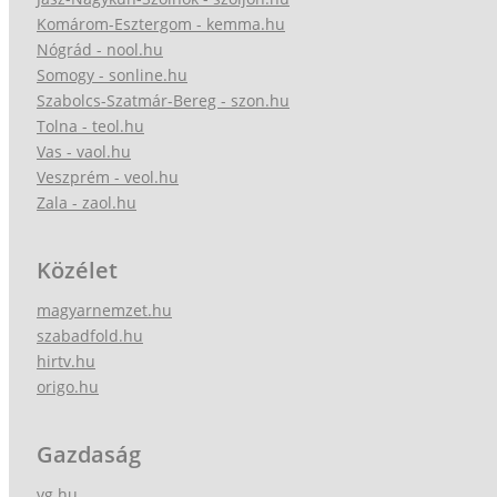
Komárom-Esztergom - kemma.hu
Nógrád - nool.hu
Somogy - sonline.hu
Szabolcs-Szatmár-Bereg - szon.hu
Tolna - teol.hu
Vas - vaol.hu
Veszprém - veol.hu
Zala - zaol.hu
Közélet
magyarnemzet.hu
szabadfold.hu
hirtv.hu
origo.hu
Gazdaság
vg.hu