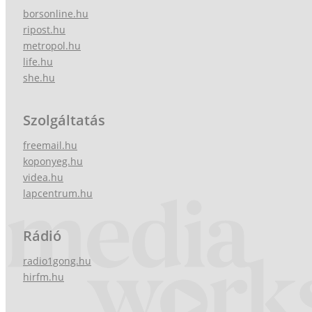
borsonline.hu
ripost.hu
metropol.hu
life.hu
she.hu
Szolgáltatás
freemail.hu
koponyeg.hu
videa.hu
lapcentrum.hu
Rádió
radio1gong.hu
hirfm.hu