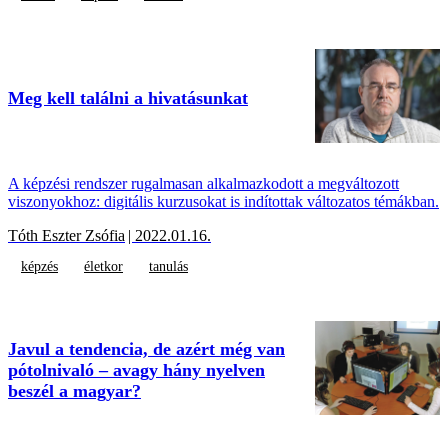
Meg kell találni a hivatásunkat
A képzési rendszer rugalmasan alkalmazkodott a megváltozott
viszonyokhoz: digitális kurzusokat is indítottak változatos témákban.
Tóth Eszter Zsófia
| 2022.01.16.
képzés
életkor
tanulás
Javul a tendencia, de azért még van
pótolnivaló – avagy hány nyelven
beszél a magyar?