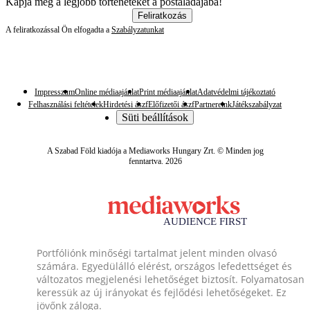
Kapja meg a legjobb történeteket a postaládájába!
Feliratkozás
A feliratkozással Ön elfogadta a
Szabályzatunkat
Impresszum
Online médiaajánlat
Print médiaajánlat
Adatvédelmi tájékoztató
Felhasználási feltételek
Hirdetési ászf
Előfizetői ászf
Partnereink
Játékszabályzat
Süti beállítások
A Szabad Föld kiadója a Mediaworks Hungary Zrt. © Minden jog
fenntartva. 2026
Portfóliónk minőségi tartalmat jelent minden olvasó
számára. Egyedülálló elérést, országos lefedettséget és
változatos megjelenési lehetőséget biztosít. Folyamatosan
keressük az új irányokat és fejlődési lehetőségeket. Ez
jövőnk záloga.