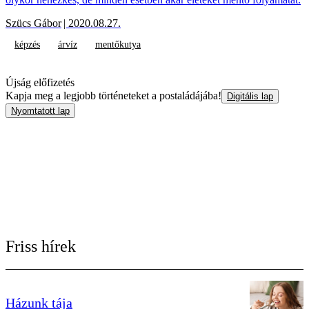
Szücs Gábor
| 2020.08.27.
képzés
árvíz
mentőkutya
Újság előfizetés
Kapja meg a legjobb történeteket a postaládájába!
Digitális lap
Nyomtatott lap
Friss hírek
Házunk tája