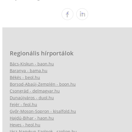
Regionális hírportálok
Bács-Kiskun - baon.hu
Baranya - bama.hu
Békés - beol.hu
Borsod-Abaúj-Zemplén - boon.hu
Csongrád - delmagyar.hu
Dunaújváros - duol.hu
Fejér - feol.hu
Győr-Moson-Sopron - kisalfold.hu
Hajdú-Bihar - haon.hu
Heves - heol.hu
Jász-Nagykun-Szolnok - szoljon.hu