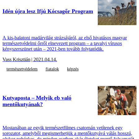
Idén újra lesz Ifjú Kócsagőr Program
A kis-balatoni madárvilág strázsájáról, az első hivatásos magyar
természetvédelmi őrről elnevezett program – a tavalyi vírusos
kényszerszünet után – 2021-ben tovább folytatódik.
Vass Krisztián
| 2021.04.14.
természetvédelem
fiatalok
képzés
Kutyaposta – Melyik eb való
mentőkutyának?
Mostanában az egyik természetfilmes csatornán vetítenek egy
sorozatot, amelyből megismerhetjük a mentőkutyává válás hosszú,
olykor nehézkes, de minden esetben akár életeket mentő folyamatát.