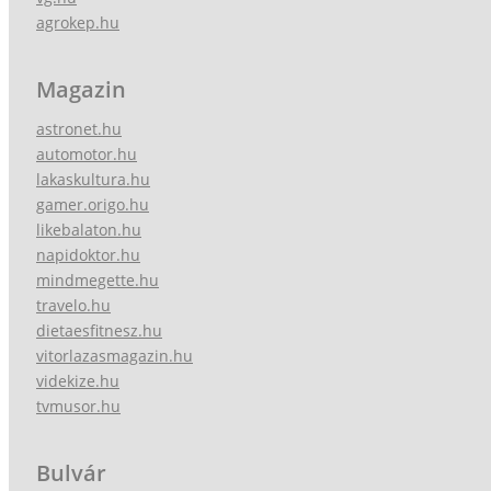
agrokep.hu
Magazin
astronet.hu
automotor.hu
lakaskultura.hu
gamer.origo.hu
likebalaton.hu
napidoktor.hu
mindmegette.hu
travelo.hu
dietaesfitnesz.hu
vitorlazasmagazin.hu
videkize.hu
tvmusor.hu
Bulvár