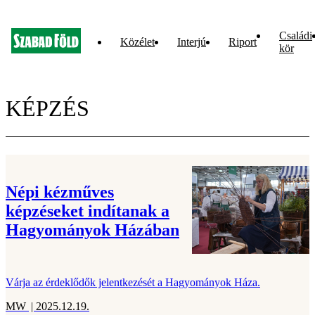
Családi
Közélet
Interjú
Riport
kör
KÉPZÉS
Népi kézműves
képzéseket indítanak a
Hagyományok Házában
Várja az érdeklődők jelentkezését a Hagyományok Háza.
MW
| 2025.12.19.