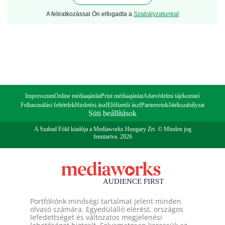
A feliratkozással Ön elfogadta a
Szabályzatunkat
Impresszum
Online médiaajánlat
Print médiaajánlat
Adatvédelmi tájékoztató
Felhasználási feltételek
Hirdetési ászf
Előfizetői ászf
Partnereink
Játékszabályzat
Süti beállítások
A Szabad Föld kiadója a Mediaworks Hungary Zrt. © Minden jog
fenntartva. 2026
Portfóliónk minőségi tartalmat jelent minden
olvasó számára. Egyedülálló elérést, országos
lefedettséget és változatos megjelenési