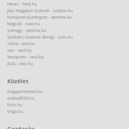
Heves - heol.hu
Jász-Nagykun-Szolnok - szoljon.hu
Komárom-Esztergom - kemma.hu
Nógrád - nool.hu
Somogy - sonline.hu
Szabolcs-Szatmár-Bereg - szon.hu
Tolna - teol.hu
Vas - vaol.hu
Veszprém - veol.hu
Zala - zaol.hu
Közélet
magyarnemzet.hu
szabadfold.hu
hirtv.hu
origo.hu
Gazdaság