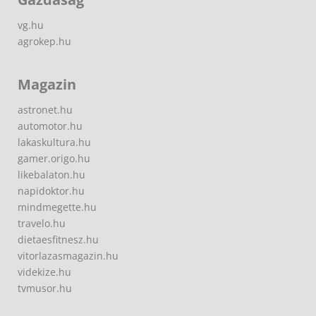
vg.hu
agrokep.hu
Magazin
astronet.hu
automotor.hu
lakaskultura.hu
gamer.origo.hu
likebalaton.hu
napidoktor.hu
mindmegette.hu
travelo.hu
dietaesfitnesz.hu
vitorlazasmagazin.hu
videkize.hu
tvmusor.hu