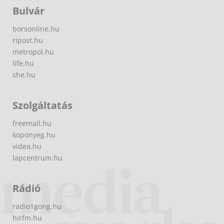
Bulvár
borsonline.hu
ripost.hu
metropol.hu
life.hu
she.hu
Szolgáltatás
freemail.hu
koponyeg.hu
videa.hu
lapcentrum.hu
Rádió
radio1gong.hu
hirfm.hu