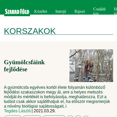
Családi
H
Közélet
Interjú
Riport
kör
tá
KORSZAKOK
Gyümölcsfáink
fejlődése
A gyümölcsfa egyéves kortól élete folyamán különböző
fejlődési szakaszokon megy át, ami a helyes metszés
módját és mértékét is befolyásolja, meghatározza. Ezt a
tudást csak akkor sajátíthatjuk el, ha először megismerjük
a növény biológiai sajátosságait, i
Tegdes László
| 2021.03.29.