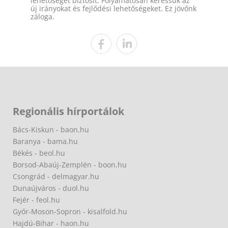
lehetőséget biztosít. Folyamatosan keressük az
új irányokat és fejlődési lehetőségeket. Ez jövőnk
záloga.
Regionális hírportálok
Bács-Kiskun - baon.hu
Baranya - bama.hu
Békés - beol.hu
Borsod-Abaúj-Zemplén - boon.hu
Csongrád - delmagyar.hu
Dunaújváros - duol.hu
Fejér - feol.hu
Győr-Moson-Sopron - kisalfold.hu
Hajdú-Bihar - haon.hu