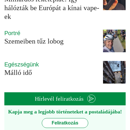
hálózták be Európát a kínai vape-
ek
Portré
Szemeiben tűz lobog
Egészségünk
Málló idő
Hírlevél feliratkozás
Kapja meg a legjobb történeteket a postaládájába!
Feliratkozás