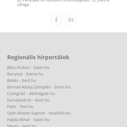
záloga.
Regionális hírportálok
Bács-Kiskun - baon.hu
Baranya - bama.hu
Békés - beol.hu
Borsod-Abaúj-Zemplén - boon.hu
Csongrád - delmagyar.hu
Dunaújváros - duol.hu
Fejér - feol.hu
Győr-Moson-Sopron - kisalfold.hu
Hajdú-Bihar - haon.hu
Heves - heol.hu