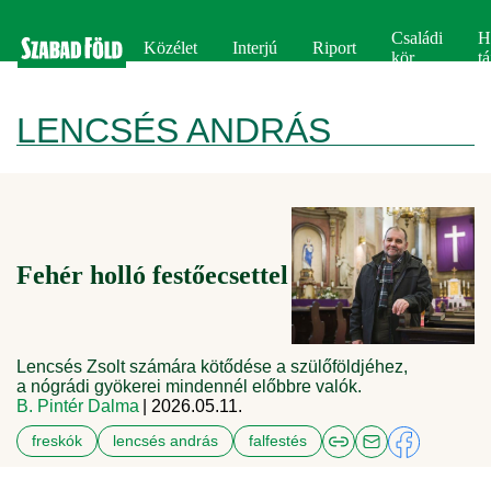
Családi
H
Közélet
Interjú
Riport
kör
tá
LENCSÉS ANDRÁS
Fehér holló festőecsettel
Lencsés Zsolt számára kötődése a szülőföldjéhez,
a nógrádi gyökerei mindennél előbbre valók.
B. Pintér Dalma
| 2026.05.11.
freskók
lencsés andrás
falfestés