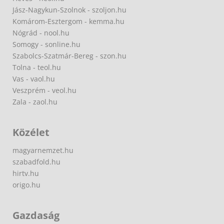
Jász-Nagykun-Szolnok - szoljon.hu
Komárom-Esztergom - kemma.hu
Nógrád - nool.hu
Somogy - sonline.hu
Szabolcs-Szatmár-Bereg - szon.hu
Tolna - teol.hu
Vas - vaol.hu
Veszprém - veol.hu
Zala - zaol.hu
Közélet
magyarnemzet.hu
szabadfold.hu
hirtv.hu
origo.hu
Gazdaság