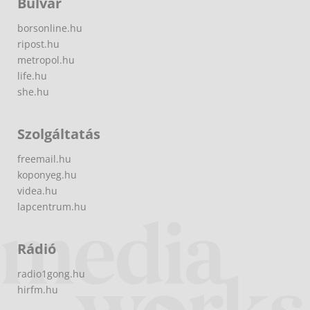
Bulvár
borsonline.hu
ripost.hu
metropol.hu
life.hu
she.hu
Szolgáltatás
freemail.hu
koponyeg.hu
videa.hu
lapcentrum.hu
Rádió
radio1gong.hu
hirfm.hu