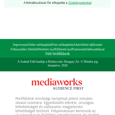
A feliratkozással Ön elfogadta a
Szabályzatunkat
Impresszum
Online médiaajánlat
Print médiaajánlat
Adatvédelmi tájékoztató
Felhasználási feltételek
Hirdetési ászf
Előfizetői ászf
Partnereink
Játékszabályzat
Süti beállítások
A Szabad Föld kiadója a Mediaworks Hungary Zrt. © Minden jog
fenntartva. 2026
Portfóliónk minőségi tartalmat jelent minden
olvasó számára. Egyedülálló elérést, országos
lefedettséget és változatos megjelenési
lehetőséget biztosít. Folyamatosan keressük az
új irányokat és fejlődési lehetőségeket. Ez jövőnk