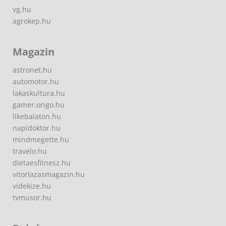
vg.hu
agrokep.hu
Magazin
astronet.hu
automotor.hu
lakaskultura.hu
gamer.origo.hu
likebalaton.hu
napidoktor.hu
mindmegette.hu
travelo.hu
dietaesfitnesz.hu
vitorlazasmagazin.hu
videkize.hu
tvmusor.hu