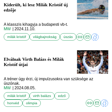
Kiderült, ki lesz Milák Kristóf új
edzője
A klasszis kihagyja a budapesti vb-t.
MW
| 2024.11.10.
milák kristóf
világbajnokság
úszás
Elválnak Virth Balázs és Milák
Kristóf útjai
A tréner úgy érzi, új impulzusokra van szüksége az
úszónak.
MW
| 2024.08.05.
milák kristóf
virth balázs
edző
honvéd
olimpia