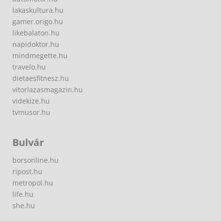
lakaskultura.hu
gamer.origo.hu
likebalaton.hu
napidoktor.hu
mindmegette.hu
travelo.hu
dietaesfitnesz.hu
vitorlazasmagazin.hu
videkize.hu
tvmusor.hu
Bulvár
borsonline.hu
ripost.hu
metropol.hu
life.hu
she.hu