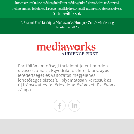
Impresszum
Online médiaajánlat
Print médiaajánlat
Adatvédelmi tájékoztató
Felhasználási feltételek
Hirdetési ászf
Előfizetői ászf
Partnereink
Játékszabályzat
Süti beállítások
A Szabad Föld kiadója a Mediaworks Hungary Zrt. © Minden jog
fenntartva. 2026
Portfóliónk minőségi tartalmat jelent minden
olvasó számára. Egyedülálló elérést, országos
lefedettséget és változatos megjelenési
lehetőséget biztosít. Folyamatosan keressük az
új irányokat és fejlődési lehetőségeket. Ez jövőnk
záloga.