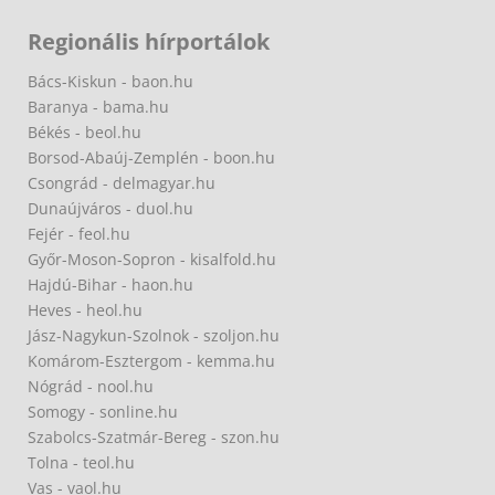
Regionális hírportálok
Bács-Kiskun - baon.hu
Baranya - bama.hu
Békés - beol.hu
Borsod-Abaúj-Zemplén - boon.hu
Csongrád - delmagyar.hu
Dunaújváros - duol.hu
Fejér - feol.hu
Győr-Moson-Sopron - kisalfold.hu
Hajdú-Bihar - haon.hu
Heves - heol.hu
Jász-Nagykun-Szolnok - szoljon.hu
Komárom-Esztergom - kemma.hu
Nógrád - nool.hu
Somogy - sonline.hu
Szabolcs-Szatmár-Bereg - szon.hu
Tolna - teol.hu
Vas - vaol.hu