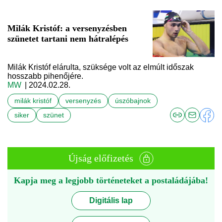
Milák Kristóf: a versenyzésben
szünetet tartani nem hátralépés
Milák Kristóf elárulta, szüksége volt az elmúlt időszak
hosszabb pihenőjére.
MW
| 2024.02.28.
milák kristóf
versenyzés
úszóbajnok
siker
szünet
Újság előfizetés
Kapja meg a legjobb történeteket a postaládájába!
Digitális lap