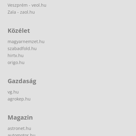
Veszprém - veol.hu
Zala - zaol.hu
Közélet
magyarnemzet.hu
szabadfold.hu
hirtv.hu
origo.hu
Gazdaság
vg.hu
agrokep.hu
Magazin
astronet.hu
automotor.hu