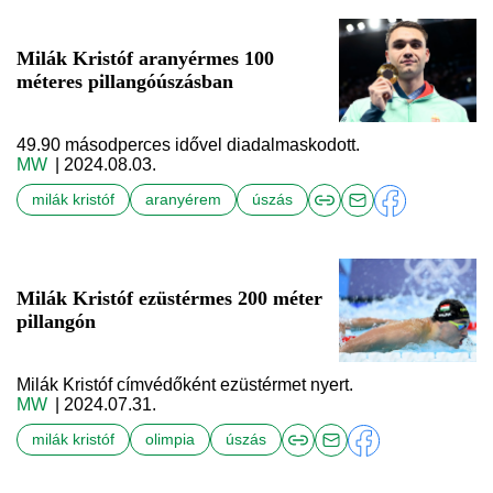
Milák Kristóf aranyérmes 100
méteres pillangóúszásban
49.90 másodperces idővel diadalmaskodott.
MW
| 2024.08.03.
milák kristóf
aranyérem
úszás
Milák Kristóf ezüstérmes 200 méter
pillangón
Milák Kristóf címvédőként ezüstérmet nyert.
MW
| 2024.07.31.
milák kristóf
olimpia
úszás