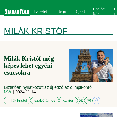
Családi
H
Közélet
Interjú
Riport
kör
tá
MILÁK KRISTÓF
Milák Kristóf még
képes lehet egyéni
csúcsokra
Biztatóan nyilatkozott az új edző az olimpikonról.
MW
| 2024.11.14.
milák kristóf
szabó álmos
karrier