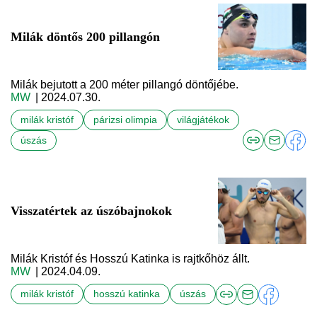
Milák döntős 200 pillangón
Milák bejutott a 200 méter pillangó döntőjébe.
MW
| 2024.07.30.
milák kristóf
párizsi olimpia
világjátékok
úszás
Visszatértek az úszóbajnokok
Milák Kristóf és Hosszú Katinka is rajtkőhöz állt.
MW
| 2024.04.09.
milák kristóf
hosszú katinka
úszás