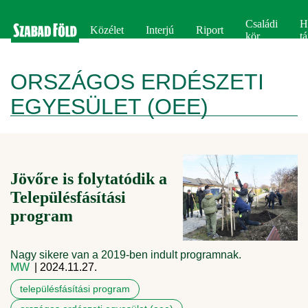
Családi
H
Közélet
Interjú
Riport
kör
tá
ORSZÁGOS ERDÉSZETI
EGYESÜLET (OEE)
Jövőre is folytatódik a
Településfásítási
program
Nagy sikere van a 2019-ben indult programnak.
MW
| 2024.11.27.
településfásítási program