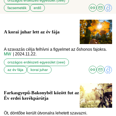
országos erdészeti egyesület (oee)
facsemeték
erdő
A korai juhar lett az év fája
A szavazás célja felhívni a figyelmet az őshonos fajokra.
MW
| 2024.11.22.
országos erdészeti egyesület (oee)
az év fája
korai juhar
Farkasgyepű-Bakonybél között fut az
Év erdei kerékpárútja
Öt, döntőbe került útvonalra lehetett szavazni.