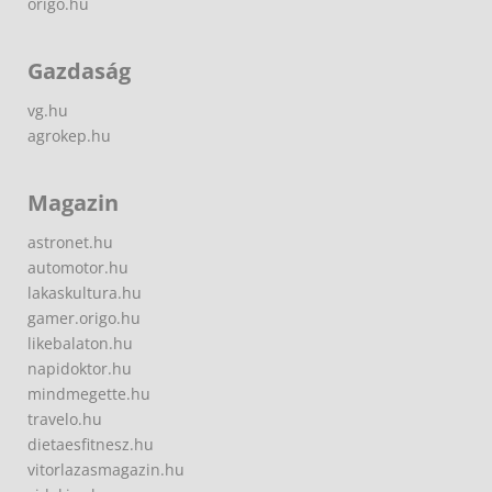
origo.hu
Gazdaság
vg.hu
agrokep.hu
Magazin
astronet.hu
automotor.hu
lakaskultura.hu
gamer.origo.hu
likebalaton.hu
napidoktor.hu
mindmegette.hu
travelo.hu
dietaesfitnesz.hu
vitorlazasmagazin.hu