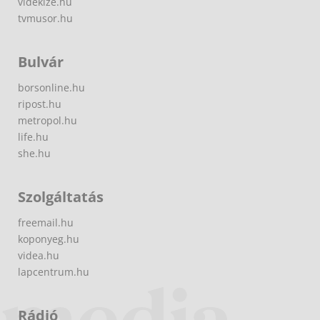
videkize.hu
tvmusor.hu
Bulvár
borsonline.hu
ripost.hu
metropol.hu
life.hu
she.hu
Szolgáltatás
freemail.hu
koponyeg.hu
videa.hu
lapcentrum.hu
Rádió