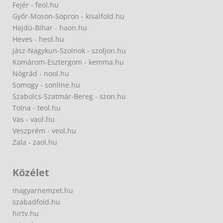
Fejér - feol.hu
Győr-Moson-Sopron - kisalfold.hu
Hajdú-Bihar - haon.hu
Heves - heol.hu
Jász-Nagykun-Szolnok - szoljon.hu
Komárom-Esztergom - kemma.hu
Nógrád - nool.hu
Somogy - sonline.hu
Szabolcs-Szatmár-Bereg - szon.hu
Tolna - teol.hu
Vas - vaol.hu
Veszprém - veol.hu
Zala - zaol.hu
Közélet
magyarnemzet.hu
szabadfold.hu
hirtv.hu