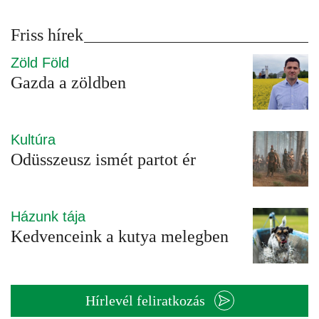
Friss hírek
Zöld Föld
Gazda a zöldben
Kultúra
Odüsszeusz ismét partot ér
Házunk tája
Kedvenceink a kutya melegben
Hírlevél feliratkozás