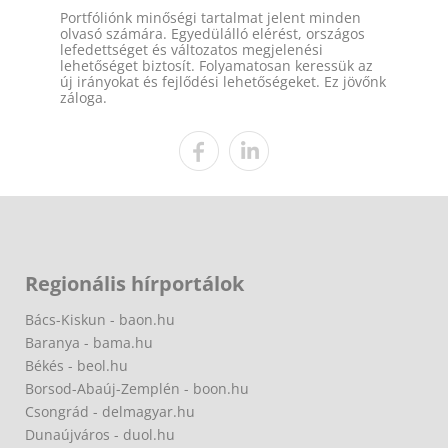
Portfóliónk minőségi tartalmat jelent minden
olvasó számára. Egyedülálló elérést, országos
lefedettséget és változatos megjelenési
lehetőséget biztosít. Folyamatosan keressük az
új irányokat és fejlődési lehetőségeket. Ez jövőnk
záloga.
Regionális hírportálok
Bács-Kiskun - baon.hu
Baranya - bama.hu
Békés - beol.hu
Borsod-Abaúj-Zemplén - boon.hu
Csongrád - delmagyar.hu
Dunaújváros - duol.hu