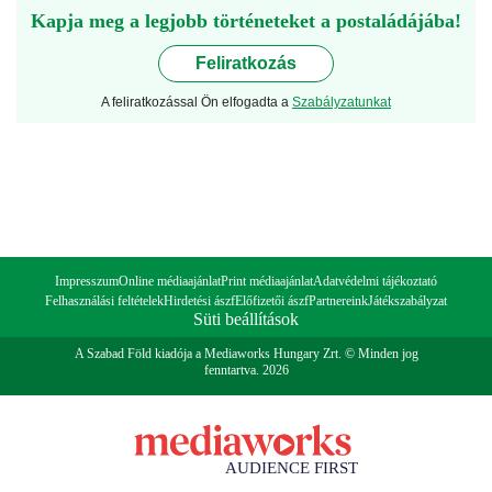
Kapja meg a legjobb történeteket a postaládájába!
Feliratkozás
A feliratkozással Ön elfogadta a
Szabályzatunkat
Impresszum
Online médiaajánlat
Print médiaajánlat
Adatvédelmi tájékoztató
Felhasználási feltételek
Hirdetési ászf
Előfizetői ászf
Partnereink
Játékszabályzat
Süti beállítások
A Szabad Föld kiadója a Mediaworks Hungary Zrt. © Minden jog
fenntartva. 2026