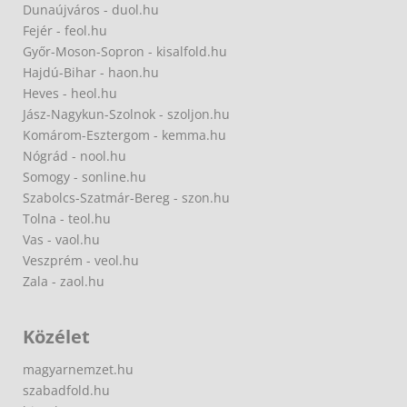
Dunaújváros - duol.hu
Fejér - feol.hu
Győr-Moson-Sopron - kisalfold.hu
Hajdú-Bihar - haon.hu
Heves - heol.hu
Jász-Nagykun-Szolnok - szoljon.hu
Komárom-Esztergom - kemma.hu
Nógrád - nool.hu
Somogy - sonline.hu
Szabolcs-Szatmár-Bereg - szon.hu
Tolna - teol.hu
Vas - vaol.hu
Veszprém - veol.hu
Zala - zaol.hu
Közélet
magyarnemzet.hu
szabadfold.hu