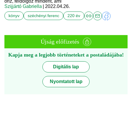
őriz, feldolgoz mindent, ami
Szijjártó Gabriella
| 2022.04.26.
könyv
széchényi ferenc
220 év
Újság előfizetés
Kapja meg a legjobb történeteket a postaládájába!
Digitális lap
Nyomtatott lap