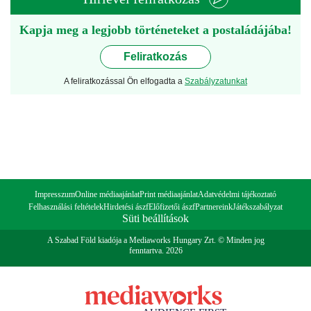
Kapja meg a legjobb történeteket a postaládájába!
Feliratkozás
A feliratkozással Ön elfogadta a
Szabályzatunkat
Impresszum
Online médiaajánlat
Print médiaajánlat
Adatvédelmi tájékoztató
Felhasználási feltételek
Hirdetési ászf
Előfizetői ászf
Partnereink
Játékszabályzat
Süti beállítások
A Szabad Föld kiadója a Mediaworks Hungary Zrt. © Minden jog
fenntartva. 2026