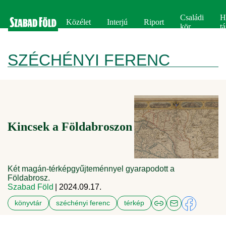
Családi
H
Közélet
Interjú
Riport
kör
tá
SZÉCHÉNYI FERENC
Kincsek a Földabroszon
Két magán-térképgyűjteménnyel gyarapodott a
Földabrosz.
Szabad Föld
| 2024.09.17.
könyvtár
széchényi ferenc
térkép