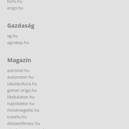
hirtv.hu
origo.hu
Gazdaság
vg.hu
agrokep.hu
Magazin
astronet.hu
automotor.hu
lakaskultura.hu
gamer.origo.hu
likebalaton.hu
napidoktor.hu
mindmegette.hu
travelo.hu
dietaesfitnesz.hu