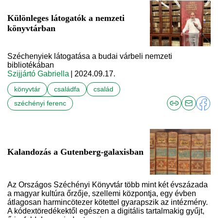
Különleges látogatók a nemzeti
könyvtárban
Széchenyiek látogatása a budai várbeli nemzeti
bibliotékában
Szijjártó Gabriella
| 2024.09.17.
könyvtár
családfa
család
széchényi ferenc
Kalandozás a Gutenberg-galaxisban
Az Országos Széchényi Könyvtár több mint két évszázada
a magyar kultúra őrzője, szellemi központja, egy évben
átlagosan harmincötezer kötettel gyarapszik az intézmény.
A kódextöredékektől egészen a digitális tartalmakig gyűjt,