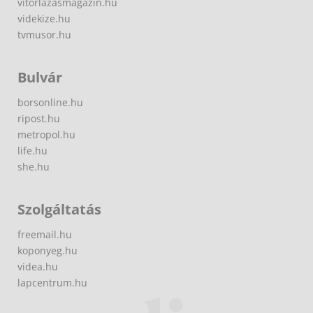
vitorlazasmagazin.hu
videkize.hu
tvmusor.hu
Bulvár
borsonline.hu
ripost.hu
metropol.hu
life.hu
she.hu
Szolgáltatás
freemail.hu
koponyeg.hu
videa.hu
lapcentrum.hu