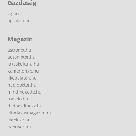
Gazdaság
vg.hu
agrokep.hu
Magazin
astronet.hu
automotor.hu
lakaskultura.hu
gamer.origo.hu
likebalaton.hu
napidoktor.hu
mindmegette.hu
travelo.hu
dietaesfitnesz.hu
vitorlazasmagazin.hu
videkize.hu
tvmusor.hu