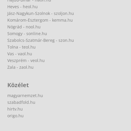
Heves - heol.hu
Jász-Nagykun-Szolnok - szoljon.hu
Komárom-Esztergom - kemma.hu
Nógrád - nool.hu
Somogy - sonline.hu
Szabolcs-Szatmár-Bereg - szon.hu
Tolna - teol.hu
Vas - vaol.hu
Veszprém - veol.hu
Zala - zaol.hu
Közélet
magyarnemzet.hu
szabadfold.hu
hirtv.hu
origo.hu