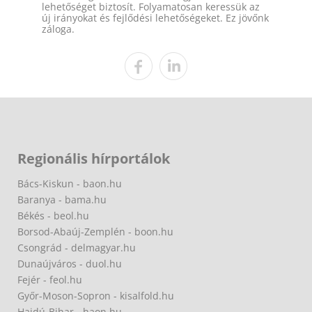
lehetőséget biztosít. Folyamatosan keressük az
új irányokat és fejlődési lehetőségeket. Ez jövőnk
záloga.
Regionális hírportálok
Bács-Kiskun - baon.hu
Baranya - bama.hu
Békés - beol.hu
Borsod-Abaúj-Zemplén - boon.hu
Csongrád - delmagyar.hu
Dunaújváros - duol.hu
Fejér - feol.hu
Győr-Moson-Sopron - kisalfold.hu
Hajdú-Bihar - haon.hu