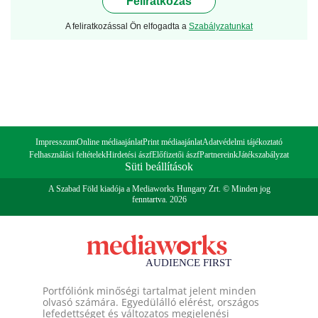
Feliratkozás
A feliratkozással Ön elfogadta a
Szabályzatunkat
Impresszum
Online médiaajánlat
Print médiaajánlat
Adatvédelmi tájékoztató
Felhasználási feltételek
Hirdetési ászf
Előfizetői ászf
Partnereink
Játékszabályzat
Süti beállítások
A Szabad Föld kiadója a Mediaworks Hungary Zrt. © Minden jog
fenntartva. 2026
Portfóliónk minőségi tartalmat jelent minden
olvasó számára. Egyedülálló elérést, országos
lefedettséget és változatos megjelenési