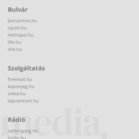
Bulvár
borsonline.hu
ripost.hu
metropol.hu
life.hu
she.hu
Szolgáltatás
freemail.hu
koponyeg.hu
videa.hu
lapcentrum.hu
Rádió
radio1gong.hu
hirfm.hu