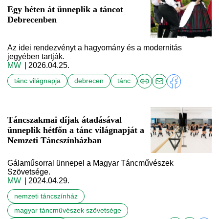
Egy héten át ünneplik a táncot
Debrecenben
Az idei rendezvényt a hagyomány és a modernitás
jegyében tartják.
MW
| 2026.04.25.
tánc világnapja
debrecen
tánc
Táncszakmai díjak átadásával
ünneplik hétfőn a tánc világnapját a
Nemzeti Táncszínházban
Gálaműsorral ünnepel a Magyar Táncművészek
Szövetsége.
MW
| 2024.04.29.
nemzeti táncszínház
magyar táncművészek szövetsége