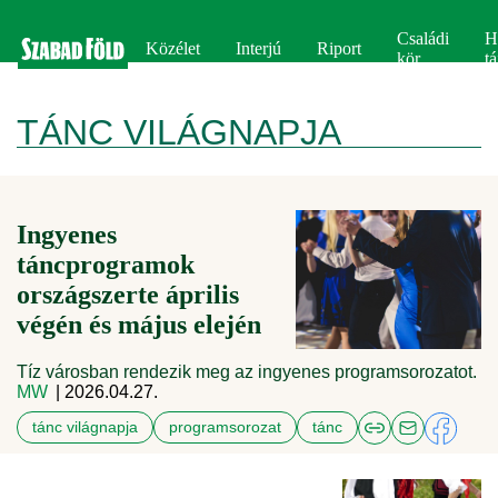
Családi
H
Közélet
Interjú
Riport
kör
tá
TÁNC VILÁGNAPJA
Ingyenes
táncprogramok
országszerte április
végén és május elején
Tíz városban rendezik meg az ingyenes programsorozatot.
MW
| 2026.04.27.
tánc világnapja
programsorozat
tánc