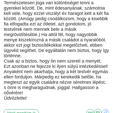
Természetesen joga van különbséget tenni a
gyerekei között. De, mint édesanyának, számolnia
kell vele, hogy ezzel viszályt és haragot kelt a két fia
között. (Amúgy pedig csodálkozom, hogy a kisebbik
fia elfogadta ezt az ötletet, azt gondolom, jó
testvérek nem mennek bele a másik
megrövidítésébe.) Ha attól fél, hogy nagyobbik
menye kiszekírozná a másik családot a nyaralóból,
akkor ezt jogi biztosítékokkal megelőzheti, ebben
ügyvéd segíthet. De egyáltalán nem biztos, hogy így
történne.
Csak az a biztos, hogy ön nem szereti a menyét.
Ezt azonban ne fejezze ki ilyen súlyú intézkedéssel!
Anyaként nem akarhatja, hogy a két testvér egymás
ellen forduljon. Márpedig ez kerekedik belőle, ha
megteszi az egyik családra nézve sérelmes lépést,
s önre is megharagudnak, joggal. Hallgasson a
nővérére!
Üdvözlettel:
kinek mondjam el