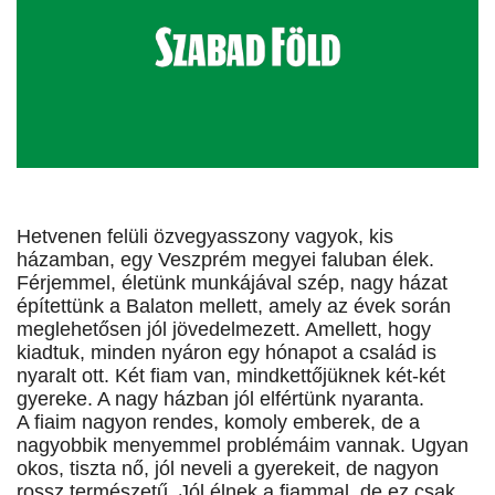
Hetvenen felüli özvegyasszony vagyok, kis
házamban, egy Veszprém megyei faluban élek.
Férjemmel, életünk munkájával szép, nagy házat
építettünk a Balaton mellett, amely az évek során
meglehetősen jól jövedelmezett. Amellett, hogy
kiadtuk, minden nyáron egy hónapot a család is
nyaralt ott. Két fiam van, mindkettőjüknek két-két
gyereke. A nagy házban jól elfértünk nyaranta.
A fiaim nagyon rendes, komoly emberek, de a
nagyobbik menyemmel problémáim vannak. Ugyan
okos, tiszta nő, jól neveli a gyerekeit, de nagyon
rossz természetű. Jól élnek a fiammal, de ez csak