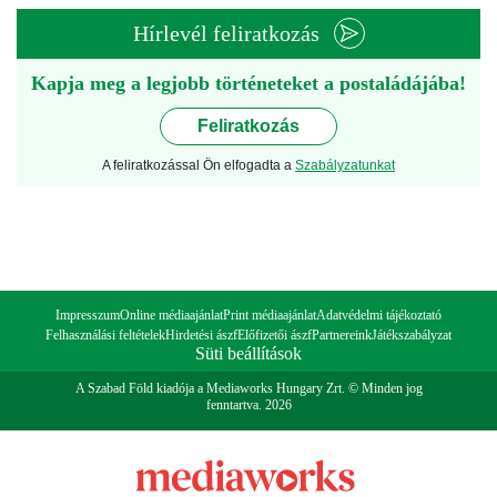
Hírlevél feliratkozás
Kapja meg a legjobb történeteket a postaládájába!
Feliratkozás
A feliratkozással Ön elfogadta a
Szabályzatunkat
Impresszum
Online médiaajánlat
Print médiaajánlat
Adatvédelmi tájékoztató
Felhasználási feltételek
Hirdetési ászf
Előfizetői ászf
Partnereink
Játékszabályzat
Süti beállítások
A Szabad Föld kiadója a Mediaworks Hungary Zrt. © Minden jog
fenntartva. 2026