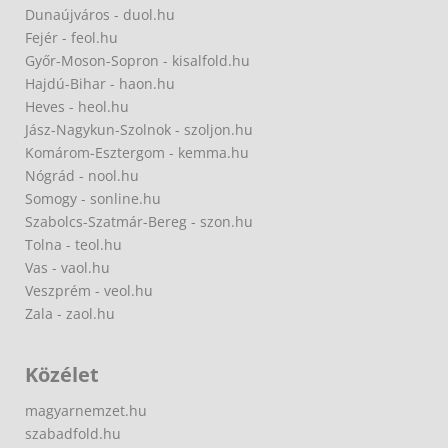
Dunaújváros - duol.hu
Fejér - feol.hu
Győr-Moson-Sopron - kisalfold.hu
Hajdú-Bihar - haon.hu
Heves - heol.hu
Jász-Nagykun-Szolnok - szoljon.hu
Komárom-Esztergom - kemma.hu
Nógrád - nool.hu
Somogy - sonline.hu
Szabolcs-Szatmár-Bereg - szon.hu
Tolna - teol.hu
Vas - vaol.hu
Veszprém - veol.hu
Zala - zaol.hu
Közélet
magyarnemzet.hu
szabadfold.hu