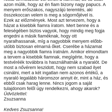
azon múlik, hogy az én fiam bizony nagy papucs. A
menyem erőszakos, nagyszájú teremtés, aki
összekoccan velem is meg a sógornőjével is.
Ezek az előzmények. Most azt tervezem, hogy a
házat a kisebbik fiamra íratom. Mert benne és a
feleségében biztos vagyok, hogy mindig meg fogja
engedni a másik fiaméknak, hogy ott
nyaralhassanak, míg a nagyobbik menyem előbb-
utóbb biztosan elmarná őket. Cserébe a házamat
meg a nagyobbik fiamra íratnám. Amikor elmondtam
a tervem a kisebbik fiamnak, megígérte, hogy a
testvéréék továbbra is használhatnák a nyaralót. De
most a nővérem leszidott, hogy nem szabad ilyet
csinálni, mert a két ingatlan nem azonos értékű, a
nyaraló legalább háromszor annyit ér, mint a ház, és
ebből csak harag lenne. Nincs jogom a saját
tulajdonom felől úgy rendelkezni, ahogy akarok?
Üdvözlettel:
Zsuzsanna
Kedves Zsuzsanna!