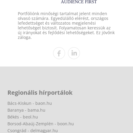
Portfóliónk minőségi tartalmat jelent minden
olvasó számára. Egyedülálló elérést, országos
lefedettséget és változatos megjelenési
lehetőséget biztosít. Folyamatosan keressük az
új irányokat és fejlődési lehetőségeket. Ez jövőnk
záloga.
Regionális hírportálok
Bács-Kiskun - baon.hu
Baranya - bama.hu
Békés - beol.hu
Borsod-Abaúj-Zemplén - boon.hu
Csongrád - delmagyar.hu