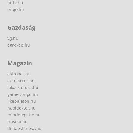
hirtv.hu
origo.hu
Gazdaság
vg.hu
agrokep.hu
Magazin
astronet.hu
automotor.hu
lakaskultura.hu
gamer.origo.hu
likebalaton.hu
napidoktor.hu
mindmegette.hu
travelo.hu
dietaesfitnesz.hu