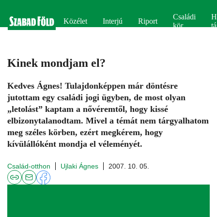
Családi
H
Közélet
Interjú
Riport
kör
tá
Kinek mondjam el?
Kedves Ágnes! Tulajdonképpen már döntésre
jutottam egy családi jogi ügyben, de most olyan
„letolást” kaptam a nővéremtől, hogy kissé
elbizonytalanodtam. Mivel a témát nem tárgyalhatom
meg széles körben, ezért megkérem, hogy
kívülállóként mondja el véleményét.
Család-otthon
Ujlaki Ágnes
2007. 10. 05.