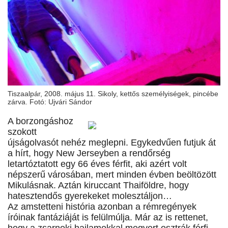
Tiszaalpár, 2008. május 11. Sikoly, kettős személyiségek, pincébe
zárva. Fotó: Ujvári Sándor
A borzongáshoz
szokott
újságolvasót nehéz meglepni. Egykedvűen futjuk át
a hírt, hogy New Jerseyben a rendőrség
letartóztatott egy 66 éves férfit, aki azért volt
népszerű városában, mert minden évben beöltözött
Mikulásnak. Aztán kiruccant Thaiföldre, hogy
hatesztendős gyerekeket molesztáljon…
Az amstetteni história azonban a rémregények
íróinak fantáziáját is felülmúlja. Már az is rettenet,