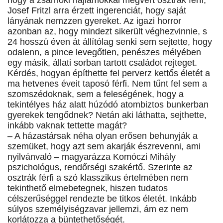
hogy a zsarnoki hajlamokkal megvert osztrák férfi,
Josef Fritzl arra érzett ingerenciát, hogy saját
lányának nemzzen gyereket. Az igazi horror
azonban az, hogy mindezt sikerült véghezvinnie, s
24 hosszú éven át állítólag senki sem sejtette, hogy
odalenn, a pince levegőtlen, penészes mélyében
egy másik, állati sorban tartott családot rejteget.
Kérdés, hogyan építhette fel perverz kettős életét a
ma hetvenes éveit taposó férfi. Nem tűnt fel sem a
szomszédoknak, sem a feleségének, hogy a
tekintélyes ház alatt húzódó atombiztos bunkerban
gyerekek tengődnek? Netán aki láthatta, sejthette,
inkább vaknak tettette magát?
– A házastársak néha olyan erősen behunyják a
szemüket, hogy azt sem akarják észrevenni, ami
nyilvánvaló – magyarázza Komóczi Mihály
pszichológus, rendőrségi szakértő. Szerinte az
osztrák férfi a szó klasszikus értelmében nem
tekinthető elmebetegnek, hiszen tudatos
célszerűséggel rendezte be titkos életét. Inkább
súlyos személyiségzavar jellemzi, ám ez nem
korlátozza a büntethetőségét.