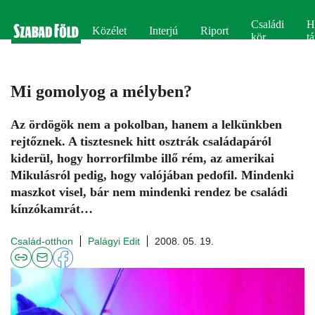
Családi
H
Közélet
Interjú
Riport
kör
tá
Mi gomolyog a mélyben?
Az ördögök nem a pokolban, hanem a lelkünkben
rejtőznek. A tisztesnek hitt osztrák családapáról
kiderül, hogy horrorfilmbe illő rém, az amerikai
Mikulásról pedig, hogy valójában pedofil. Mindenki
maszkot visel, bár nem mindenki rendez be családi
kínzókamrát…
Család-otthon
Palágyi Edit
2008. 05. 19.