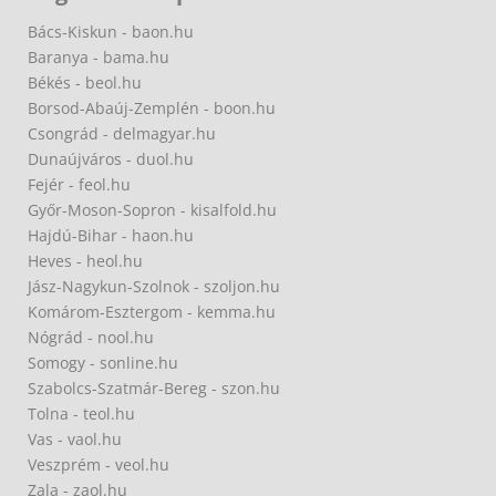
Bács-Kiskun - baon.hu
Baranya - bama.hu
Békés - beol.hu
Borsod-Abaúj-Zemplén - boon.hu
Csongrád - delmagyar.hu
Dunaújváros - duol.hu
Fejér - feol.hu
Győr-Moson-Sopron - kisalfold.hu
Hajdú-Bihar - haon.hu
Heves - heol.hu
Jász-Nagykun-Szolnok - szoljon.hu
Komárom-Esztergom - kemma.hu
Nógrád - nool.hu
Somogy - sonline.hu
Szabolcs-Szatmár-Bereg - szon.hu
Tolna - teol.hu
Vas - vaol.hu
Veszprém - veol.hu
Zala - zaol.hu