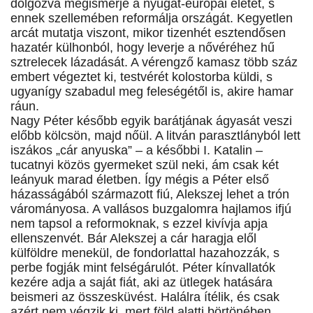
dolgozva megismerje a nyugat-európai életet, s
ennek szellemében reformálja országát. Kegyetlen
arcát mutatja viszont, mikor tizenhét esztendősen
hazatér külhonból, hogy leverje a nővéréhez hű
sztrelecek lázadását. A vérengző kamasz több száz
embert végeztet ki, testvérét kolostorba küldi, s
ugyanígy szabadul meg feleségétől is, akire hamar
ráun.
Nagy Péter később egyik barátjának ágyasát veszi
előbb kölcsön, majd nőül. A litván parasztlányból lett
iszákos „cár anyuska” – a későbbi I. Katalin –
tucatnyi közös gyermeket szül neki, ám csak két
leányuk marad életben. Így mégis a Péter első
házasságából származott fiú, Alekszej lehet a trón
várományosa. A vallásos buzgalomra hajlamos ifjú
nem tapsol a reformoknak, s ezzel kivívja apja
ellenszenvét. Bár Alekszej a cár haragja elől
külföldre menekül, de fondorlattal hazahozzák, s
perbe fogják mint felségárulót. Péter kínvallatók
kezére adja a saját fiát, aki az ütlegek hatására
beismeri az összesküvést. Halálra ítélik, és csak
azért nem végzik ki, mert föld alatti börtönében