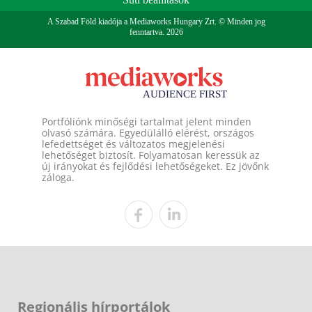
A Szabad Föld kiadója a Mediaworks Hungary Zrt. © Minden jog
fenntartva. 2026
Portfóliónk minőségi tartalmat jelent minden
olvasó számára. Egyedülálló elérést, országos
lefedettséget és változatos megjelenési
lehetőséget biztosít. Folyamatosan keressük az
új irányokat és fejlődési lehetőségeket. Ez jövőnk
záloga.
Regionális hírportálok