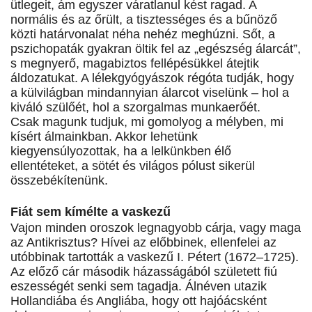
ütlegeit, ám egyszer váratlanul kést ragad. A
normális és az őrült, a tisztességes és a bűnöző
közti határvonalat néha nehéz meghúzni. Sőt, a
pszichopaták gyakran öltik fel az „egészség álarcát”,
s megnyerő, magabiztos fellépésükkel átejtik
áldozatukat. A lélekgyógyászok régóta tudják, hogy
a külvilágban mindannyian álarcot viselünk – hol a
kiváló szülőét, hol a szorgalmas munkaerőét.
Csak magunk tudjuk, mi gomolyog a mélyben, mi
kísért álmainkban. Akkor lehetünk
kiegyensúlyozottak, ha a lelkünkben élő
ellentéteket, a sötét és világos pólust sikerül
összebékítenünk.
Fiát sem kímélte a vaskezű
Vajon minden oroszok legnagyobb cárja, vagy maga
az Antikrisztus? Hívei az előbbinek, ellenfelei az
utóbbinak tartották a vaskezű I. Pétert (1672–1725).
Az előző cár második házasságából született fiú
eszességét senki sem tagadja. Álnéven utazik
Hollandiába és Angliába, hogy ott hajóácsként