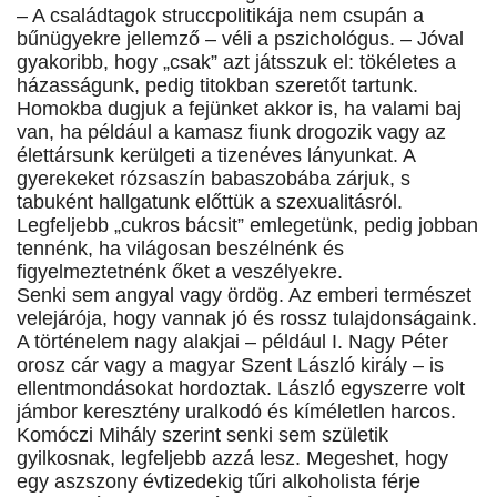
– A családtagok struccpolitikája nem csupán a
bűnügyekre jellemző – véli a pszichológus. – Jóval
gyakoribb, hogy „csak” azt játsszuk el: tökéletes a
házasságunk, pedig titokban szeretőt tartunk.
Homokba dugjuk a fejünket akkor is, ha valami baj
van, ha például a kamasz fiunk drogozik vagy az
élettársunk kerülgeti a tizenéves lányunkat. A
gyerekeket rózsaszín babaszobába zárjuk, s
tabuként hallgatunk előttük a szexualitásról.
Legfeljebb „cukros bácsit” emlegetünk, pedig jobban
tennénk, ha világosan beszélnénk és
figyelmeztetnénk őket a veszélyekre.
Senki sem angyal vagy ördög. Az emberi természet
velejárója, hogy vannak jó és rossz tulajdonságaink.
A történelem nagy alakjai – például I. Nagy Péter
orosz cár vagy a magyar Szent László király – is
ellentmondásokat hordoztak. László egyszerre volt
jámbor keresztény uralkodó és kíméletlen harcos.
Komóczi Mihály szerint senki sem születik
gyilkosnak, legfeljebb azzá lesz. Megeshet, hogy
egy aszszony évtizedekig tűri alkoholista férje