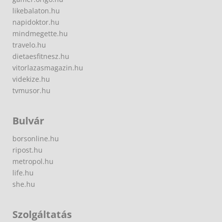
likebalaton.hu
napidoktor.hu
mindmegette.hu
travelo.hu
dietaesfitnesz.hu
vitorlazasmagazin.hu
videkize.hu
tvmusor.hu
Bulvár
borsonline.hu
ripost.hu
metropol.hu
life.hu
she.hu
Szolgáltatás