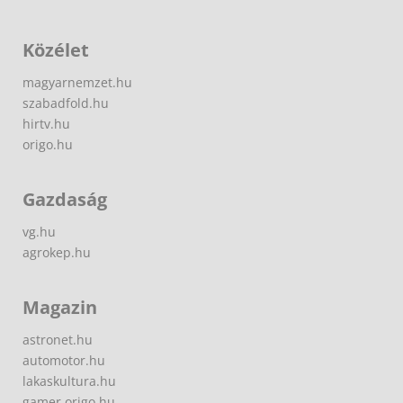
Közélet
magyarnemzet.hu
szabadfold.hu
hirtv.hu
origo.hu
Gazdaság
vg.hu
agrokep.hu
Magazin
astronet.hu
automotor.hu
lakaskultura.hu
gamer.origo.hu