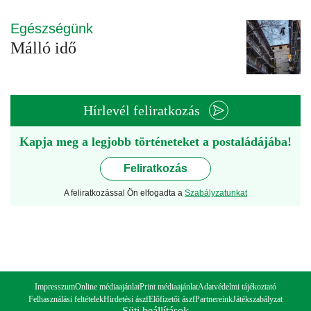
Egészségünk
Málló idő
Hírlevél feliratkozás
Kapja meg a legjobb történeteket a postaládájába!
Feliratkozás
A feliratkozással Ön elfogadta a
Szabályzatunkat
Impresszum
Online médiaajánlat
Print médiaajánlat
Adatvédelmi tájékoztató
Felhasználási feltételek
Hirdetési ászf
Előfizetői ászf
Partnereink
Játékszabályzat
Süti beállítások