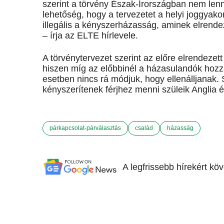
szerint a törvény Észak-Írországban nem lenn
lehetőség, hogy a tervezetet a helyi joggyako
illegális a kényszerházasság, aminek elrende
– írja az ELTE hírlevele.
A törvénytervezet szerint az előre elrendez
hiszen míg az előbbinél a házasulandók hozzá
esetben nincs rá módjuk, hogy ellenálljanak.
kényszerítenek férjhez menni szüleik Anglia é
párkapcsolat-párválasztás
család
házasság
A legfrissebb hírekért kö