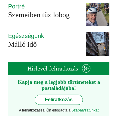
Portré
Szemeiben tűz lobog
Egészségünk
Málló idő
Hírlevél feliratkozás
Kapja meg a legjobb történeteket a
postaládájába!
Feliratkozás
A feliratkozással Ön elfogadta a
Szabályzatunkat