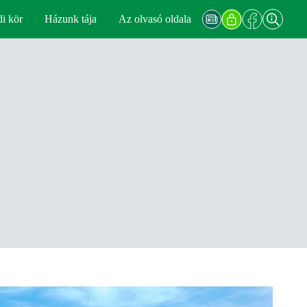
di kör
Házunk tája
Az olvasó oldala