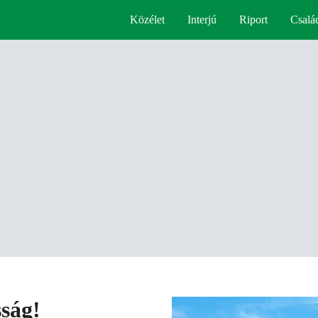
Közélet
Interjú
Riport
Csalá
ság!