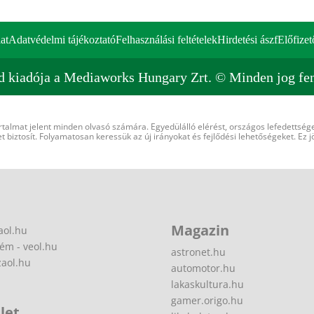
at
Adatvédelmi tájékoztató
Felhasználási feltételek
Hirdetési ászf
Előfizet
d kiadója a Mediaworks Hungary Zrt. © Minden jog fen
rtalmat jelent minden olvasó számára. Egyedülálló elérést, országos lefedettsége
 biztosít. Folyamatosan keressük az új irányokat és fejlődési lehetőségeket. Ez j
Magazin
aol.hu
ém - veol.hu
astronet.hu
zaol.hu
automotor.hu
lakaskultura.hu
gamer.origo.hu
let