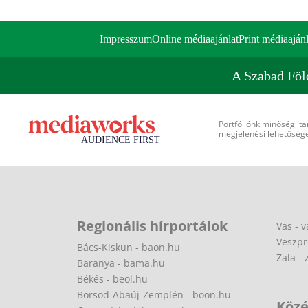
Impresszum
Online médiaajánlat
Print médiaajánl
A Szabad Föl
Portfóliónk minőségi ta
megjelenési lehetőséget
Regionális hírportálok
Vas - v
Veszpr
Bács-Kiskun - baon.hu
Zala - 
Baranya - bama.hu
Békés - beol.hu
Borsod-Abaúj-Zemplén - boon.hu
Közé