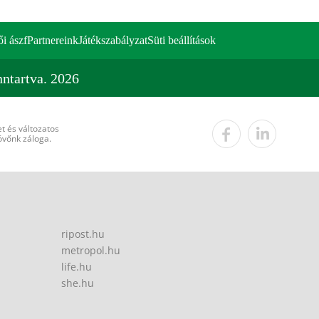
ői ászf
Partnereink
Játékszabályzat
Süti beállítások
ntartva. 2026
t és változatos
övőnk záloga.
ripost.hu
metropol.hu
life.hu
she.hu