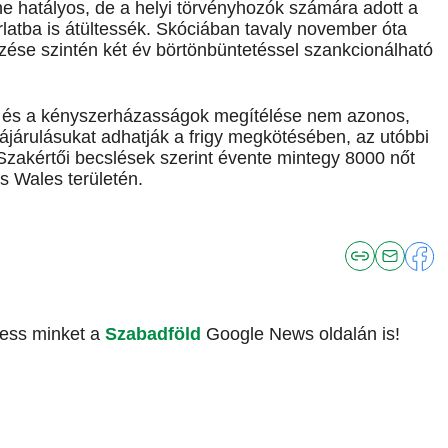
e hatályos, de a helyi törvényhozók számára adott a
rlatba is átültessék. Skóciában tavaly november óta
zése szintén két év börtönbüntetéssel szankcionálható
ett és a kényszerházasságok megítélése nem azonos,
járulásukat adhatják a frigy megkötésében, az utóbbi
 Szakértői becslések szerint évente mintegy 8000 nőt
s Wales területén.
vess minket a
Szabadföld
Google News oldalán is!