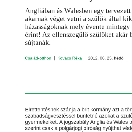
Angliában és Walesben egy tervezett 
akarnak véget vetni a szülők által kik
házasságoknak mely évente mintegy
érint! Az ellenszegülő szülőket akár 
sújtanák.
Család-otthon
Kovács Réka
2012. 06. 25. hétfő
Elrettentésnek szánja a brit kormány azt a tör
szabadságvesztéssel büntetné azokat a szülő
gyermekeiket. A jogszabály Anglia és Wales te
szerint csak a polgárjogi bíróság nyújthat vé