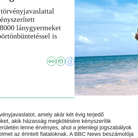
törvényjavaslattal
ényszerített
 8000 lánygyermeket
börtönbüntetéssel is
vényjavaslatot, amely akár két évig terjedő
ket, akik házasság megkötésére kényszerítik
rületén lenne érvényes, ahol a jelenlegi jogszabályok
delmet az érintett fiataloknak. A BBC News beszámolója