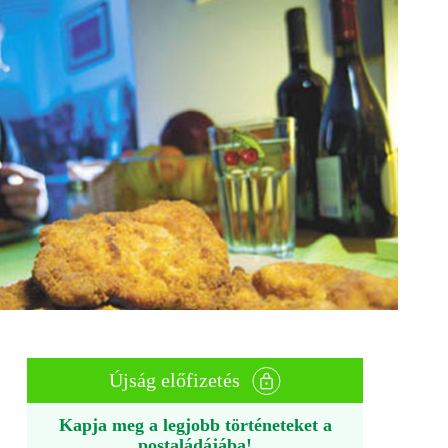
Újság előfizetés
Kapja meg a legjobb történeteket a
postaládájába!