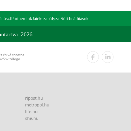
ői ászf
Partnereink
Játékszabályzat
Süti beállítások
ntartva. 2026
t és változatos
övőnk záloga.
ripost.hu
metropol.hu
life.hu
she.hu