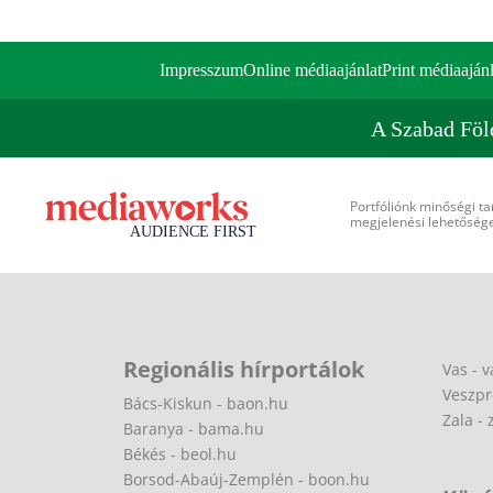
Impresszum
Online médiaajánlat
Print médiaajánl
A Szabad Föl
Portfóliónk minőségi ta
megjelenési lehetőséget
Regionális hírportálok
Vas - v
Veszpr
Bács-Kiskun - baon.hu
Zala - 
Baranya - bama.hu
Békés - beol.hu
Borsod-Abaúj-Zemplén - boon.hu