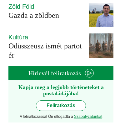
Zöld Föld
Gazda a zöldben
Kultúra
Odüsszeusz ismét partot
ér
Hírlevél feliratkozás
Kapja meg a legjobb történeteket a
postaládájába!
Feliratkozás
A feliratkozással Ön elfogadta a
Szabályzatunkat