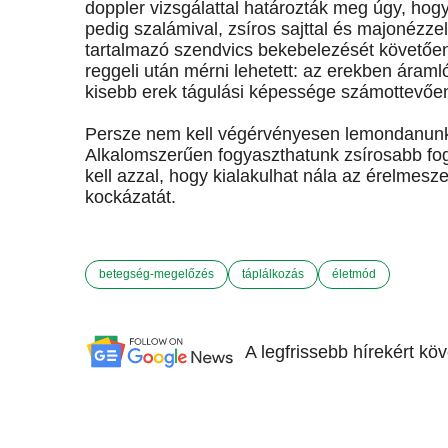
doppler vizsgálattal határozták meg úgy, hogy 
pedig szalámival, zsíros sajttal és majonézze
tartalmazó szendvics bekebelezését követően 
reggeli után mérni lehetett: az erekben áram
kisebb erek tágulási képessége számottevően
Persze nem kell végérvényesen lemondanunk a
Alkalomszerűen fogyaszthatunk zsírosabb fog
kell azzal, hogy kialakulhat nála az érelmesz
kockázatát.
betegség-megelőzés
táplálkozás
életmód
A legfrissebb hírekért kö