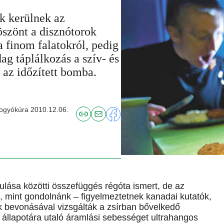
k kerülnek az
öszönt a disznótorok
 finom falatokról, pedig
ag táplálkozás a szív- és
 az időzített bomba.
fogyókúra 2010.12.06.
ulása közötti összefüggés régóta ismert, de az
 mint gondolnánk – figyelmeztetnek kanadai kutatók,
bevonásával vizsgálták a zsírban bővelkedő
k állapotára utaló áramlási sebességet ultrahangos