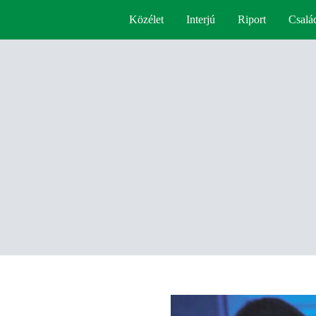
Közélet
Interjú
Riport
Csalá