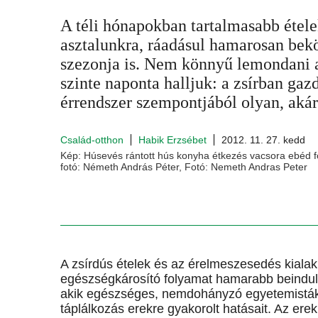
A téli hónapokban tartalmasabb étele
asztalunkra, ráadásul hamarosan bek
szezonja is. Nem könnyű lemondani a
szinte naponta halljuk: a zsírban gazd
érrendszer szempontjából olyan, akár
Család-otthon
Habik Erzsébet
2012. 11. 27. kedd
Kép: Húsevés rántott hús konyha étkezés vacsora ebéd 
fotó: Németh András Péter, Fotó: Nemeth Andras Peter
A zsírdús ételek és az érelmeszesedés kialak
egészségkárosító folyamat hamarabb beindul,
akik egészséges, nemdohányzó egyetemisták 
táplálkozás erekre gyakorolt hatásait. Az ere