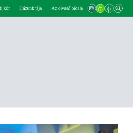
di kör
Házunk tája
Az olvasó oldala