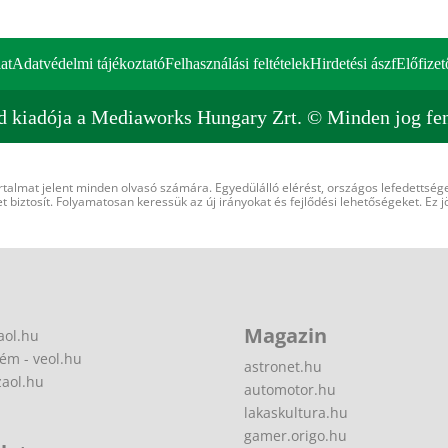
at
Adatvédelmi tájékoztató
Felhasználási feltételek
Hirdetési ászf
Előfizet
d kiadója a Mediaworks Hungary Zrt. © Minden jog fen
rtalmat jelent minden olvasó számára. Egyedülálló elérést, országos lefedettsége
 biztosít. Folyamatosan keressük az új irányokat és fejlődési lehetőségeket. Ez j
Magazin
aol.hu
ém - veol.hu
astronet.hu
zaol.hu
automotor.hu
lakaskultura.hu
gamer.origo.hu