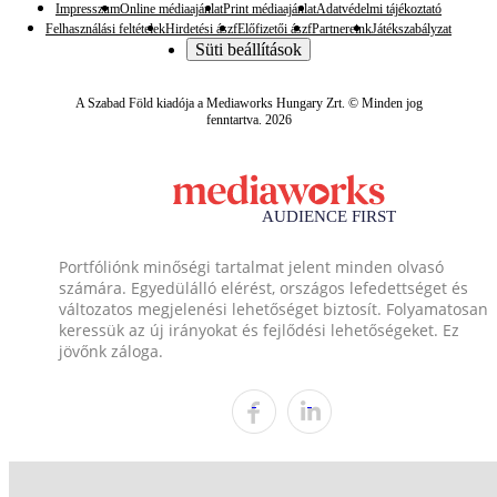
Impresszum
Online médiaajánlat
Print médiaajánlat
Adatvédelmi tájékoztató
Felhasználási feltételek
Hirdetési ászf
Előfizetői ászf
Partnereink
Játékszabályzat
Süti beállítások
A Szabad Föld kiadója a Mediaworks Hungary Zrt. © Minden jog
fenntartva. 2026
Portfóliónk minőségi tartalmat jelent minden olvasó
számára. Egyedülálló elérést, országos lefedettséget és
változatos megjelenési lehetőséget biztosít. Folyamatosan
keressük az új irányokat és fejlődési lehetőségeket. Ez
jövőnk záloga.