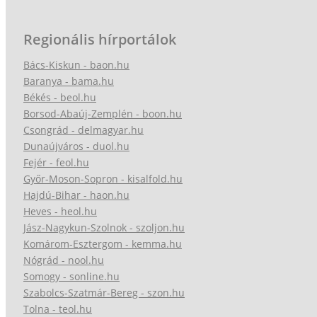
Regionális hírportálok
Bács-Kiskun - baon.hu
Baranya - bama.hu
Békés - beol.hu
Borsod-Abaúj-Zemplén - boon.hu
Csongrád - delmagyar.hu
Dunaújváros - duol.hu
Fejér - feol.hu
Győr-Moson-Sopron - kisalfold.hu
Hajdú-Bihar - haon.hu
Heves - heol.hu
Jász-Nagykun-Szolnok - szoljon.hu
Komárom-Esztergom - kemma.hu
Nógrád - nool.hu
Somogy - sonline.hu
Szabolcs-Szatmár-Bereg - szon.hu
Tolna - teol.hu