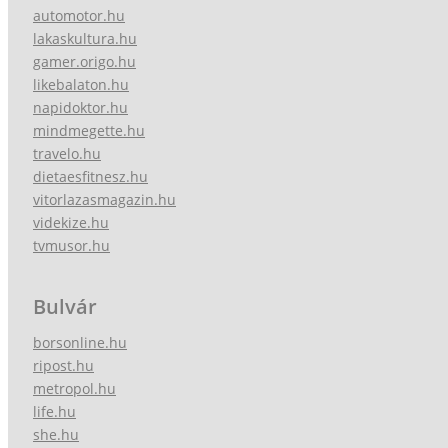
automotor.hu
lakaskultura.hu
gamer.origo.hu
likebalaton.hu
napidoktor.hu
mindmegette.hu
travelo.hu
dietaesfitnesz.hu
vitorlazasmagazin.hu
videkize.hu
tvmusor.hu
Bulvár
borsonline.hu
ripost.hu
metropol.hu
life.hu
she.hu