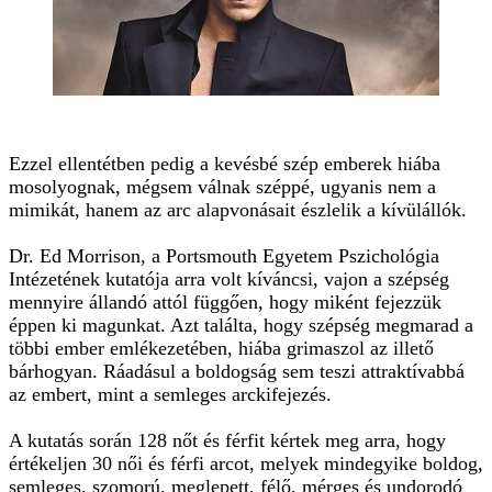
Ezzel ellentétben pedig a kevésbé szép emberek hiába
mosolyognak, mégsem válnak széppé, ugyanis nem a
mimikát, hanem az arc alapvonásait észlelik a kívülállók.
Dr. Ed Morrison, a Portsmouth Egyetem Pszichológia
Intézetének kutatója arra volt kíváncsi, vajon a szépség
mennyire állandó attól függően, hogy miként fejezzük
éppen ki magunkat. Azt találta, hogy szépség megmarad a
többi ember emlékezetében, hiába grimaszol az illető
bárhogyan. Ráadásul a boldogság sem teszi attraktívabbá
az embert, mint a semleges arckifejezés.
A kutatás során 128 nőt és férfit kértek meg arra, hogy
értékeljen 30 női és férfi arcot, melyek mindegyike boldog,
semleges, szomorú, meglepett, félő, mérges és undorodó