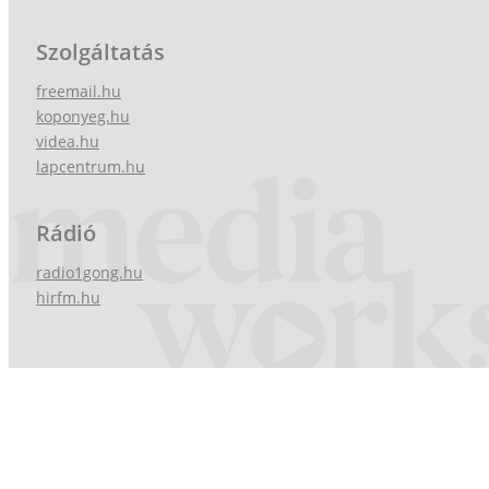
Szolgáltatás
freemail.hu
koponyeg.hu
videa.hu
lapcentrum.hu
Rádió
radio1gong.hu
hirfm.hu