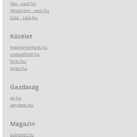
Vas - vaol.hu
Veszprém - veol.hu
Zala - zaol.hu
Közélet
magyarnemzet.hu
szabadfold.hu
hirtv.hu
origo.hu
Gazdaság
vg.hu
agrokep.hu
Magazin
astronet.hu