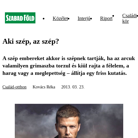
Családi
Közélet
Interjú
Riport
kör
Aki szép, az szép?
A szép embereket akkor is szépnek tartják, ha az arcuk
valamilyen grimaszba torzul és kiül rajta a félelem, a
harag vagy a meglepettség – állítja egy friss kutatás.
Család-otthon
Kovács Réka
2013. 03. 23.